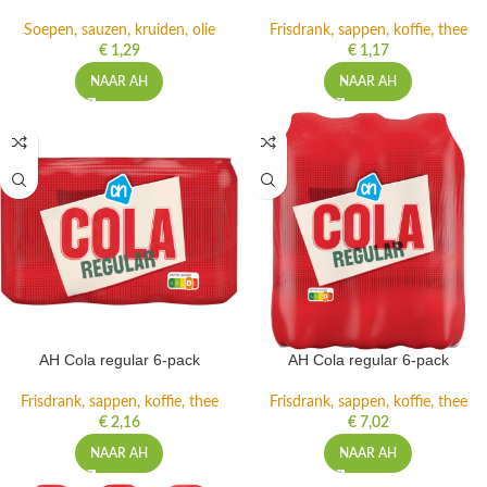
Soepen, sauzen, kruiden, olie
Frisdrank, sappen, koffie, thee
€
1,29
€
1,17
NAAR AH
NAAR AH
AH Cola regular 6-pack
AH Cola regular 6-pack
Frisdrank, sappen, koffie, thee
Frisdrank, sappen, koffie, thee
€
2,16
€
7,02
NAAR AH
NAAR AH