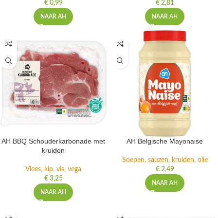
€
0,99
€
2,81
NAAR AH
NAAR AH
AH BBQ Schouderkarbonade met
AH Belgische Mayonaise
kruiden
Soepen, sauzen, kruiden, olie
Vlees, kip, vis, vega
€
2,49
€
3,25
NAAR AH
NAAR AH