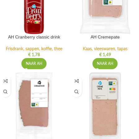
AH Cranberry classic drink
AH Cremepate
Frisdrank, sappen, koffie, thee
Kaas, vleeswaren, tapas
€
1,78
€
1,49
NAAR AH
NAAR AH