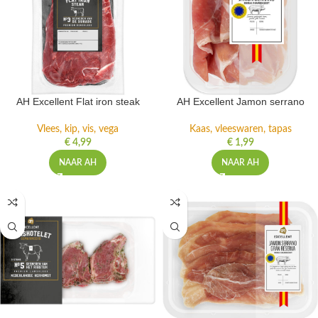
AH Excellent Flat iron steak
AH Excellent Jamon serrano
Vlees, kip, vis, vega
Kaas, vleeswaren, tapas
€
4,99
€
1,99
NAAR AH
NAAR AH