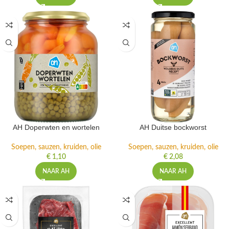
AH Doperwten en wortelen
AH Duitse bockworst
Soepen, sauzen, kruiden, olie
Soepen, sauzen, kruiden, olie
€
1,10
€
2,08
NAAR AH
NAAR AH