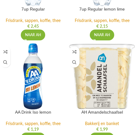
7up Regular
7up Regular lemon lime
Frisdrank, sappen, koffie, thee
Frisdrank, sappen, koffie, thee
€
2,45
€
2,15
NAAR AH
NAAR AH
AA Drink Iso lemon
AH Amandelschaafsel
Frisdrank, sappen, koffie, thee
Bakkerij en banket
€
1,19
€
1,99