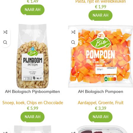
€
1,49
Pasta, rijst en wereldkeuken
€
1,99
NAAR AH
NAAR AH
AH Biologisch Pijnboompitten
AH Biologisch Pompoen
Snoep, koek, Chips en Chocolade
Aardappel, Groente, Fruit
€
5,99
€
3,39
NAAR AH
NAAR AH