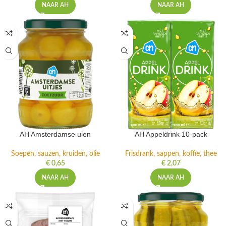
NAAR AH
NAAR AH
AH Amsterdamse uien
AH Appeldrink 10-pack
Soepen, sauzen, kruiden, olie
Frisdrank, sappen, koffie, thee
€
0,65
€
2,07
NAAR AH
NAAR AH