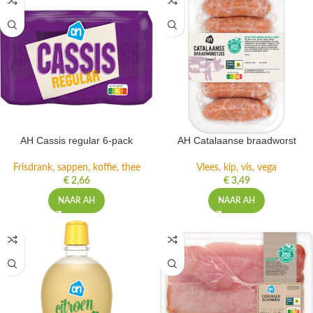
AH Cassis regular 6-pack
AH Catalaanse braadworst
Frisdrank, sappen, koffie, thee
Vlees, kip, vis, vega
€
2,66
€
3,49
NAAR AH
NAAR AH