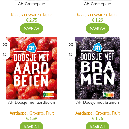
AH Cremepate
AH Cremepate
Kaas, vleeswaren, tapas
Kaas, vleeswaren, tapas
€
2,75
€
1,29
NAAR AH
NAAR AH
AH Doosje met aardbeien
AH Doosje met bramen
Aardappel, Groente, Fruit
Aardappel, Groente, Fruit
€
1,59
€
1,75
NAAR AH
NAAR AH