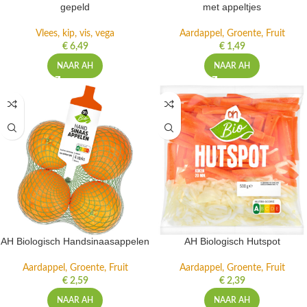
gepeld
met appeltjes
Vlees, kip, vis, vega
Aardappel, Groente, Fruit
€
6,49
€
1,49
NAAR AH
NAAR AH
AH Biologisch Handsinaasappelen
AH Biologisch Hutspot
Aardappel, Groente, Fruit
Aardappel, Groente, Fruit
€
2,59
€
2,39
NAAR AH
NAAR AH