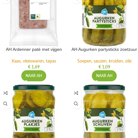
AH Ardenner paté met vijgen
AH Augurken partysticks zoetzuur
Kaas, vleeswaren, tapas
Soepen, sauzen, kruiden, olie
€
1,69
€
1,09
NAAR AH
NAAR AH