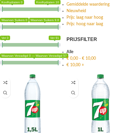
Koolhydraten 0
Koolhydraten 10
Gemiddelde waardering
Nieuwheid
Prijs: laag naar hoog
Waarvan Suikers 0
Waarvan Suikers 9.8
Prijs: hoog naar laag
Vet 0
Vet 91
PRIJSFILTER
Alle
Waarvan Verzadigd 0 — Waarvan Verzadigd 57
€
0,00
-
€
10,00
€
10,00
+