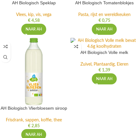
AH Biologisch Speklap
AH Biologisch Tomatenblokjes
Vlees, kip, vis, vega
Pasta, rijst en wereldkeuken
€
4,58
€
0,75
NAAR AH
NAAR AH
AH Biologisch Volle melk
Zuivel, Plantaardig, Eieren
€
1,39
NAAR AH
AH Biologisch Vlierbloesem siroop
Frisdrank, sappen, koffie, thee
€
2,85
NAAR AH