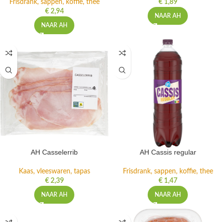
Frisdrank, sappen, koffie, thee
€
1,89
€
2,94
NAAR AH
NAAR AH
AH Casselerrib
AH Cassis regular
Kaas, vleeswaren, tapas
Frisdrank, sappen, koffie, thee
€
2,39
€
1,47
NAAR AH
NAAR AH