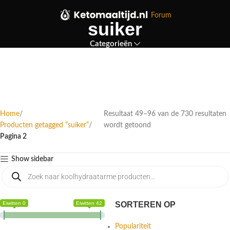
Forum
suiker
Categorieën
Home
Resultaat 49–96 van de 730 resultaten
Producten getagged “suiker”
wordt getoond
Pagina 2
Show sidebar
Eiwitten 0
Eiwitten 42
SORTEREN OP
Populariteit