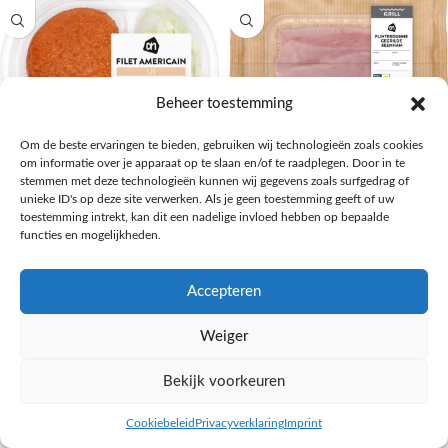
Beheer toestemming
Om de beste ervaringen te bieden, gebruiken wij technologieën zoals cookies
om informatie over je apparaat op te slaan en/of te raadplegen. Door in te
stemmen met deze technologieën kunnen wij gegevens zoals surfgedrag of
AH Filet americain met ui
AH Flinterdunne gegrilde
unieke ID's op deze site verwerken. Als je geen toestemming geeft of uw
beenham
toestemming intrekt, kan dit een nadelige invloed hebben op bepaalde
Kaas, vleeswaren, tapas
functies en mogelijkheden.
€
2,99
Kaas, vleeswaren, tapas
€
2,99
NAAR AH
Accepteren
NAAR AH
Weiger
Bekijk voorkeuren
Cookiebeleid
Privacyverklaring
Imprint
inkel op
Filters