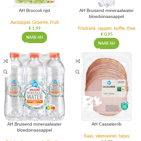
AH Broccoli rijst
AH Bruisend mineraalwater
bloedsinaasappel
Aardappel, Groente, Fruit
€
1,99
Frisdrank, sappen, koffie, thee
€
0,95
NAAR AH
NAAR AH
AH Bruisend mineraalwater
AH Casselerrib
bloedsinaasappel
Kaas, vleeswaren, tapas