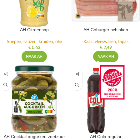
AH Citroensap
AH Coburger schinken
Soepen, sauzen, kruiden, olie
Kaas, vleeswaren, tapas
€
0,63
€
2,49
NAAR AH
NAAR AH
AH Cocktail augurken zoetzuur
AH Cola regular