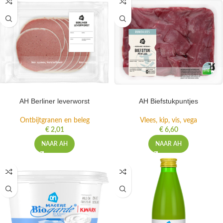
AH Berliner leverworst
AH Biefstukpuntjes
Ontbijtgranen en beleg
Vlees, kip, vis, vega
€
2,01
€
6,60
NAAR AH
NAAR AH