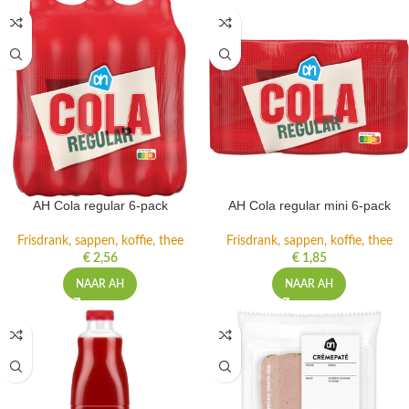
AH Cola regular 6-pack
AH Cola regular mini 6-pack
Frisdrank, sappen, koffie, thee
Frisdrank, sappen, koffie, thee
€
2,56
€
1,85
NAAR AH
NAAR AH