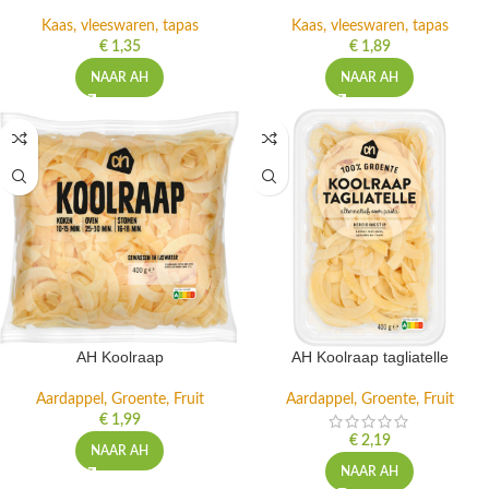
Kaas, vleeswaren, tapas
Kaas, vleeswaren, tapas
€
1,35
€
1,89
NAAR AH
NAAR AH
AH Koolraap
AH Koolraap tagliatelle
Aardappel, Groente, Fruit
Aardappel, Groente, Fruit
€
1,99
€
2,19
NAAR AH
NAAR AH