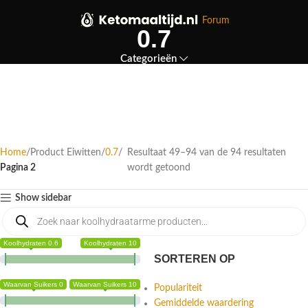
Forum
0.7
Categorieën
Home
Product Eiwitten
0.7
Resultaat 49–94 van de 94 resultaten
Pagina 2
wordt getoond
Show sidebar
Koolhydraten 0.6
Koolhydraten 10
SORTEREN OP
Waarvan Suikers 0
Waarvan Suikers 10
Populariteit
Gemiddelde waardering