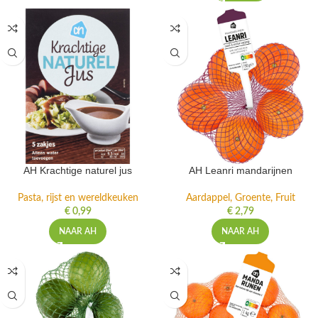
AH Krachtige naturel jus
AH Leanri mandarijnen
Pasta, rijst en wereldkeuken
Aardappel, Groente, Fruit
€
0,99
€
2,79
NAAR AH
NAAR AH