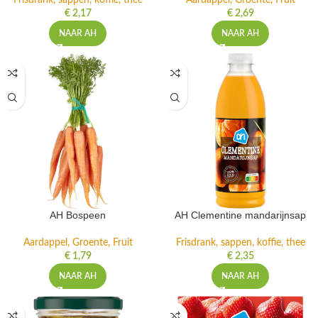
Frisdrank, sappen, koffie, thee
Aardappel, Groente, Fruit
€
2,17
€
2,69
NAAR AH
NAAR AH
AH Bospeen
AH Clementine mandarijnsap
Aardappel, Groente, Fruit
Frisdrank, sappen, koffie, thee
€
1,79
€
2,35
NAAR AH
NAAR AH