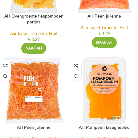
AH Ovengroente flespompoen
AH Peen julienne
partjes
Aardappel, Groente, Fruit
Aardappel, Groente, Fruit
€
1,49
€
3,29
NAAR AH
NAAR AH
AH Peen julienne
AH Pompoen lasagneblad