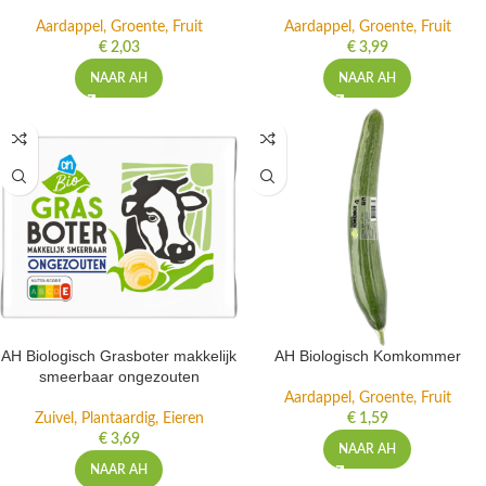
Aardappel, Groente, Fruit
Aardappel, Groente, Fruit
€
2,03
€
3,99
NAAR AH
NAAR AH
AH Biologisch Grasboter makkelijk
AH Biologisch Komkommer
smeerbaar ongezouten
Aardappel, Groente, Fruit
Zuivel, Plantaardig, Eieren
€
1,59
€
3,69
NAAR AH
NAAR AH