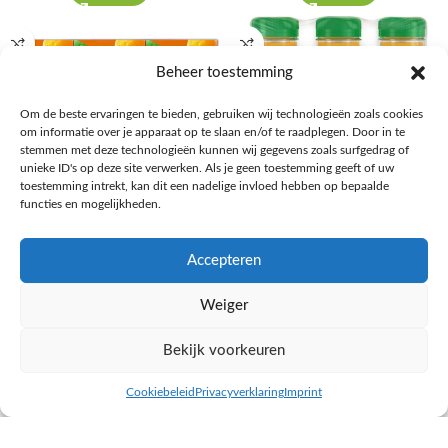
Beheer toestemming
Om de beste ervaringen te bieden, gebruiken wij technologieën zoals cookies
om informatie over je apparaat op te slaan en/of te raadplegen. Door in te
stemmen met deze technologieën kunnen wij gegevens zoals surfgedrag of
unieke ID's op deze site verwerken. Als je geen toestemming geeft of uw
toestemming intrekt, kan dit een nadelige invloed hebben op bepaalde
functies en mogelijkheden.
AH Sinaasappelsap 6-pack
AH Sinaasappelsap 6-pack
Accepteren
Frisdrank, sappen, koffie, thee
Frisdrank, sappen, koffie, thee
€
1,91
€
3,36
Weiger
NAAR AH
NAAR AH
Bekijk voorkeuren
Cookiebeleid
Privacyverklaring
Imprint
inkel op
Filters