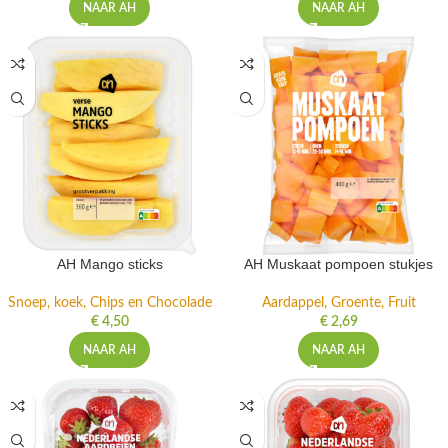
NAAR AH
NAAR AH
AH Mango sticks
AH Muskaat pompoen stukjes
Snoep, koek, Chips en Chocolade
Aardappel, Groente, Fruit
€
4,50
€
2,69
NAAR AH
NAAR AH