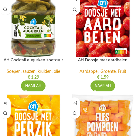
AH Cocktail augurken zoetzuur
AH Doosje met aardbeien
Soepen, sauzen, kruiden, olie
Aardappel, Groente, Fruit
€
1,29
€
1,59
NAAR AH
NAAR AH