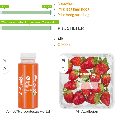
Nieuwheid
Vet 0
Vet 97
Prijs: laag naar hoog
Prijs: hoog naar laag
Waarvan Verzadigd 0 — Waarvan Verzadigd 57
PRIJSFILTER
Alle
€
0,00
+
AH 80% groentesap wortel
AH Aardbeien