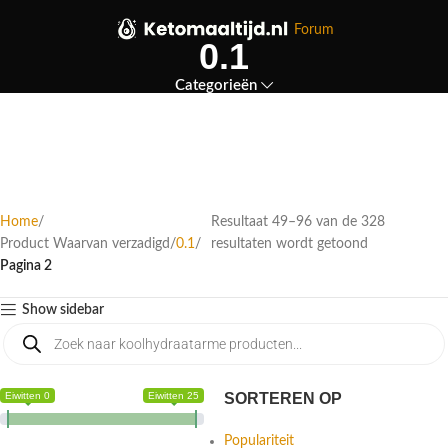
Forum
0.1
Categorieën
Home
Resultaat 49–96 van de 328
Product Waarvan verzadigd
0.1
resultaten wordt getoond
Pagina 2
Show sidebar
Eiwitten 0
Eiwitten 25
SORTEREN OP
Populariteit