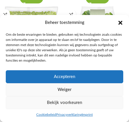
Beheer toestemming
Om de beste ervaringen te bieden, gebruiken wij technologieën zoals cookies
om informatie over je apparaat op te slaan en/of te raadplegen. Door in te
stemmen met deze technologieën kunnen wij gegevens zoals surfgedrag of
unieke ID's op deze site verwerken. Als je geen toestemming geeft of uw
toestemming intrekt, kan dit een nadelige invloed hebben op bepaalde
functies en mogelijkheden.
AH Broccolirijst kleinverpakking
AH Broccoliroosjes
Accepteren
Aardappel, Groente, Fruit
Aardappel, Groente, Fruit
€
1,49
€
1,35
Weiger
NAAR AH
NAAR AH
Bekijk voorkeuren
Cookiebeleid
Privacyverklaring
Imprint
inkel op
Filters