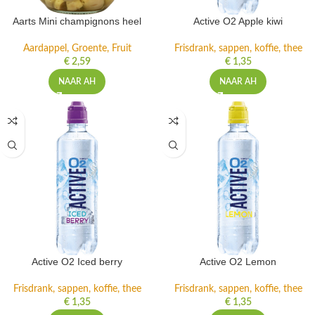
Aarts Mini champignons heel
Active O2 Apple kiwi
Aardappel, Groente, Fruit
Frisdrank, sappen, koffie, thee
€
2,59
€
1,35
NAAR AH
NAAR AH
Active O2 Iced berry
Active O2 Lemon
Frisdrank, sappen, koffie, thee
Frisdrank, sappen, koffie, thee
€
1,35
€
1,35