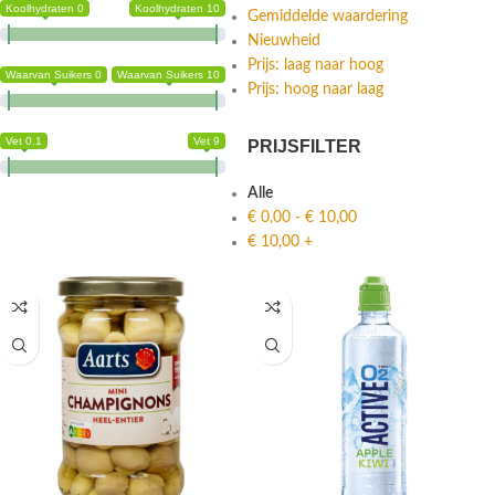
Koolhydraten 0
Koolhydraten 10
Gemiddelde waardering
Nieuwheid
Prijs: laag naar hoog
Waarvan Suikers 0
Waarvan Suikers 10
Prijs: hoog naar laag
Vet 0.1
Vet 9
PRIJSFILTER
Alle
€
0,00
-
€
10,00
€
10,00
+