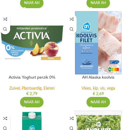
NAAR AH
NAAR AH
Activia Yoghurt perzik 0%
AH Alaska koolvis
Zuivel, Plantaardig, Eieren
Vlees, kip, vis, vega
€
2,79
€
2,69
NAAR AH
NAAR AH