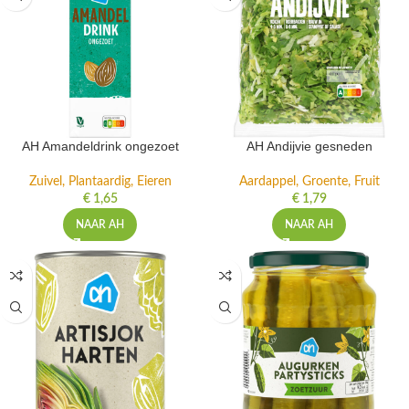
AH Amandeldrink ongezoet
AH Andijvie gesneden
Zuivel, Plantaardig, Eieren
Aardappel, Groente, Fruit
€
1,65
€
1,79
NAAR AH
NAAR AH