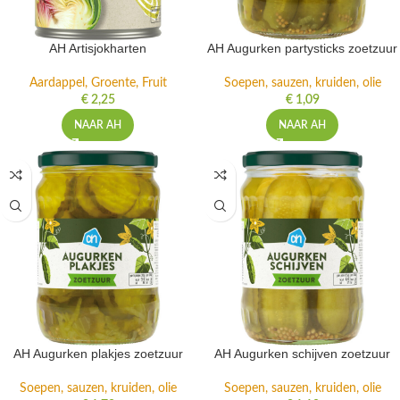
AH Artisjokharten
AH Augurken partysticks zoetzuur
Aardappel, Groente, Fruit
Soepen, sauzen, kruiden, olie
€
2,25
€
1,09
NAAR AH
NAAR AH
AH Augurken plakjes zoetzuur
AH Augurken schijven zoetzuur
Soepen, sauzen, kruiden, olie
Soepen, sauzen, kruiden, olie