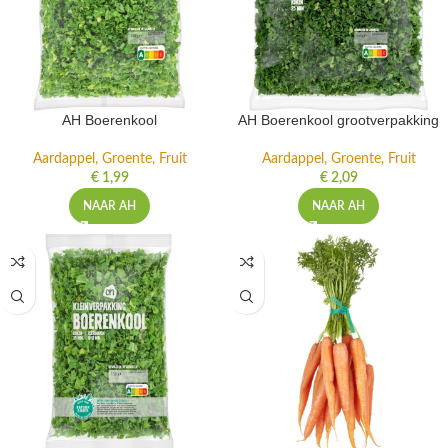
AH Boerenkool
AH Boerenkool grootverpakking
Aardappel, Groente, Fruit
Aardappel, Groente, Fruit
€
1,99
€
2,09
NAAR AH
NAAR AH