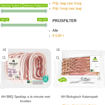
Prijs: laag naar hoog
Waarvan Suikers 0
Waarvan Suikers 3.3
Prijs: hoog naar laag
Vet 15
Vet 100
PRIJSFILTER
Alle
€
0,00
+
AH BBQ Speklap a la minute met
AH Biologisch Katenspek
kruiden