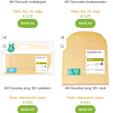
AH Gerookt ontbijtspek
AH Gerookte knakworsten
Vlees, kip, vis, vega
Vlees, kip, vis, vega
€
2,19
€
3,29
NAAR AH
NAAR AH
AH Goudse jong 30+ plakken
AH Goudse jong 30+ stuk
Kaas, vleeswaren, tapas
Kaas, vleeswaren, tapas
€
4,03
€
6,43
NAAR AH
NAAR AH