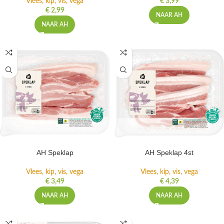
Vlees, kip, vis, vega
€
3,99
€
2,99
NAAR AH
NAAR AH
AH Speklap
AH Speklap 4st
Vlees, kip, vis, vega
Vlees, kip, vis, vega
€
3,49
€
4,39
NAAR AH
NAAR AH