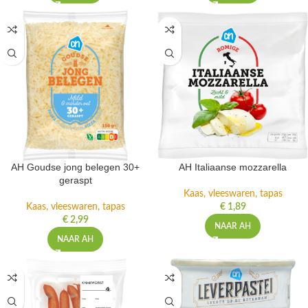
AH Goudse jong belegen 30+
AH Italiaanse mozzarella
geraspt
Kaas, vleeswaren, tapas
Kaas, vleeswaren, tapas
€
1,89
€
2,99
NAAR AH
NAAR AH