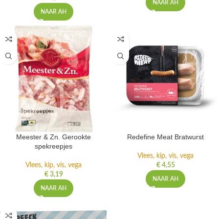
NAAR AH
NAAR AH
Meester & Zn. Gerookte
Redefine Meat Bratwurst
spekreepjes
Vlees, kip, vis, vega
Vlees, kip, vis, vega
€
4,55
€
3,19
NAAR AH
NAAR AH