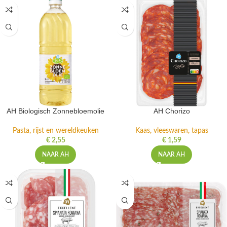
AH Biologisch Zonnebloemolie
AH Chorizo
Pasta, rijst en wereldkeuken
Kaas, vleeswaren, tapas
€
2,55
€
1,59
NAAR AH
NAAR AH