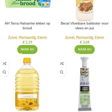
AH Terra Halvarine lekker op
Becel Vloeibare bakboter voor
brood
vlees en jus
Zuivel, Plantaardig, Eieren
Zuivel, Plantaardig, Eieren
€
1,19
€
3,69
NAAR AH
NAAR AH