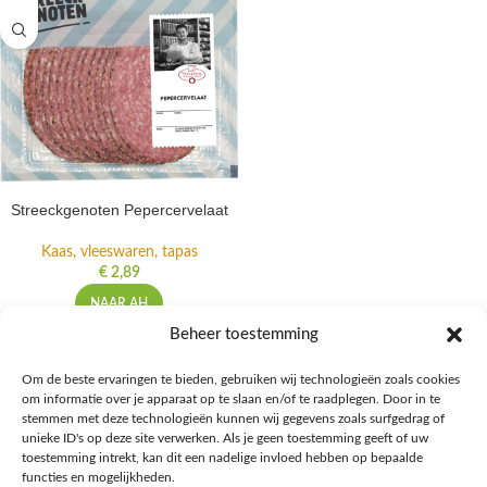
Streeckgenoten Pepercervelaat
Kaas, vleeswaren, tapas
€
2,89
NAAR AH
Beheer toestemming
Om de beste ervaringen te bieden, gebruiken wij technologieën zoals cookies
om informatie over je apparaat op te slaan en/of te raadplegen. Door in te
Ontdek de beste keto-vriendelijke keuzes van Albert Heijn, verrijk je
stemmen met deze technologieën kunnen wij gegevens zoals surfgedrag of
kennis met onze diepgaande blogs over het keto-dieet, en deel jouw
unieke ID's op deze site verwerken. Als je geen toestemming geeft of uw
favoriete keto recepten in onze bruisende online gemeenschap!
toestemming intrekt, kan dit een nadelige invloed hebben op bepaalde
functies en mogelijkheden.