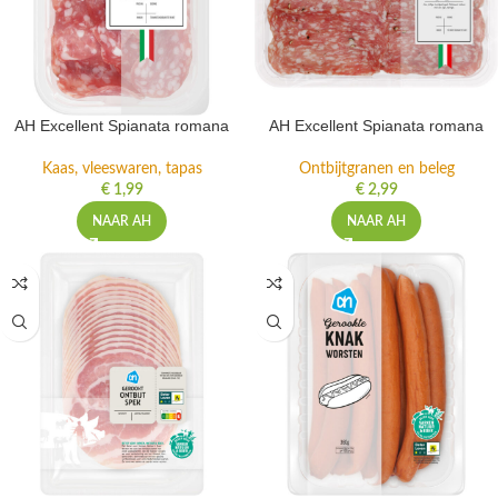
AH Excellent Spianata romana
AH Excellent Spianata romana
Kaas, vleeswaren, tapas
Ontbijtgranen en beleg
€
1,99
€
2,99
NAAR AH
NAAR AH