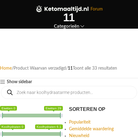
Forum
11
Categorieën
Home
Product Waarvan verzadigd
11
Toont alle 33 resultaten
Show sidebar
Eiwitten 0
Eiwitten 29
SORTEREN OP
Populariteit
Koolhydraten 0
Koolhydraten 6.1
Gemiddelde waardering
Nieuwheid