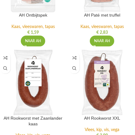
AH Ontbijtspek
AH Paté met truffel
Kaas, vleeswaren, tapas
Kaas, vleeswaren, tapas
€
1,59
€
2,83
NAAR AH
NAAR AH
AH Rookworst met Zaanlander
AH Rookworst XXL
kaas
Vlees, kip, vis, vega