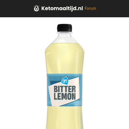
Forum
Home
Frisdrank, sappen, koffie, thee