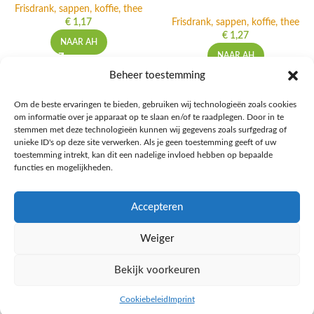
Frisdrank, sappen, koffie, thee
€
1,17
Frisdrank, sappen, koffie, thee
€
1,27
NAAR AH
NAAR AH
Beheer toestemming
Om de beste ervaringen te bieden, gebruiken wij technologieën zoals cookies
om informatie over je apparaat op te slaan en/of te raadplegen. Door in te
Ontdek de beste keto-vriendelijke keuzes van Albert Heijn, verrijk je
stemmen met deze technologieën kunnen wij gegevens zoals surfgedrag of
kennis met onze diepgaande blogs over het keto-dieet, en deel jouw
unieke ID's op deze site verwerken. Als je geen toestemming geeft of uw
favoriete keto recepten in onze bruisende online gemeenschap!
toestemming intrekt, kan dit een nadelige invloed hebben op bepaalde
functies en mogelijkheden.
RECENT BLOG BERICHTEN
Accepteren
HANDIGE LINKS
Weiger
MEER INFORMATIE
Bekijk voorkeuren
Ketomaaltijd.nl
2025
Cookiebeleid
Imprint
inkel op