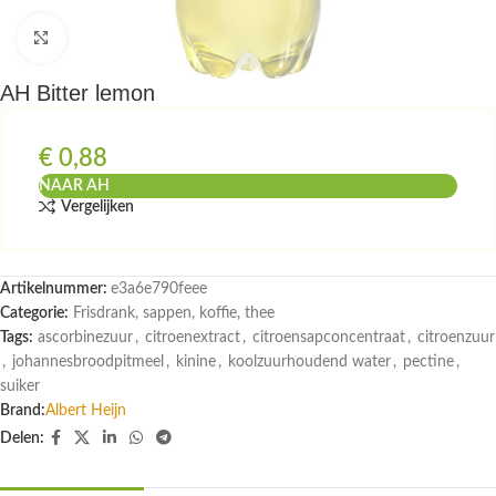
Klik om te vergroten
AH Bitter lemon
€
0,88
NAAR AH
Vergelijken
Artikelnummer:
e3a6e790feee
Categorie:
Frisdrank, sappen, koffie, thee
Tags:
ascorbinezuur
,
citroenextract
,
citroensapconcentraat
,
citroenzuur
,
johannesbroodpitmeel
,
kinine
,
koolzuurhoudend water
,
pectine
,
suiker
Brand:
Albert Heijn
Delen: