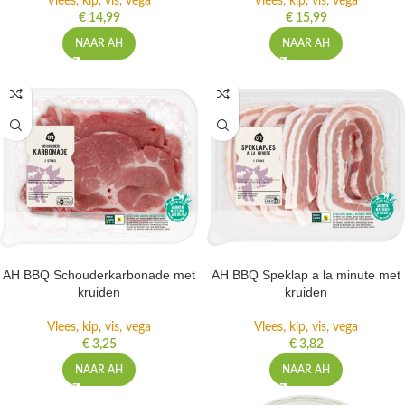
Vlees, kip, vis, vega
Vlees, kip, vis, vega
€
14,99
€
15,99
NAAR AH
NAAR AH
AH BBQ Schouderkarbonade met
AH BBQ Speklap a la minute met
kruiden
kruiden
Vlees, kip, vis, vega
Vlees, kip, vis, vega
€
3,25
€
3,82
NAAR AH
NAAR AH