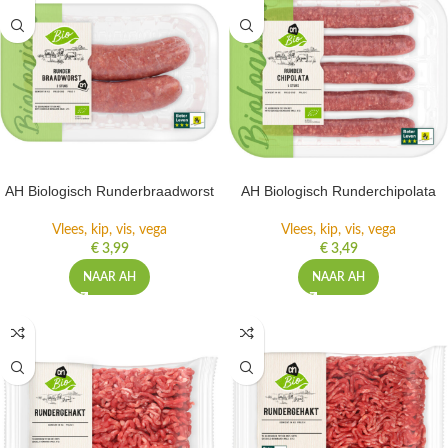
AH Biologisch Runderbraadworst
AH Biologisch Runderchipolata
Vlees, kip, vis, vega
Vlees, kip, vis, vega
€
3,99
€
3,49
NAAR AH
NAAR AH