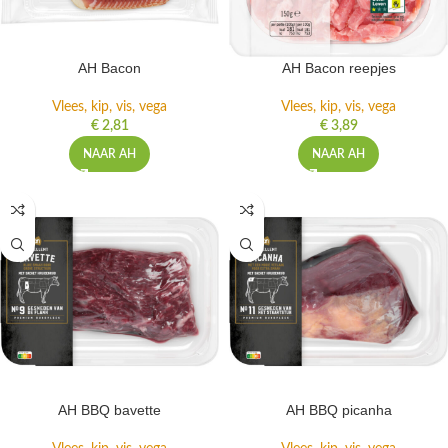
AH Bacon
AH Bacon reepjes
Vlees, kip, vis, vega
Vlees, kip, vis, vega
€
2,81
€
3,89
NAAR AH
NAAR AH
AH BBQ bavette
AH BBQ picanha