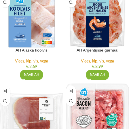
AH Alaska koolvis
AH Argentijnse garnaal
Vlees, kip, vis, vega
Vlees, kip, vis, vega
€
2,69
€
8,99
NAAR AH
NAAR AH