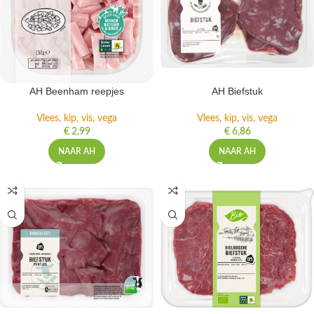
AH Beenham reepjes
AH Biefstuk
Vlees, kip, vis, vega
Vlees, kip, vis, vega
€
2,99
€
6,86
NAAR AH
NAAR AH