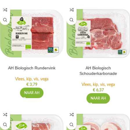
AH Biologisch Rundervink
AH Biologisch
Schouderkarbonade
Vlees, kip, vis, vega
€
3,79
Vlees, kip, vis, vega
€
6,37
NAAR AH
NAAR AH