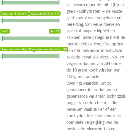
vis bevatten per definitie (bijna)
geen koolhydraten — de keuze
Waarvan Suikers 0
Waarvan Suikers 7.5
gaat vooral over vetgehalte en
bereiding. Van vette ribeye en
zalm tot magere kipfilet en
Vet 0
Vet 83
kalkoen: deze categorie biedt de
meeste keto-vriendelijke opties
Waarvan Verzadigd 0 — Waarvan Verzadigd 30
van het hele assortiment.Onze
selectie bevat alle vlees-, vis- en
vega-producten van AH onder
de 10 gram koolhydraten per
100g, met actuele
voedingswaarden. Let op
gemarineerde producten en
gepaneerde varianten (schnitzels,
nuggets, cordon bleu) — die
bevatten vaak suiker of een
koolhydraatrijke korst.Voor de
complete vergelijking van de
beste keto-vleessoorten en