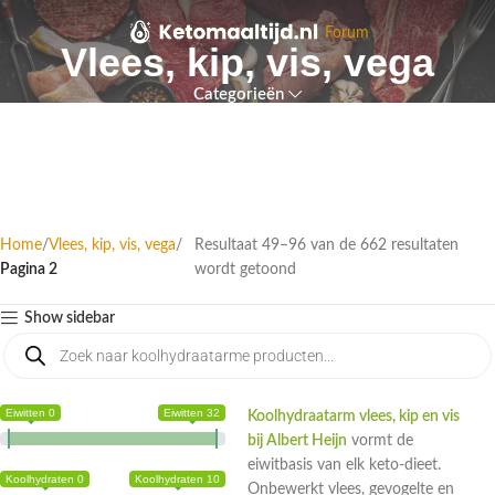
Forum
Vlees, kip, vis, vega
Categorieën
Home
Vlees, kip, vis, vega
Resultaat 49–96 van de 662 resultaten
Pagina 2
wordt getoond
Show sidebar
Eiwitten 0
Eiwitten 32
Koolhydraatarm vlees, kip en vis
bij Albert Heijn
vormt de
eiwitbasis van elk keto-dieet.
Koolhydraten 0
Koolhydraten 10
Onbewerkt vlees, gevogelte en