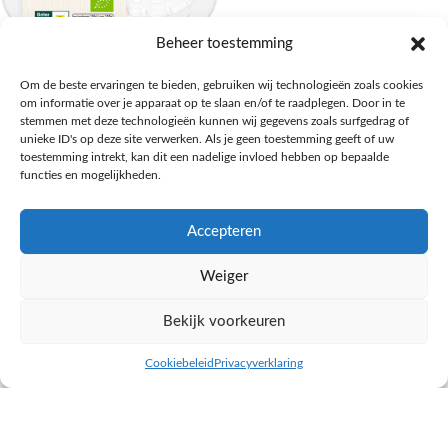
AH Biologisch Ultimate beefburger
AH Biologisch Varkensbraadworst
Beheer toestemming
Vlees, kip, vis, vega
Vlees, kip, vis, vega
Om de beste ervaringen te bieden, gebruiken wij technologieën zoals cookies
€
2,75
€
3,49
om informatie over je apparaat op te slaan en/of te raadplegen. Door in te
stemmen met deze technologieën kunnen wij gegevens zoals surfgedrag of
NAAR AH
NAAR AH
unieke ID's op deze site verwerken. Als je geen toestemming geeft of uw
toestemming intrekt, kan dit een nadelige invloed hebben op bepaalde
functies en mogelijkheden.
Accepteren
Weiger
Bekijk voorkeuren
Cookiebeleid
Privacyverklaring
inkel op
Filters
AH Biologisch Zalmfilet
AH Biologisch Zalmfilet
Vlees, kip, vis, vega
Vlees, kip, vis, vega
€
9,32
€
6,31