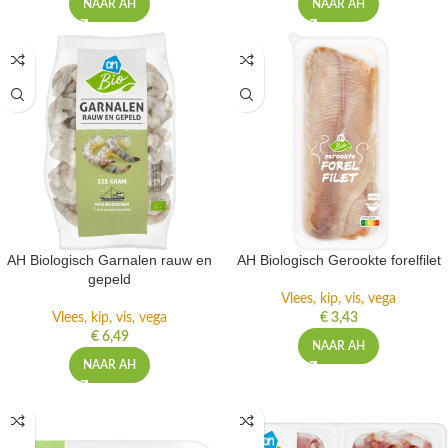
NAAR AH
NAAR AH
AH Biologisch Garnalen rauw en
AH Biologisch Gerookte forelfilet
gepeld
Vlees, kip, vis, vega
Vlees, kip, vis, vega
€
3,43
€
6,49
NAAR AH
NAAR AH