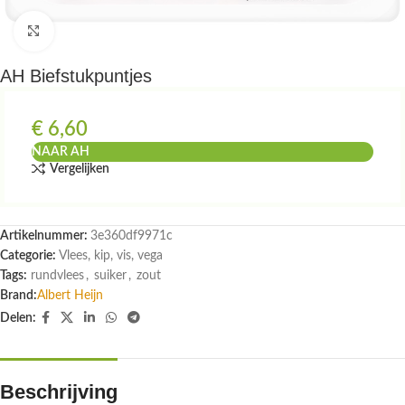
Klik om te vergroten
AH Biefstukpuntjes
€
6,60
NAAR AH
Vergelijken
Artikelnummer:
3e360df9971c
Categorie:
Vlees, kip, vis, vega
Tags:
rundvlees
,
suiker
,
zout
Brand:
Albert Heijn
Delen:
Beschrijving