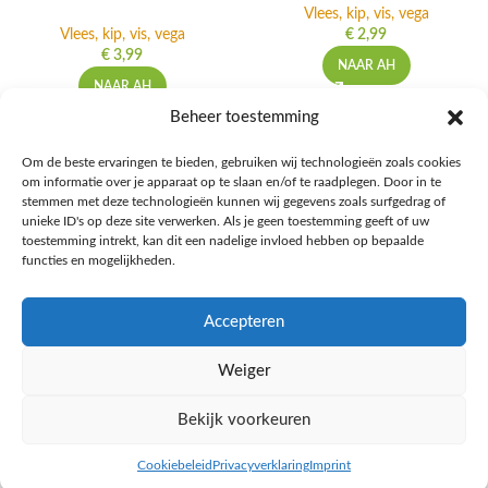
Vlees, kip, vis, vega
Vlees, kip, vis, vega
€
2,99
€
3,99
NAAR AH
NAAR AH
Beheer toestemming
Om de beste ervaringen te bieden, gebruiken wij technologieën zoals cookies
om informatie over je apparaat op te slaan en/of te raadplegen. Door in te
Ontdek de beste keto-vriendelijke keuzes van Albert Heijn, verrijk je
stemmen met deze technologieën kunnen wij gegevens zoals surfgedrag of
kennis met onze diepgaande blogs over het keto-dieet, en deel jouw
unieke ID's op deze site verwerken. Als je geen toestemming geeft of uw
favoriete keto recepten in onze bruisende online gemeenschap!
toestemming intrekt, kan dit een nadelige invloed hebben op bepaalde
functies en mogelijkheden.
RECENT BLOG BERICHTEN
Accepteren
HANDIGE LINKS
Weiger
MEER INFORMATIE
Bekijk voorkeuren
Ketomaaltijd.nl
2025
Cookiebeleid
Privacyverklaring
Imprint
inkel op