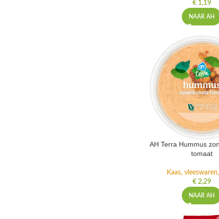
€
1,19
NAAR AH
AH Terra Hummus zo
tomaat
Kaas, vleeswaren,
€
2,29
NAAR AH