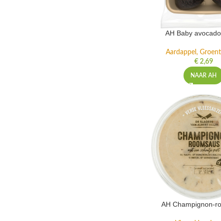
AH Baby avocado 
Aardappel, Groente
€
2,69
NAAR AH
AH Champignon-r