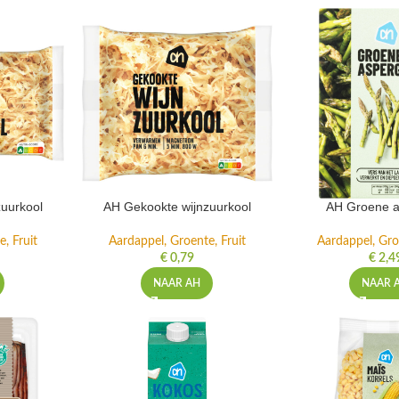
uurkool
AH Gekookte wijnzuurkool
AH Groene a
, Fruit
Aardappel, Groente, Fruit
Aardappel, Gro
€
0,79
€
2,4
NAAR AH
NAAR 