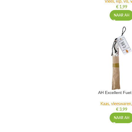
Vlees, kip, vis,
€
1,99
NAAR AH
AH Excellent Fuet 
Kaas, vleeswaren,
€
3,99
NAAR AH