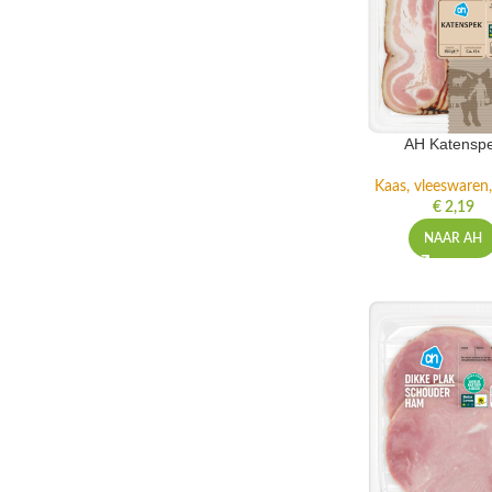
AH Katensp
Kaas, vleeswaren,
€
2,19
NAAR AH