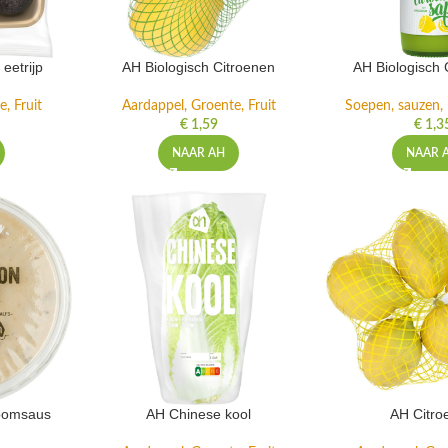
eetrijp
AH Biologisch Citroenen
AH Biologisch 
, Fruit
Aardappel, Groente, Fruit
Soepen, sauzen, k
€
1,59
€
1,3
NAAR AH
NAAR 
oomsaus
AH Chinese kool
AH Citro