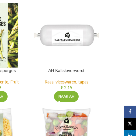
sperges
AH Kalfsleverworst
ente, Fruit
Kaas, vleeswaren, tapas
9
€
2,15
AH
NAAR AH
Faceb
X