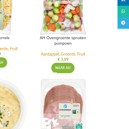
linked
What
Teleg
rrels
AH Ovengroente spruiten
pompoen
ente, Fruit
9
Aardappel, Groente, Fruit
€
3,99
AH
NAAR AH