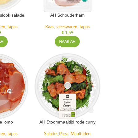
eslook salade
AH Schouderham
ren, tapas
Kaas, vleeswaren, tapas
9
€
1,59
AH
NAAR AH
e lomo
AH Stoommaaltijd rode curry
ren, tapas
Salades,Pizza, Maaltijden