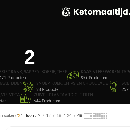
2
FRISDRANK, SAPPEN, KOFFIE, THEE
KAAS, VLEESWAREN, TAP
471 Producten
859 Producten
MAALTIJDEN
SNOEP, KOEK, CHIPS EN CHOCOLADE
SOE
98 Producten
252 
, VIS, VEGA
ZUIVEL, PLANTAARDIG, EIEREN
cten
644 Producten
n suikers
2
Toon
9
12
18
24
48