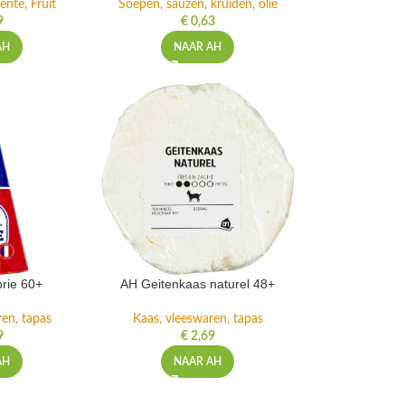
ente, Fruit
Soepen, sauzen, kruiden, olie
9
€
0,63
AH
NAAR AH
rie 60+
AH Geitenkaas naturel 48+
ren, tapas
Kaas, vleeswaren, tapas
9
€
2,69
AH
NAAR AH