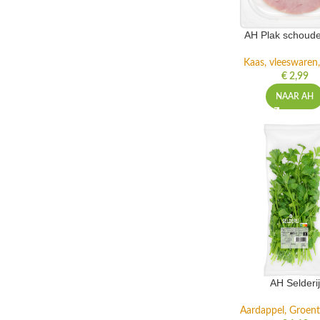
AH Plak schoud
Kaas, vleeswaren,
€
2,99
NAAR AH
AH Selderij
Aardappel, Groente