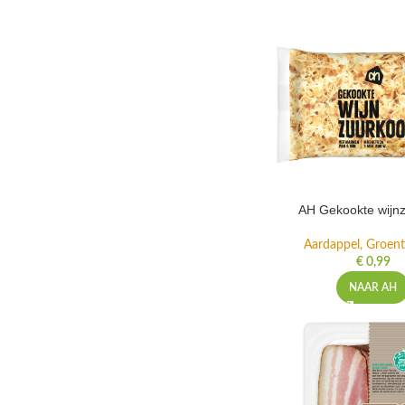
AH Gekookte wijnz
Aardappel, Groente
€
0,99
NAAR AH