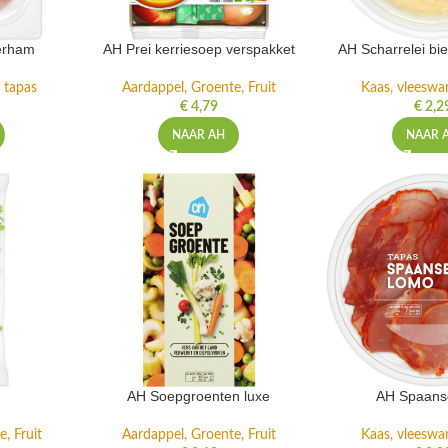
erham
AH Prei kerriesoep verspakket
AH Scharrelei bi
 tapas
Aardappel, Groente, Fruit
Kaas, vleeswa
€
4,79
€
2,2
NAAR AH
NAAR 
AH Soepgroenten luxe
AH Spaans
, Fruit
Aardappel, Groente, Fruit
Kaas, vleeswa