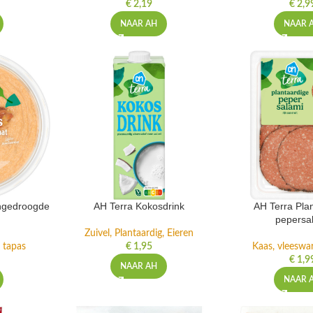
€
2,19
€
2,9
NAAR AH
NAAR 
ngedroogde
AH Terra Kokosdrink
AH Terra Pla
pepersa
Zuivel, Plantaardig, Eieren
 tapas
€
1,95
Kaas, vleeswa
€
1,9
NAAR AH
NAAR 