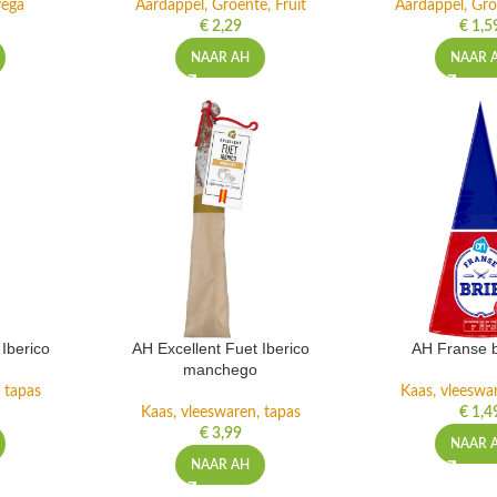
 vega
Aardappel, Groente, Fruit
Aardappel, Gro
€
2,29
€
1,5
NAAR AH
NAAR 
Iberico
AH Excellent Fuet Iberico
AH Franse b
manchego
 tapas
Kaas, vleeswa
Kaas, vleeswaren, tapas
€
1,4
€
3,99
NAAR 
NAAR AH