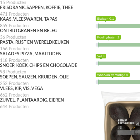
15 Producten
FRISDRANK, SAPPEN, KOFFIE, THEE
471 Producten
Eiwitten 0.1
KAAS, VLEESWAREN, TAPAS
859 Producten
ONTBIJTGRANEN EN BELEG
36 Producten
Koolhydraten 2
PASTA, RIJST EN WERELDKEUKEN
166 Producten
SALADES,PIZZA, MAALTIJDEN
Vet 0
118 Producten
SNOEP, KOEK, CHIPS EN CHOCOLADE
98 Producten
Waarvan Verzadigd 0
SOEPEN, SAUZEN, KRUIDEN, OLIE
252 Producten
VLEES, KIP, VIS, VEGA
662 Producten
ZUIVEL, PLANTAARDIG, EIEREN
644 Producten