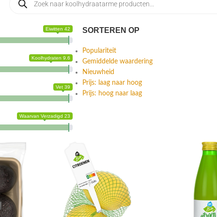
Eiwitten 42
SORTEREN OP
Populariteit
Koolhydraten 9.6
Gemiddelde waardering
Nieuwheid
Prijs: laag naar hoog
Vet 39
Prijs: hoog naar laag
Waarvan Verzadigd 23