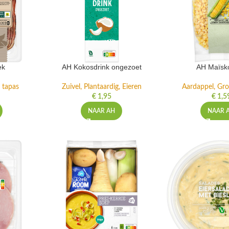
ek
AH Kokosdrink ongezoet
AH Maïsko
 tapas
Zuivel, Plantaardig, Eieren
Aardappel, Gro
€
1,95
€
1,5
NAAR AH
NAAR 