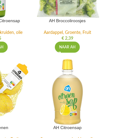
Citroensap
AH Broccoliroosjes
ruiden, olie
Aardappel, Groente, Fruit
5
€
2,39
AH
NAAR AH
enen
AH Citroensap