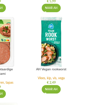
9
€
5,99
AH
NAAR AH
ntaardige
AH Vegan rookworst
lami
Vlees, kip, vis, vega
ren, tapas
€
2,49
9
NAAR AH
AH