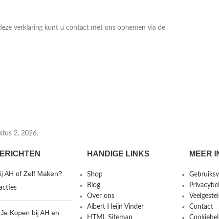
deze verklaring kunt u contact met ons opnemen via de
tus 2, 2026.
ERICHTEN
HANDIGE LINKS
MEER I
j AH of Zelf Maken?
Shop
Gebruiks
Blog
Privacybe
acties
Over ons
Veelgeste
Albert Heijn Vinder
Contact
Je Kopen bij AH en
HTML Sitemap
Cookiebel