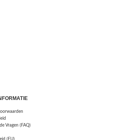
NFORMATIE
voorwaarden
leid
lde Vragen (FAQ)
eid (EU)