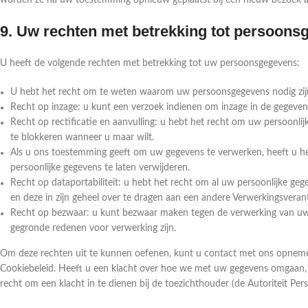
worden ze na uw toestemming opnieuw geplaatst bij een nieuw bezoek aa
9. Uw rechten met betrekking tot persoon
U heeft de volgende rechten met betrekking tot uw persoonsgegevens:
U hebt het recht om te weten waarom uw persoonsgegevens nodig zij
Recht op inzage: u kunt een verzoek indienen om inzage in de gegeven
Recht op rectificatie en aanvulling: u hebt het recht om uw persoonlijk
te blokkeren wanneer u maar wilt.
Als u ons toestemming geeft om uw gegevens te verwerken, heeft u he
persoonlijke gegevens te laten verwijderen.
Recht op dataportabiliteit: u hebt het recht om al uw persoonlijke geg
en deze in zijn geheel over te dragen aan een andere Verwerkingsveran
Recht op bezwaar: u kunt bezwaar maken tegen de verwerking van uw 
gegronde redenen voor verwerking zijn.
Om deze rechten uit te kunnen oefenen, kunt u contact met ons opnemen
Cookiebeleid. Heeft u een klacht over hoe we met uw gegevens omgaan, d
recht om een klacht in te dienen bij de toezichthouder (de Autoriteit Pe