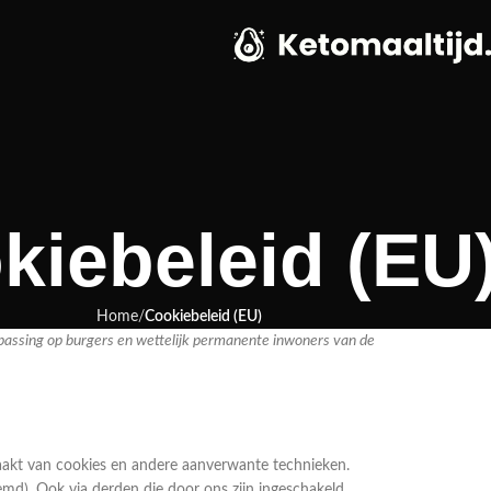
kiebeleid (EU
Home
Cookiebeleid (EU)
epassing op burgers en wettelijk permanente inwoners van de
maakt van cookies en andere aanverwante technieken.
md). Ook via derden die door ons zijn ingeschakeld,