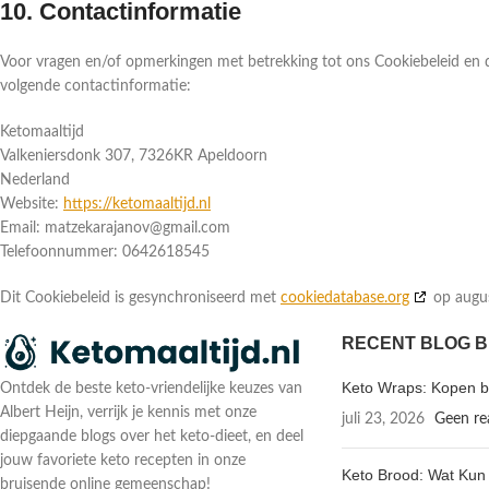
10. Contactinformatie
Voor vragen en/of opmerkingen met betrekking tot ons Cookiebeleid en 
volgende contactinformatie:
Ketomaaltijd
Valkeniersdonk 307, 7326KR Apeldoorn
Nederland
Website:
https://ketomaaltijd.nl
Email:
matzekarajanov@
gmail.com
Telefoonnummer: 0642618545
Dit Cookiebeleid is gesynchroniseerd met
cookiedatabase.org
op augus
RECENT BLOG B
Keto Wraps: Kopen bi
Ontdek de beste keto-vriendelijke keuzes van
Albert Heijn, verrijk je kennis met onze
juli 23, 2026
Geen re
diepgaande blogs over het keto-dieet, en deel
jouw favoriete keto recepten in onze
Keto Brood: Wat Kun 
bruisende online gemeenschap!