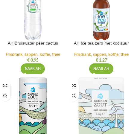
AH Bruiswater peer cactus
AH Ice tea zero met koolzuur
Frisdrank, sappen, koffie, thee
Frisdrank, sappen, koffie, thee
€
0,95
€
1,27
NAAR AH
NAAR AH