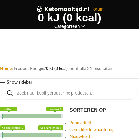
Forum
0 kJ (0 kcal)
Categorieën
Home
Product Energie
0 kJ (0 kcal)
Toont alle 21 resultaten
Show sidebar
Eiwitten 0
Eiwitten 0
SORTEREN OP
Populariteit
Koolhydraten 0
Koolhydraten 0
Gemiddelde waardering
Nieuwheid