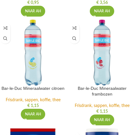
€
0,95
€
3,56
NAAR AH
NAAR AH
Bar-le-Duc Mineraalwater citroen
Bar-le-Duc Mineraalwater
frambozen
Frisdrank, sappen, koffie, thee
€
1,15
Frisdrank, sappen, koffie, thee
€
1,15
NAAR AH
NAAR AH