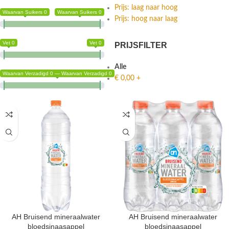
Prijs: laag naar hoog
Waarvan Suikers 0
Waarvan Suikers 0
Prijs: hoog naar laag
Vet 0
Vet 0
PRIJSFILTER
Alle
Waarvan Verzadigd 0 — Waarvan Verzadigd 0
€
0,00
+
AH Bruisend mineraalwater
AH Bruisend mineraalwater
bloedsinaasappel
bloedsinaasappel