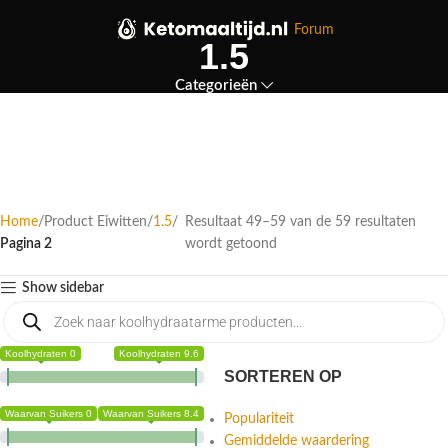
Forum
1.5
Categorieën
Home
Product Eiwitten
1.5
Resultaat 49–59 van de 59 resultaten
Pagina 2
wordt getoond
Show sidebar
Koolhydraten 0
Koolhydraten 9.6
SORTEREN OP
Waarvan Suikers 0
Waarvan Suikers 8.4
Populariteit
Gemiddelde waardering