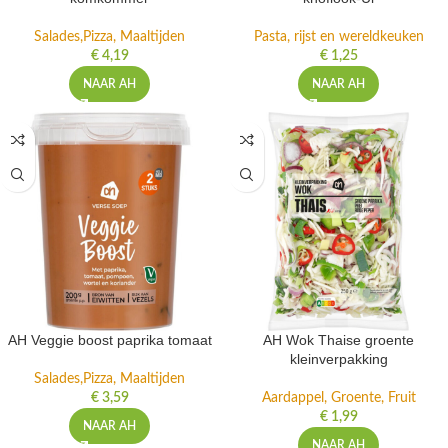
Salades,Pizza, Maaltijden
Pasta, rijst en wereldkeuken
€
4,19
€
1,25
NAAR AH
NAAR AH
AH Veggie boost paprika tomaat
AH Wok Thaise groente
kleinverpakking
Salades,Pizza, Maaltijden
€
3,59
Aardappel, Groente, Fruit
€
1,99
NAAR AH
NAAR AH