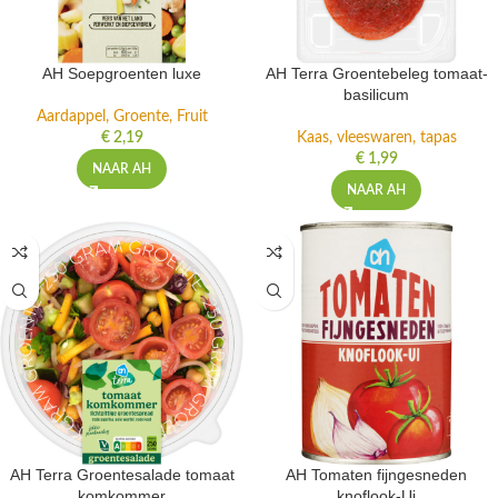
AH Soepgroenten luxe
AH Terra Groentebeleg tomaat-
basilicum
Aardappel, Groente, Fruit
€
2,19
Kaas, vleeswaren, tapas
€
1,99
NAAR AH
NAAR AH
AH Terra Groentesalade tomaat
AH Tomaten fijngesneden
komkommer
knoflook-Ui