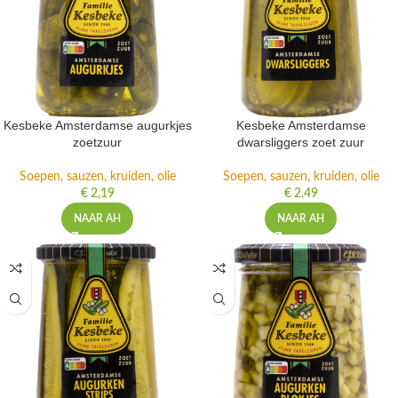
Kesbeke Amsterdamse augurkjes
Kesbeke Amsterdamse
zoetzuur
dwarsliggers zoet zuur
Soepen, sauzen, kruiden, olie
Soepen, sauzen, kruiden, olie
€
2,19
€
2,49
NAAR AH
NAAR AH