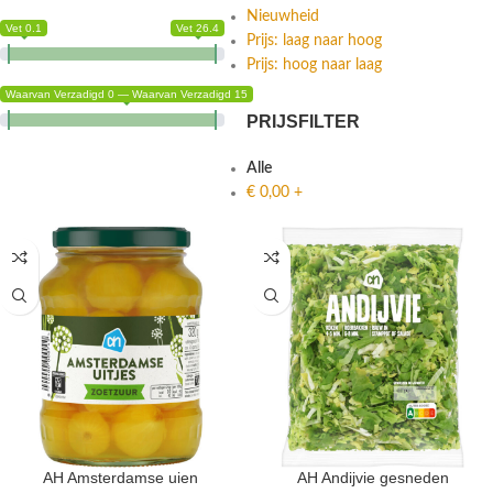
Nieuwheid
Vet 0.1
Vet 26.4
Prijs: laag naar hoog
Prijs: hoog naar laag
Waarvan Verzadigd 0 — Waarvan Verzadigd 15
PRIJSFILTER
Alle
€
0,00
+
AH Amsterdamse uien
AH Andijvie gesneden