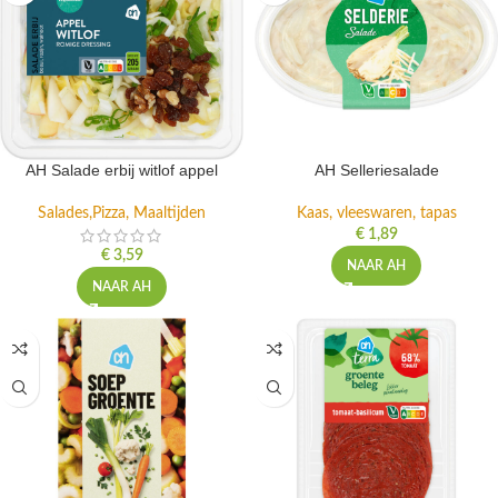
AH Salade erbij witlof appel
AH Selleriesalade
Salades,Pizza, Maaltijden
Kaas, vleeswaren, tapas
€
1,89
€
3,59
NAAR AH
NAAR AH