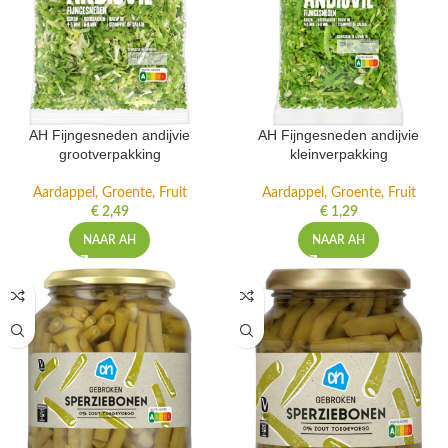
AH Fijngesneden andijvie
AH Fijngesneden andijvie
grootverpakking
kleinverpakking
Aardappel, Groente, Fruit
Aardappel, Groente, Fruit
€
2,49
€
1,29
NAAR AH
NAAR AH