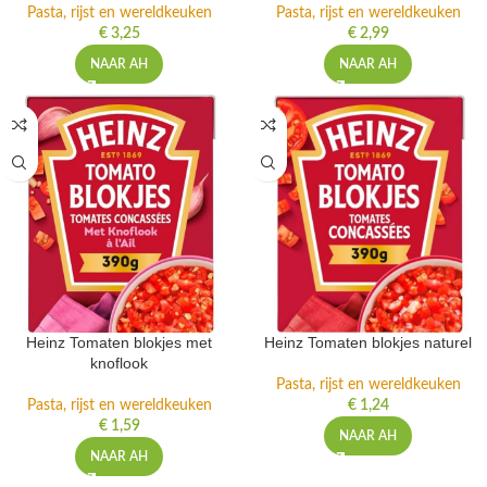
Pasta, rijst en wereldkeuken
Pasta, rijst en wereldkeuken
€
3,25
€
2,99
NAAR AH
NAAR AH
Heinz Tomaten blokjes met
Heinz Tomaten blokjes naturel
knoflook
Pasta, rijst en wereldkeuken
Pasta, rijst en wereldkeuken
€
1,24
€
1,59
NAAR AH
NAAR AH