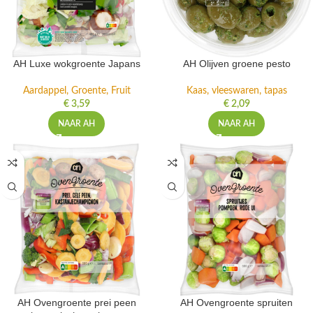
AH Luxe wokgroente Japans
AH Olijven groene pesto
Aardappel, Groente, Fruit
Kaas, vleeswaren, tapas
€
3,59
€
2,09
NAAR AH
NAAR AH
AH Ovengroente prei peen
AH Ovengroente spruiten