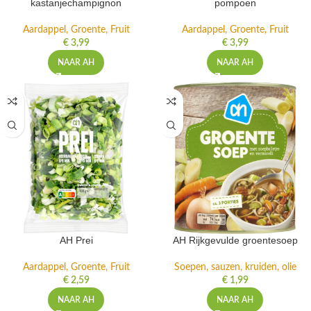
kastanjechampignon
pompoen
Aardappel, Groente, Fruit
Aardappel, Groente, Fruit
€
3,99
€
3,99
NAAR AH
NAAR AH
AH Prei
AH Rijkgevulde groentesoep
Aardappel, Groente, Fruit
Soepen, sauzen, kruiden, olie
€
2,59
€
1,99
NAAR AH
NAAR AH