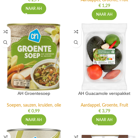
€
2,79
Aardappel, Groente, Fruit
€
1,29
NAAR AH
NAAR AH
AH Groentesoep
AH Guacamole verspakket
Soepen, sauzen, kruiden, olie
Aardappel, Groente, Fruit
€
0,99
€
3,79
NAAR AH
NAAR AH