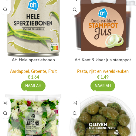
AH Hele sperziebonen
AH Kant & klaar jus stamppot
Aardappel, Groente, Fruit
Pasta, rijst en wereldkeuken
€
1,64
€
1,49
NAAR AH
NAAR AH