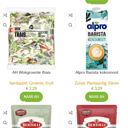
AH Wokgroente thais
Alpro Barista kokosnoot
Aardappel, Groente, Fruit
Zuivel, Plantaardig, Eieren
€
2,29
€
3,29
NAAR AH
NAAR AH