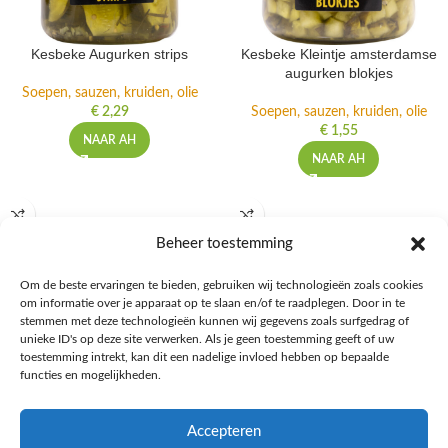
Kesbeke Augurken strips
Kesbeke Kleintje amsterdamse
augurken blokjes
Soepen, sauzen, kruiden, olie
€
2,29
Soepen, sauzen, kruiden, olie
€
1,55
NAAR AH
NAAR AH
Beheer toestemming
Om de beste ervaringen te bieden, gebruiken wij technologieën zoals cookies
om informatie over je apparaat op te slaan en/of te raadplegen. Door in te
stemmen met deze technologieën kunnen wij gegevens zoals surfgedrag of
unieke ID's op deze site verwerken. Als je geen toestemming geeft of uw
toestemming intrekt, kan dit een nadelige invloed hebben op bepaalde
functies en mogelijkheden.
Kesbeke Kleintje amsterdamse
Knorr Mix champignonsaus
Accepteren
mini augurken