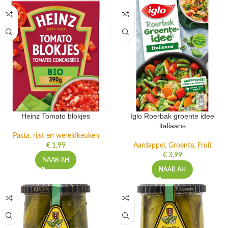
Heinz Tomato blokjes
Iglo Roerbak groente idee
italiaans
Pasta, rijst en wereldkeuken
€
1,99
Aardappel, Groente, Fruit
€
3,99
NAAR AH
NAAR AH