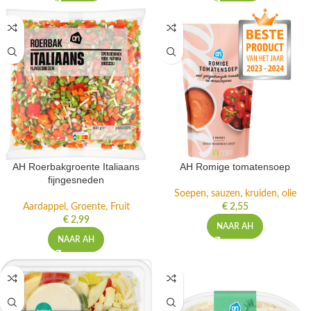
AH Roerbakgroente Italiaans
AH Romige tomatensoep
fijngesneden
Soepen, sauzen, kruiden, olie
Aardappel, Groente, Fruit
€
2,55
€
2,99
NAAR AH
NAAR AH