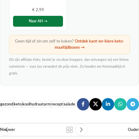
€ 2,99
Naar AH →
Geen tijd of zin om zelf te koken?
Ontdek kant-en-klare keto-
maaltijdboxen →
Dit zijn affiliate-links: bestel je via deze knoppen, dan ontvangen wij een kleine
commissie — voor jou verandert de prijs niets. Zo houden we Ketomaaltijd.nl
gratis.
gezond
keto
koolhydraatarm
recept
salade
Nieuwer
Ouder