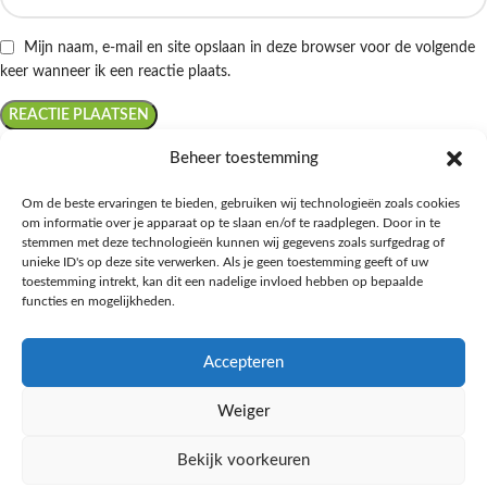
Mijn naam, e-mail en site opslaan in deze browser voor de volgende
keer wanneer ik een reactie plaats.
Beheer toestemming
Om de beste ervaringen te bieden, gebruiken wij technologieën zoals cookies
om informatie over je apparaat op te slaan en/of te raadplegen. Door in te
Ontdek de beste keto-vriendelijke keuzes van Albert Heijn, verrijk je
stemmen met deze technologieën kunnen wij gegevens zoals surfgedrag of
kennis met onze diepgaande blogs over het keto-dieet, en deel jouw
unieke ID's op deze site verwerken. Als je geen toestemming geeft of uw
favoriete keto recepten in onze bruisende online gemeenschap!
toestemming intrekt, kan dit een nadelige invloed hebben op bepaalde
functies en mogelijkheden.
RECENT BLOG BERICHTEN
Accepteren
HANDIGE LINKS
Weiger
MEER INFORMATIE
Bekijk voorkeuren
Ketomaaltijd.nl
2025