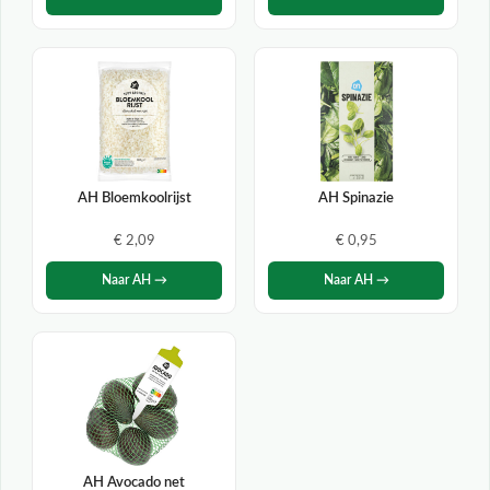
AH Bloemkoolrijst
AH Spinazie
€ 2,09
€ 0,95
Naar AH →
Naar AH →
AH Avocado net