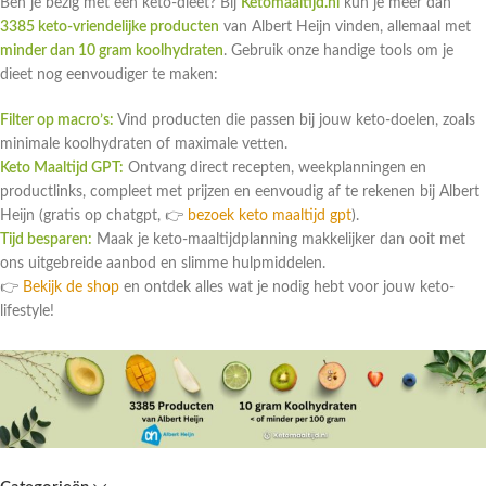
Ben je bezig met een keto-dieet? Bij
Ketomaaltijd.nl
kun je meer dan
3385 keto-vriendelijke producten
van Albert Heijn vinden, allemaal met
minder dan 10 gram koolhydraten
. Gebruik onze handige tools om je
dieet nog eenvoudiger te maken:
Filter op macro’s:
Vind producten die passen bij jouw keto-doelen, zoals
minimale koolhydraten of maximale vetten.
Keto Maaltijd GPT:
Ontvang direct recepten, weekplanningen en
productlinks, compleet met prijzen en eenvoudig af te rekenen bij Albert
Heijn (gratis op chatgpt, 👉
bezoek keto maaltijd gpt
).
Tijd besparen:
Maak je keto-maaltijdplanning makkelijker dan ooit met
ons uitgebreide aanbod en slimme hulpmiddelen.
👉
Bekijk de shop
en ontdek alles wat je nodig hebt voor jouw keto-
lifestyle!