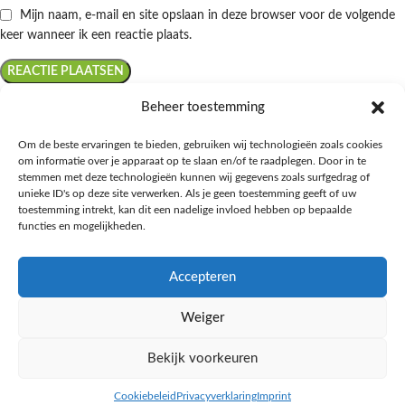
Mijn naam, e-mail en site opslaan in deze browser voor de volgende
keer wanneer ik een reactie plaats.
Beheer toestemming
Om de beste ervaringen te bieden, gebruiken wij technologieën zoals cookies
om informatie over je apparaat op te slaan en/of te raadplegen. Door in te
Ontdek de beste keto-vriendelijke keuzes van Albert Heijn, verrijk je
stemmen met deze technologieën kunnen wij gegevens zoals surfgedrag of
kennis met onze diepgaande blogs over het keto-dieet, en deel jouw
unieke ID's op deze site verwerken. Als je geen toestemming geeft of uw
favoriete keto recepten in onze bruisende online gemeenschap!
toestemming intrekt, kan dit een nadelige invloed hebben op bepaalde
functies en mogelijkheden.
RECENT BLOG BERICHTEN
Accepteren
HANDIGE LINKS
Weiger
MEER INFORMATIE
Bekijk voorkeuren
Ketomaaltijd.nl
2025
Cookiebeleid
Privacyverklaring
Imprint