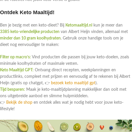
Ontdek Keto Maaltijd!
Ben je bezig met een keto-dieet? Bij
Ketomaaltijd.nl
kun je meer dan
3385 keto-vriendelijke producten
van Albert Heijn vinden, allemaal met
minder dan 10 gram koolhydraten
. Gebruik onze handige tools om je
dieet nog eenvoudiger te maken:
Filter op macro’s:
Vind producten die passen bij jouw keto-doelen, zoals
minimale koolhydraten of maximale vetten.
Keto Maaltijd GPT:
Ontvang direct recepten, weekplanningen en
productlinks, compleet met prijzen en eenvoudig af te rekenen bij Albert
Heijn (gratis op chatgpt, 👉
bezoek keto maaltijd gpt
).
Tijd besparen:
Maak je keto-maaltijdplanning makkelijker dan ooit met
ons uitgebreide aanbod en slimme hulpmiddelen.
👉
Bekijk de shop
en ontdek alles wat je nodig hebt voor jouw keto-
lifestyle!