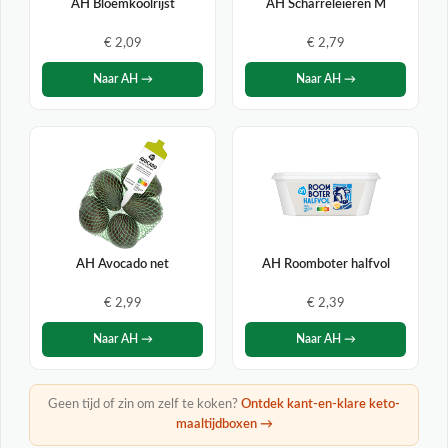
AH Bloemkoolrijst
AH Scharreleieren M
€ 2,09
€ 2,79
Naar AH →
Naar AH →
AH Avocado net
AH Roomboter halfvol
€ 2,99
€ 2,39
Naar AH →
Naar AH →
Geen tijd of zin om zelf te koken?
Ontdek kant-en-klare keto-
maaltijdboxen →