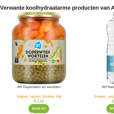
Verwante koolhydraatarme producten van A
AH Doperwten en wortelen
AH Natu
Soepen, sauzen, kruiden, olie
Soepen, sauz
€
1,10
€
NAAR AH
NA