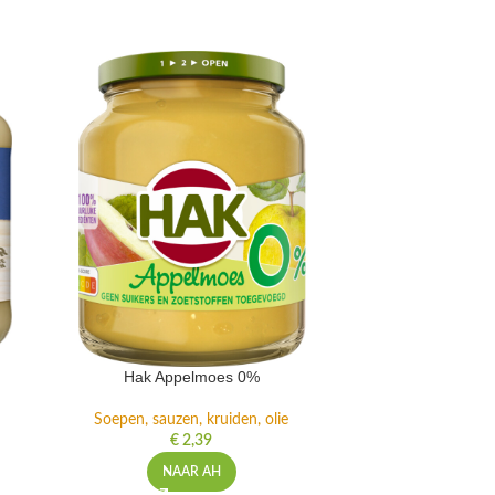
Hak Appelmoes 0%
Unox Hol
Soepen, sauzen, kruiden, olie
Soepen, s
€
2,39
NAAR AH