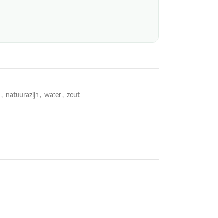
d
,
natuurazijn
,
water
,
zout