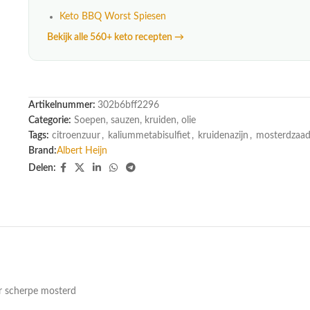
Keto BBQ Worst Spiesen
Bekijk alle 560+ keto recepten →
Artikelnummer:
302b6bff2296
Categorie:
Soepen, sauzen, kruiden, olie
Tags:
citroenzuur
,
kaliummetabisulfiet
,
kruidenazijn
,
mosterdzaa
Brand:
Albert Heijn
Delen:
er scherpe mosterd