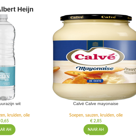
lbert Heijn
urazijn wit
Calvé Calve mayonaise
en, kruiden, olie
Soepen, sauzen, kruiden, olie
0,65
€
2,85
AR AH
NAAR AH