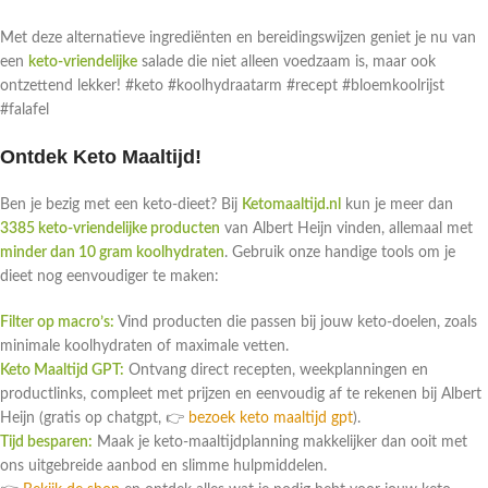
Met deze alternatieve ingrediënten en bereidingswijzen geniet je nu van
een
keto-vriendelijke
salade die niet alleen voedzaam is, maar ook
ontzettend lekker! #keto #koolhydraatarm #recept #bloemkoolrijst
#falafel
Ontdek Keto Maaltijd!
Ben je bezig met een keto-dieet? Bij
Ketomaaltijd.nl
kun je meer dan
3385 keto-vriendelijke producten
van Albert Heijn vinden, allemaal met
minder dan 10 gram koolhydraten
. Gebruik onze handige tools om je
dieet nog eenvoudiger te maken:
Filter op macro’s:
Vind producten die passen bij jouw keto-doelen, zoals
minimale koolhydraten of maximale vetten.
Keto Maaltijd GPT:
Ontvang direct recepten, weekplanningen en
productlinks, compleet met prijzen en eenvoudig af te rekenen bij Albert
Heijn (gratis op chatgpt, 👉
bezoek keto maaltijd gpt
).
Tijd besparen:
Maak je keto-maaltijdplanning makkelijker dan ooit met
ons uitgebreide aanbod en slimme hulpmiddelen.