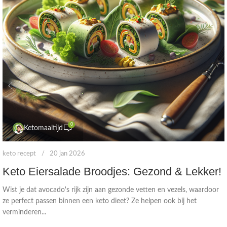
0
Ketomaaltijd
keto recept
20 jan 2026
Keto Eiersalade Broodjes: Gezond & Lekker!
Wist je dat avocado's rijk zijn aan gezonde vetten en vezels, waardoor
ze perfect passen binnen een keto dieet? Ze helpen ook bij het
verminderen...