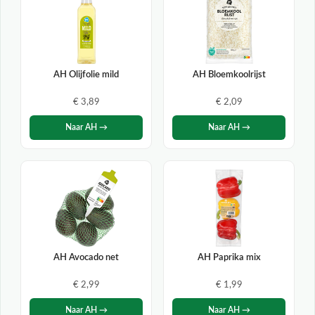
AH Olijfolie mild
AH Bloemkoolrijst
€ 3,89
€ 2,09
Naar AH →
Naar AH →
AH Avocado net
AH Paprika mix
€ 2,99
€ 1,99
Naar AH →
Naar AH →