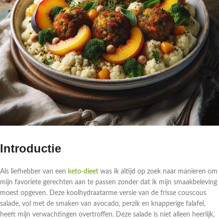
Introductie
Als liefhebber van een
keto-dieet
was ik altijd op zoek naar manieren om
mijn favoriete gerechten aan te passen zonder dat ik mijn smaakbeleving
moest opgeven. Deze koolhydraatarme versie van de frisse couscous
salade, vol met de smaken van avocado, perzik en knapperige falafel,
heeft mijn verwachtingen overtroffen. Deze salade is niet alleen heerlijk,