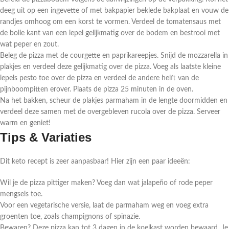
deeg uit op een ingevette of met bakpapier beklede bakplaat en vouw de
randjes omhoog om een korst te vormen. Verdeel de tomatensaus met
de bolle kant van een lepel gelijkmatig over de bodem en bestrooi met
wat peper en zout.
Beleg de pizza met de courgette en paprikareepjes. Snijd de mozzarella in
plakjes en verdeel deze gelijkmatig over de pizza. Voeg als laatste kleine
lepels pesto toe over de pizza en verdeel de andere helft van de
pijnboompitten erover. Plaats de pizza 25 minuten in de oven.
Na het bakken, scheur de plakjes parmaham in de lengte doormidden en
verdeel deze samen met de overgebleven rucola over de pizza. Serveer
warm en geniet!
Tips & Variaties
Dit keto recept is zeer aanpasbaar! Hier zijn een paar ideeën:
Wil je de pizza pittiger maken? Voeg dan wat jalapeño of rode peper
mengsels toe.
Voor een vegetarische versie, laat de parmaham weg en voeg extra
groenten toe, zoals champignons of spinazie.
Bewaren? Deze pizza kan tot 3 dagen in de koelkast worden bewaard. Je