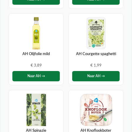
AH Olijfolie mild
AH Courgette spaghetti
€ 3,89
€ 1,99
Naar AH →
Naar AH →
AH Spinazie
AH Knoflookboter