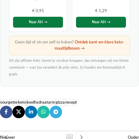
€ 0,95
€ 1,29
Naar AH →
Naar AH →
Geen tijd of zin om zelf te koken?
Ontdek kant-en-klare keto-
maaltijdboxen →
Dit zijn affiliate-links: bestel je via deze knoppen, dan ontvangen wij een kleine
commissie — voor jou verandert de prijs niets. Zo houden we Ketomaaltijd.nl
gratis.
courgette
keto
koolhydraatarm
pizza
recept
Nieuwer
Ouder