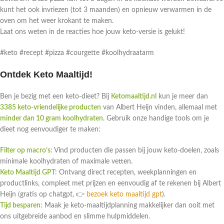
kunt het ook invriezen (tot 3 maanden) en opnieuw verwarmen in de
oven om het weer krokant te maken.
Laat ons weten in de reacties hoe jouw keto-versie is gelukt!
#keto #recept #pizza #courgette #koolhydraatarm
Ontdek Keto Maaltijd!
Ben je bezig met een keto-dieet? Bij
Ketomaaltijd.nl
kun je meer dan
3385 keto-vriendelijke producten
van Albert Heijn vinden, allemaal met
minder dan 10 gram koolhydraten
. Gebruik onze handige tools om je
dieet nog eenvoudiger te maken:
Filter op macro’s:
Vind producten die passen bij jouw keto-doelen, zoals
minimale koolhydraten of maximale vetten.
Keto Maaltijd GPT:
Ontvang direct recepten, weekplanningen en
productlinks, compleet met prijzen en eenvoudig af te rekenen bij Albert
Heijn (gratis op chatgpt, 👉
bezoek keto maaltijd gpt
).
Tijd besparen:
Maak je keto-maaltijdplanning makkelijker dan ooit met
ons uitgebreide aanbod en slimme hulpmiddelen.