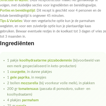
Structuur en layout:
Deze receptstructuur maakt het gemakkelijk te
volgen, met duidelijke secties voor ingrediënten en bereidingswijze.
Porties en bereidingstijd:
Dit recept is geschikt voor 4 personen en de
totale bereidingstijd is ongeveer 45 minuten.
Tips & Variaties:
Voor een vegetarische optie kun je de parmaham
weglaten, en voor een zuivelvrije optie kun je plantaardige kaas
gebruiken. Bewaar eventuele restjes in de koelkast tot 3 dagen of vries ze
tot 3 maanden in.
Ingrediënten
1 pakje
koolhydraatarme pizzabodemmix
(bijvoorbeeld van
een merk gespecialiseerd in keto-producten)
1
courgette
, in dunne plakjes
1
gele paprika
, in reepjes
2 bollen
mozzarella
(bij voorkeur volle melk), in plakken
200 gr
tomatensaus
(passata di pomodoro, suiker- en
koolhydraatarm)
4 plakjes
parmaham
75 gr
rucola