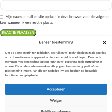
Mijn naam, e-mail en site opslaan in deze browser voor de volgende
keer wanneer ik een reactie plaats.
Beheer toestemming
Om de beste ervaringen te bieden, gebruiken wij technologieën zoals cookies
om informatie over je apparaat op te slaan en/of te raadplegen. Door in te
Ontdek de beste keto-vriendelijke keuzes van Albert Heijn, verrijk je
stemmen met deze technologieën kunnen wij gegevens zoals surfgedrag of
kennis met onze diepgaande blogs over het keto-dieet, en deel jouw
unieke ID's op deze site verwerken. Als je geen toestemming geeft of uw
favoriete keto recepten in onze bruisende online gemeenschap!
toestemming intrekt, kan dit een nadelige invloed hebben op bepaalde
functies en mogelijkheden.
RECENT BLOG BERICHTEN
Accepteren
HANDIGE LINKS
Weiger
MEER INFORMATIE
Bekijk voorkeuren