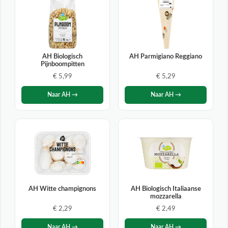
AH Biologisch
AH Parmigiano Reggiano
Pijnboompitten
€ 5,99
€ 5,29
Naar AH →
Naar AH →
AH Witte champignons
AH Biologisch Italiaanse
mozzarella
€ 2,29
€ 2,49
Naar AH →
Naar AH →