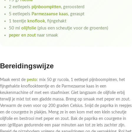
2 eetlepels
pijnboompitten
, geroosterd
5 eetlepels
Parmezaanse kaas
, geraspt
1 teentje
knoflook
, fijngehakt
50 ml
olijfolie
(plus een scheutje voor de groenten)
peper en zout
naar smaak
Bereidingswijze
Maak eerst de
pesto
: mix 50 gr rucola, 1 eetlepel pijnboompitten, het
fijngehakte knoflookteentje en de Parmezaanse kaas in een
keukenmachine of met een staafmixer. Giet langzaam de olijfolie erbij
terwijl je mixt tot een gladde massa. Breng op smaak met peper en zout.
Verwarm de oven voor op 200 graden Celsius. Snijd de paprika in reepjes
en de courgette in plakjes. Meng ze in een kom met een klein scheutje
olijfolie en bestrooi met peper en zout. Bak de paprika en courgette in
een (grill)pan gedurende een paar minuten aan tot ze iets zachter zijn.
Bereid de pizzabodem volgens de aanwijzingen op de verpakking. Rol het