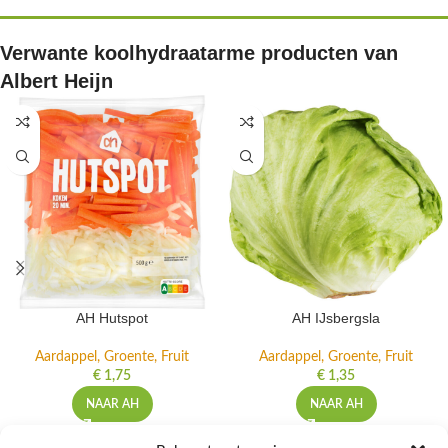
Verwante koolhydraatarme producten van
Albert Heijn
AH Hutspot
AH IJsbergsla
Aardappel, Groente, Fruit
Aardappel, Groente, Fruit
€
1,75
€
1,35
NAAR AH
NAAR AH