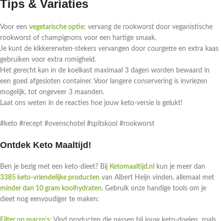
Tips & Variaties
Voor een
vegetarische optie
: vervang de rookworst door veganistische
rookworst of champignons voor een hartige smaak.
Je kunt de kikkererwten-stekers vervangen door courgette en extra kaas
gebruiken voor extra romigheid.
Het gerecht kan in de koelkast maximaal 3 dagen worden bewaard in
een goed afgesloten container. Voor langere conservering is invriezen
mogelijk, tot ongeveer 3 maanden.
Laat ons weten in de reacties hoe jouw keto-versie is gelukt!
#keto #recept #ovenschotel #spitskool #rookworst
Ontdek Keto Maaltijd!
Ben je bezig met een keto-dieet? Bij
Ketomaaltijd.nl
kun je meer dan
3385 keto-vriendelijke producten
van Albert Heijn vinden, allemaal met
minder dan 10 gram koolhydraten
. Gebruik onze handige tools om je
dieet nog eenvoudiger te maken:
Filter op macro’s:
Vind producten die passen bij jouw keto-doelen, zoals