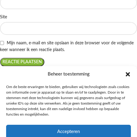
Site
Mijn naam, e-mail en site opslaan in deze browser voor de volgende
keer wanneer ik een reactie plaats.
Beheer toestemming
Om de beste ervaringen te bieden, gebruiken wij technologieën zoals cookies
om informatie over je apparaat op te slaan en/of te raadplegen. Door in te
Ontdek de beste keto-vriendelijke keuzes van Albert Heijn, verrijk je
stemmen met deze technologieën kunnen wij gegevens zoals surfgedrag of
kennis met onze diepgaande blogs over het keto-dieet, en deel jouw
unieke ID's op deze site verwerken. Als je geen toestemming geeft of uw
favoriete keto recepten in onze bruisende online gemeenschap!
toestemming intrekt, kan dit een nadelige invloed hebben op bepaalde
functies en mogelijkheden.
RECENT BLOG BERICHTEN
Accepteren
HANDIGE LINKS