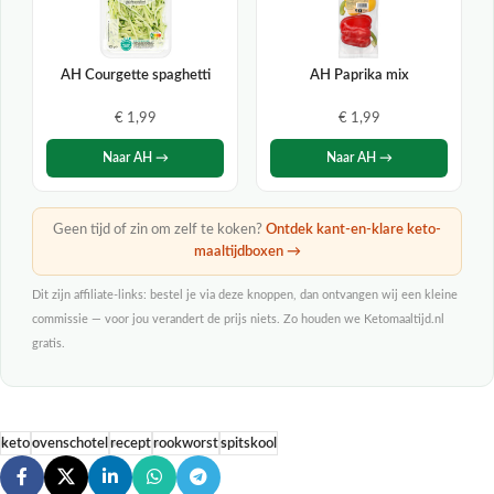
AH Courgette spaghetti
AH Paprika mix
€ 1,99
€ 1,99
Naar AH →
Naar AH →
Geen tijd of zin om zelf te koken?
Ontdek kant-en-klare keto-
maaltijdboxen →
Dit zijn affiliate-links: bestel je via deze knoppen, dan ontvangen wij een kleine
commissie — voor jou verandert de prijs niets. Zo houden we Ketomaaltijd.nl
gratis.
keto
ovenschotel
recept
rookworst
spitskool