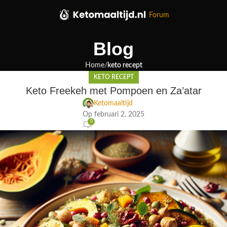
Forum
Blog
Home
keto recept
KETO RECEPT
Keto Freekeh met Pompoen en Za’atar
Ketomaaltijd
Op februari 2, 2025
0