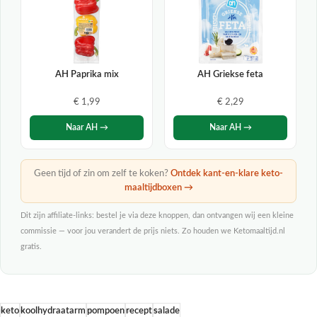
AH Paprika mix
AH Griekse feta
€ 1,99
€ 2,29
Naar AH →
Naar AH →
Geen tijd of zin om zelf te koken?
Ontdek kant-en-klare keto-
maaltijdboxen →
Dit zijn affiliate-links: bestel je via deze knoppen, dan ontvangen wij een kleine
commissie — voor jou verandert de prijs niets. Zo houden we Ketomaaltijd.nl
gratis.
keto
koolhydraatarm
pompoen
recept
salade