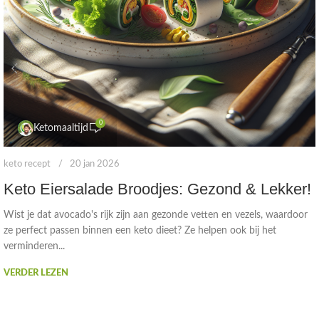
0
Ketomaaltijd
keto recept
20 jan 2026
Keto Eiersalade Broodjes: Gezond & Lekker!
Wist je dat avocado's rijk zijn aan gezonde vetten en vezels, waardoor
ze perfect passen binnen een keto dieet? Ze helpen ook bij het
verminderen...
VERDER LEZEN