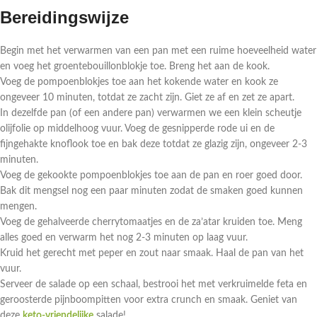
Bereidingswijze
Begin met het verwarmen van een pan met een ruime hoeveelheid water
en voeg het groentebouillonblokje toe. Breng het aan de kook.
Voeg de pompoenblokjes toe aan het kokende water en kook ze
ongeveer 10 minuten, totdat ze zacht zijn. Giet ze af en zet ze apart.
In dezelfde pan (of een andere pan) verwarmen we een klein scheutje
olijfolie op middelhoog vuur. Voeg de gesnipperde rode ui en de
fijngehakte knoflook toe en bak deze totdat ze glazig zijn, ongeveer 2-3
minuten.
Voeg de gekookte pompoenblokjes toe aan de pan en roer goed door.
Bak dit mengsel nog een paar minuten zodat de smaken goed kunnen
mengen.
Voeg de gehalveerde cherrytomaatjes en de za’atar kruiden toe. Meng
alles goed en verwarm het nog 2-3 minuten op laag vuur.
Kruid het gerecht met peper en zout naar smaak. Haal de pan van het
vuur.
Serveer de salade op een schaal, bestrooi het met verkruimelde feta en
geroosterde pijnboompitten voor extra crunch en smaak. Geniet van
deze
keto-vriendelijke
salade!