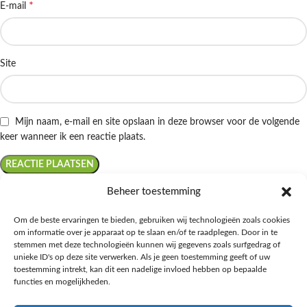
*
E-mail
Site
Mijn naam, e-mail en site opslaan in deze browser voor de volgende
keer wanneer ik een reactie plaats.
Beheer toestemming
Om de beste ervaringen te bieden, gebruiken wij technologieën zoals cookies
om informatie over je apparaat op te slaan en/of te raadplegen. Door in te
Ontdek de beste keto-vriendelijke keuzes van Albert Heijn, verrijk je
stemmen met deze technologieën kunnen wij gegevens zoals surfgedrag of
kennis met onze diepgaande blogs over het keto-dieet, en deel jouw
unieke ID's op deze site verwerken. Als je geen toestemming geeft of uw
favoriete keto recepten in onze bruisende online gemeenschap!
toestemming intrekt, kan dit een nadelige invloed hebben op bepaalde
functies en mogelijkheden.
RECENT BLOG BERICHTEN