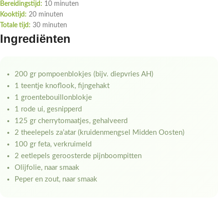
Bereidingstijd:
10 minuten
Kooktijd:
20 minuten
Totale tijd:
30 minuten
Ingrediënten
200 gr pompoenblokjes (bijv. diepvries AH)
1 teentje knoflook, fijngehakt
1 groentebouillonblokje
1 rode ui, gesnipperd
125 gr cherrytomaatjes, gehalveerd
2 theelepels za’atar (kruidenmengsel Midden Oosten)
100 gr feta, verkruimeld
2 eetlepels geroosterde pijnboompitten
Olijfolie, naar smaak
Peper en zout, naar smaak