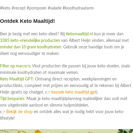
#keto #recept #pompoen #salade #koolhydraatarm
Ontdek Keto Maaltijd!
Ben je bezig met een keto-dieet? Bij
Ketomaaltijd.nl
kun je meer dan
3385 keto-vriendelijke producten
van Albert Heijn vinden, allemaal met
minder dan 10 gram koolhydraten
. Gebruik onze handige tools om je
dieet nog eenvoudiger te maken:
Filter op macro’s:
Vind producten die passen bij jouw keto-doelen, zoals
minimale koolhydraten of maximale vetten.
Keto Maaltijd GPT:
Ontvang direct recepten, weekplanningen en
productlinks, compleet met prijzen en eenvoudig af te rekenen bij Albert
Heijn (gratis op chatgpt, 👉
bezoek keto maaltijd gpt
).
Tijd besparen:
Maak je keto-maaltijdplanning makkelijker dan ooit met
ons uitgebreide aanbod en slimme hulpmiddelen.
👉
Bekijk de shop
en ontdek alles wat je nodig hebt voor jouw keto-
lifestyle!