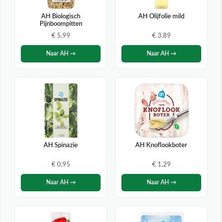
AH Biologisch
AH Olijfolie mild
Pijnboompitten
€ 5,99
€ 3,89
Naar AH →
Naar AH →
AH Spinazie
AH Knoflookboter
€ 0,95
€ 1,29
Naar AH →
Naar AH →