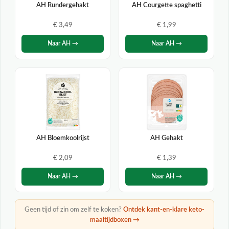
AH Rundergehakt
AH Courgette spaghetti
€ 3,49
€ 1,99
Naar AH →
Naar AH →
AH Bloemkoolrijst
AH Gehakt
€ 2,09
€ 1,39
Naar AH →
Naar AH →
Geen tijd of zin om zelf te koken?
Ontdek kant-en-klare keto-
maaltijdboxen →