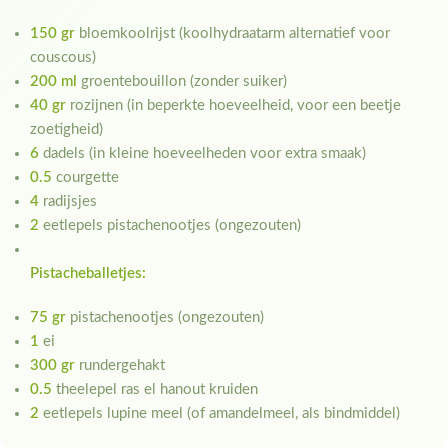
150 gr
bloemkoolrijst (koolhydraatarm alternatief voor
couscous)
200 ml
groentebouillon (zonder suiker)
40 gr
rozijnen (in beperkte hoeveelheid, voor een beetje
zoetigheid)
6
dadels (in kleine hoeveelheden voor extra smaak)
0.5
courgette
4
radijsjes
2
eetlepels pistachenootjes (ongezouten)
Pistacheballetjes:
75 gr
pistachenootjes (ongezouten)
1
ei
300 gr
rundergehakt
0.5
theelepel ras el hanout kruiden
2
eetlepels lupine meel (of amandelmeel, als bindmiddel)