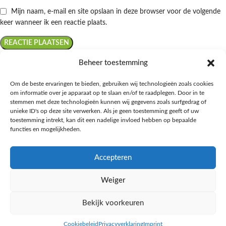
Mijn naam, e-mail en site opslaan in deze browser voor de volgende
keer wanneer ik een reactie plaats.
Beheer toestemming
Om de beste ervaringen te bieden, gebruiken wij technologieën zoals cookies
om informatie over je apparaat op te slaan en/of te raadplegen. Door in te
Ontdek de beste keto-vriendelijke keuzes van Albert Heijn, verrijk je
stemmen met deze technologieën kunnen wij gegevens zoals surfgedrag of
kennis met onze diepgaande blogs over het keto-dieet, en deel jouw
unieke ID's op deze site verwerken. Als je geen toestemming geeft of uw
favoriete keto recepten in onze bruisende online gemeenschap!
toestemming intrekt, kan dit een nadelige invloed hebben op bepaalde
functies en mogelijkheden.
RECENT BLOG BERICHTEN
Accepteren
HANDIGE LINKS
Weiger
MEER INFORMATIE
Bekijk voorkeuren
Ketomaaltijd.nl
2025
Cookiebeleid
Privacyverklaring
Imprint