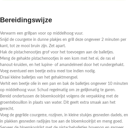
Bereidingswijze
Verwarm een grillpan voor op middelhoog vuur.
Snijd de courgette in dunne plakjes en grill deze ongeveer 2 minuten per
kant, tot ze mooi bruin zijn. Zet apart.
Hak de pistachenootjes grof voor het toevoegen aan de balletjes.
Meng de gehakte pistachenootjes in een kom met het ei, de ras el
hanout-kruiden, en het lupine- of amandelmeel door het rundergehakt.
Voeg eventueel een beetje extra meel toe indien nodig.
Draai kleine balletjes van het gehaktmengsel.
Verhit een beetje olie in een pan en bak de balletjes ongeveer 10 minuten
op middelhoog vuur. Schud regelmatig om ze gelijkmatig te garen.
Bereid ondertussen de bloemkoolrijst volgens de verpakking met de
groentebouillon in plaats van water. Dit geeft extra smaak aan het
gerecht.
Voeg de gegrilde courgette, rozijnen, in kleine stukjes gesneden dadels, en
in plakken gesneden radijsjes toe aan de bloemkoolrijst en meng goed.
Serveer de bloemkoolrijst met de pistacheballetjes bovenop en garneer