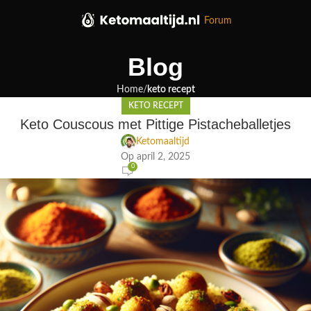
Forum
Blog
Home
keto recept
KETO RECEPT
Keto Couscous met Pittige Pistacheballetjes
Ketomaaltijd
Op april 2, 2025
0