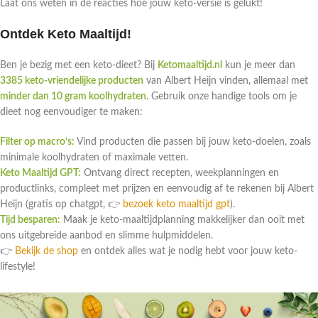
Laat ons weten in de reacties hoe jouw keto-versie is gelukt!
Ontdek Keto Maaltijd!
Ben je bezig met een keto-dieet? Bij
Ketomaaltijd.nl
kun je meer dan
3385 keto-vriendelijke producten
van Albert Heijn vinden, allemaal met
minder dan 10 gram koolhydraten
. Gebruik onze handige tools om je
dieet nog eenvoudiger te maken:
Filter op macro’s:
Vind producten die passen bij jouw keto-doelen, zoals
minimale koolhydraten of maximale vetten.
Keto Maaltijd GPT:
Ontvang direct recepten, weekplanningen en
productlinks, compleet met prijzen en eenvoudig af te rekenen bij Albert
Heijn (gratis op chatgpt, 👉
bezoek keto maaltijd gpt
).
Tijd besparen:
Maak je keto-maaltijdplanning makkelijker dan ooit met
ons uitgebreide aanbod en slimme hulpmiddelen.
👉
Bekijk de shop
en ontdek alles wat je nodig hebt voor jouw keto-
lifestyle!