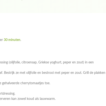
eer
30 minuten
.
ing (olijfolie, citroensap, Griekse yoghurt, peper en zout) in een
Bestrijk ze met olijfolie en bestrooi met peper en zout. Grill de plakken 
de gehalveerde cherrytomaatjes toe.
rtdressing.
Serveren kan zowel koud als lauwwarm.