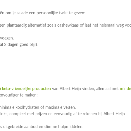
eeën om je salade een persoonlijke twist te geven:
n plantaardig alternatief zoals cashewkaas of laat het helemaal weg vo
evoegen.
l 2 dagen goed blijft.
 keto-vriendelijke producten
van Albert Heijn vinden, allemaal met
minde
eenvoudiger te maken:
minimale koolhydraten of maximale vetten.
ks, compleet met prijzen en eenvoudig af te rekenen bij Albert Heijn
ns uitgebreide aanbod en slimme hulpmiddelen.