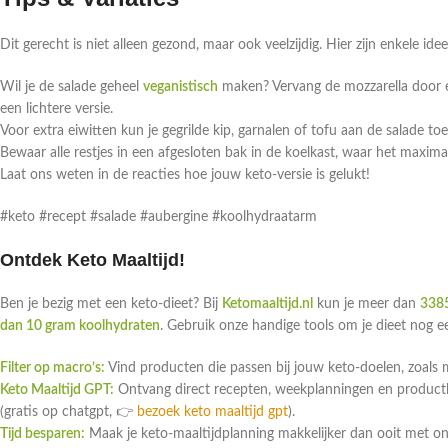
Dit gerecht is niet alleen gezond, maar ook veelzijdig. Hier zijn enkele id
Wil je de salade geheel
veganistisch
maken? Vervang de mozzarella door ee
een lichtere versie.
Voor extra eiwitten kun je gegrilde kip, garnalen of tofu aan de salade to
Bewaar alle restjes in een afgesloten bak in de koelkast, waar het maximaa
Laat ons weten in de reacties hoe jouw keto-versie is gelukt!
#keto #recept #salade #aubergine #koolhydraatarm
Ontdek Keto Maaltijd!
Ben je bezig met een keto-dieet? Bij
Ketomaaltijd.nl
kun je meer dan
3385
dan 10 gram koolhydraten
. Gebruik onze handige tools om je dieet nog 
Filter op macro’s:
Vind producten die passen bij jouw keto-doelen, zoals 
Keto Maaltijd GPT:
Ontvang direct recepten, weekplanningen en productlin
(gratis op chatgpt, 👉
bezoek keto maaltijd gpt
).
Tijd besparen:
Maak je keto-maaltijdplanning makkelijker dan ooit met o