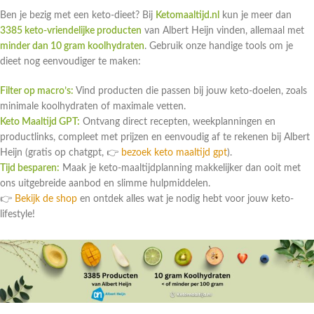
Ben je bezig met een keto-dieet? Bij
Ketomaaltijd.nl
kun je meer dan
3385 keto-vriendelijke producten
van Albert Heijn vinden, allemaal met
minder dan 10 gram koolhydraten
. Gebruik onze handige tools om je
dieet nog eenvoudiger te maken:
Filter op macro’s:
Vind producten die passen bij jouw keto-doelen, zoals
minimale koolhydraten of maximale vetten.
Keto Maaltijd GPT:
Ontvang direct recepten, weekplanningen en
productlinks, compleet met prijzen en eenvoudig af te rekenen bij Albert
Heijn (gratis op chatgpt, 👉
bezoek keto maaltijd gpt
).
Tijd besparen:
Maak je keto-maaltijdplanning makkelijker dan ooit met
ons uitgebreide aanbod en slimme hulpmiddelen.
👉
Bekijk de shop
en ontdek alles wat je nodig hebt voor jouw keto-
lifestyle!