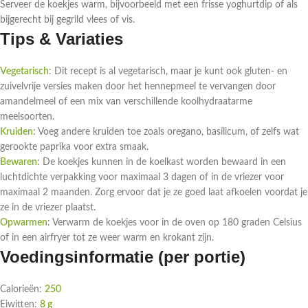
Serveer de koekjes warm, bijvoorbeeld met een frisse yoghurtdip of als
bijgerecht bij gegrild vlees of vis.
Tips & Variaties
Vegetarisch
: Dit recept is al vegetarisch, maar je kunt ook gluten- en
zuivelvrije versies maken door het hennepmeel te vervangen door
amandelmeel of een mix van verschillende koolhydraatarme
meelsoorten.
Kruiden
: Voeg andere kruiden toe zoals oregano, basilicum, of zelfs wat
gerookte paprika voor extra smaak.
Bewaren
: De koekjes kunnen in de koelkast worden bewaard in een
luchtdichte verpakking voor maximaal 3 dagen of in de vriezer voor
maximaal 2 maanden. Zorg ervoor dat je ze goed laat afkoelen voordat je
ze in de vriezer plaatst.
Opwarmen
: Verwarm de koekjes voor in de oven op 180 graden Celsius
of in een airfryer tot ze weer warm en krokant zijn.
Voedingsinformatie (per portie)
Calorieën:
250
Eiwitten:
8 g