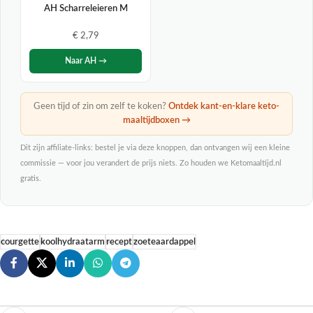
AH Scharreleieren M
€ 2,79
Naar AH →
Geen tijd of zin om zelf te koken?
Ontdek kant-en-klare keto-
maaltijdboxen →
Dit zijn affiliate-links: bestel je via deze knoppen, dan ontvangen wij een kleine
commissie — voor jou verandert de prijs niets. Zo houden we Ketomaaltijd.nl
gratis.
courgette
koolhydraatarm
recept
zoeteaardappel