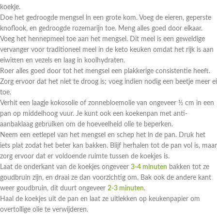
koekje.
Doe het gedroogde mengsel in een grote kom. Voeg de eieren, geperste
knoflook, en gedroogde rozemarijn toe. Meng alles goed door elkaar.
Voeg het hennepmeel toe aan het mengsel. Dit meel is een geweldige
vervanger voor traditioneel meel in de keto keuken omdat het rijk is aan
eiwitten en vezels en laag in koolhydraten.
Roer alles goed door tot het mengsel een plakkerige consistentie heeft.
Zorg ervoor dat het niet te droog is; voeg indien nodig een beetje meer ei
toe.
Verhit een laagje kokosolie of zonnebloemolie van ongeveer ½ cm in een
pan op middelhoog vuur. Je kunt ook een koekenpan met anti-
aanbaklaag gebruiken om de hoeveelheid olie te beperken.
Neem een eetlepel van het mengsel en schep het in de pan. Druk het
iets plat zodat het beter kan bakken. Blijf herhalen tot de pan vol is, maar
zorg ervoor dat er voldoende ruimte tussen de koekjes is.
Laat de onderkant van de koekjes ongeveer
3-4 minuten
bakken tot ze
goudbruin zijn, en draai ze dan voorzichtig om. Bak ook de andere kant
weer goudbruin, dit duurt ongeveer
2-3 minuten
.
Haal de koekjes uit de pan en laat ze uitlekken op keukenpapier om
overtollige olie te verwijderen.