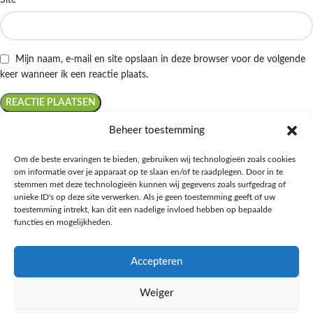
Site
Mijn naam, e-mail en site opslaan in deze browser voor de volgende
keer wanneer ik een reactie plaats.
Beheer toestemming
Om de beste ervaringen te bieden, gebruiken wij technologieën zoals cookies
om informatie over je apparaat op te slaan en/of te raadplegen. Door in te
Ontdek de beste keto-vriendelijke keuzes van Albert Heijn, verrijk je
stemmen met deze technologieën kunnen wij gegevens zoals surfgedrag of
kennis met onze diepgaande blogs over het keto-dieet, en deel jouw
unieke ID's op deze site verwerken. Als je geen toestemming geeft of uw
favoriete keto recepten in onze bruisende online gemeenschap!
toestemming intrekt, kan dit een nadelige invloed hebben op bepaalde
functies en mogelijkheden.
RECENT BLOG BERICHTEN
Accepteren
HANDIGE LINKS
Weiger
MEER INFORMATIE