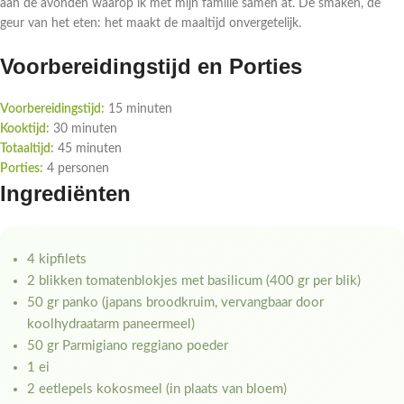
aan de avonden waarop ik met mijn familie samen at. De smaken, de
geur van het eten: het maakt de maaltijd onvergetelijk.
Voorbereidingstijd en Porties
Voorbereidingstijd:
15 minuten
Kooktijd:
30 minuten
Totaaltijd:
45 minuten
Porties:
4 personen
Ingrediënten
4 kipfilets
2 blikken tomatenblokjes met basilicum (400 gr per blik)
50 gr panko (japans broodkruim, vervangbaar door
koolhydraatarm paneermeel)
50 gr Parmigiano reggiano poeder
1 ei
2 eetlepels kokosmeel (in plaats van bloem)