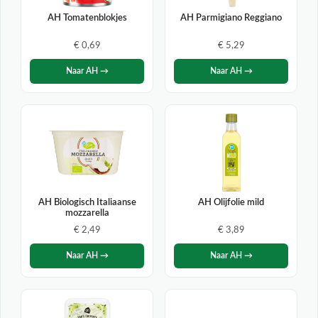
AH Tomatenblokjes
AH Parmigiano Reggiano
€ 0,69
€ 5,29
Naar AH →
Naar AH →
AH Biologisch Italiaanse
AH Olijfolie mild
mozzarella
€ 2,49
€ 3,89
Naar AH →
Naar AH →