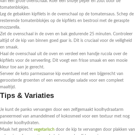
van een grote ovenschaal. Roer een snufje peper en zout door de
tomatenblokjes.
Leg de gebakken kipfilets in de ovenschaal op de tomatensaus. Schep de
resterende tomatenblokjes op de kipfilets en bestrooi met de geraspte
mozzarella.
Zet de ovenschaal in de oven en bak gedurende 25 minuten. Controleer
altijd of de kip van binnen goed gaar is. Dit is cruciaal voor de veiligheid
en smaak.
Haal de ovenschaal uit de oven en verdeel een handje rucola over de
kipfilets voor de serveerling. Dit voegt een frisse smaak en een mooie
kleur toe aan je gerecht.
Serveer de keto parmezaanse kip eventueel met een bijgerecht van
geroosterde groenten of een eenvoudige salade voor een compleet
maaltijd.
Tips & Variaties
Je kunt de panko vervangen door een zelfgemaakt koolhydraatarm
paneermeel van amandelmeel of kokosmeel voor een textuur met nog
minder koolhydraten.
Maak het gerecht
vegetarisch
door de kip te vervangen door plakken van