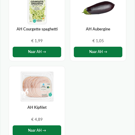
AH Courgette spaghetti
AH Aubergine
€ 1,99
€ 1,05
Naar AH →
Naar AH →
AH Kipfilet
€ 4,89
Naar AH →