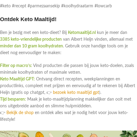
#keto #recept #parmezaansekip #koolhydraatarm #lowcarb
Ontdek Keto Maaltijd!
Ben je bezig met een keto-dieet? Bij
Ketomaaltijd.nl
kun je meer dan
3385 keto-vriendelijke producten
van Albert Heijn vinden, allemaal met
minder dan 10 gram koolhydraten
. Gebruik onze handige tools om je
dieet nog eenvoudiger te maken:
Filter op macro’s:
Vind producten die passen bij jouw keto-doelen, zoals
minimale koolhydraten of maximale vetten.
Keto Maaltijd GPT:
Ontvang direct recepten, weekplanningen en
productlinks, compleet met prijzen en eenvoudig af te rekenen bij Albert
Heijn (gratis op chatgpt, 👉
bezoek keto maaltijd gpt
).
Tijd besparen:
Maak je keto-maaltijdplanning makkelijker dan ooit met
ons uitgebreide aanbod en slimme hulpmiddelen.
👉
Bekijk de shop
en ontdek alles wat je nodig hebt voor jouw keto-
lifestyle!