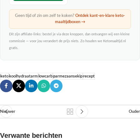
Geen tijd of zin om zelf te koken?
Ontdek kant-en-klare keto-
maaltijdboxen →
Dit zijn affiliate-links: bestel je via deze knoppen, dan ontvangen wij een kleine
commissie — voor jou verandert de prijs niets. Zo houden we Ketomaaltijd.nl
gratis.
keto
koolhydraatarm
lowcarb
parmezaansekip
recept
Nieuwer
Ouder
Verwante berichten