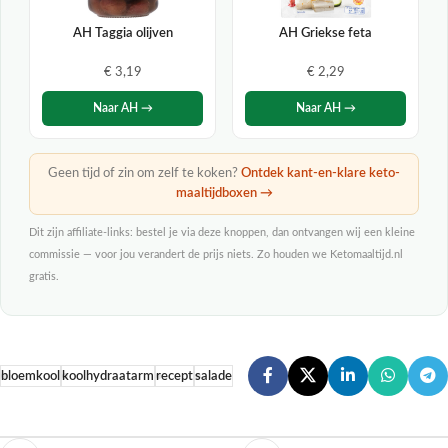
AH Taggia olijven
AH Griekse feta
€ 3,19
€ 2,29
Naar AH →
Naar AH →
Geen tijd of zin om zelf te koken?
Ontdek kant-en-klare keto-
maaltijdboxen →
Dit zijn affiliate-links: bestel je via deze knoppen, dan ontvangen wij een kleine
commissie — voor jou verandert de prijs niets. Zo houden we Ketomaaltijd.nl
gratis.
bloemkool
koolhydraatarm
recept
salade