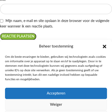
Mijn naam, e-mail en site opslaan in deze browser voor de volgende
keer wanneer ik een reactie plaats.
Beheer toestemming
Om de beste ervaringen te bieden, gebruiken wij technologieën zoals cookies
om informatie over je apparaat op te slaan en/of te raadplegen. Door in te
Ontdek de beste keto-vriendelijke keuzes van Albert Heijn, verrijk je
stemmen met deze technologieën kunnen wij gegevens zoals surfgedrag of
kennis met onze diepgaande blogs over het keto-dieet, en deel jouw
unieke ID's op deze site verwerken. Als je geen toestemming geeft of uw
favoriete keto recepten in onze bruisende online gemeenschap!
toestemming intrekt, kan dit een nadelige invloed hebben op bepaalde
functies en mogelijkheden.
RECENT BLOG BERICHTEN
Accepteren
HANDIGE LINKS
Weiger
MEER INFORMATIE