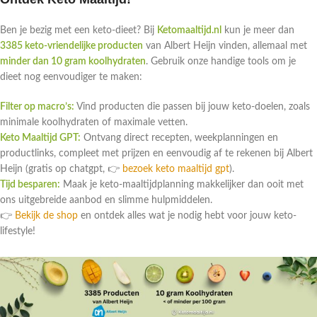
Ben je bezig met een keto-dieet? Bij
Ketomaaltijd.nl
kun je meer dan
3385 keto-vriendelijke producten
van Albert Heijn vinden, allemaal met
minder dan 10 gram koolhydraten
. Gebruik onze handige tools om je
dieet nog eenvoudiger te maken:
Filter op macro’s:
Vind producten die passen bij jouw keto-doelen, zoals
minimale koolhydraten of maximale vetten.
Keto Maaltijd GPT:
Ontvang direct recepten, weekplanningen en
productlinks, compleet met prijzen en eenvoudig af te rekenen bij Albert
Heijn (gratis op chatgpt, 👉
bezoek keto maaltijd gpt
).
Tijd besparen:
Maak je keto-maaltijdplanning makkelijker dan ooit met
ons uitgebreide aanbod en slimme hulpmiddelen.
👉
Bekijk de shop
en ontdek alles wat je nodig hebt voor jouw keto-
lifestyle!