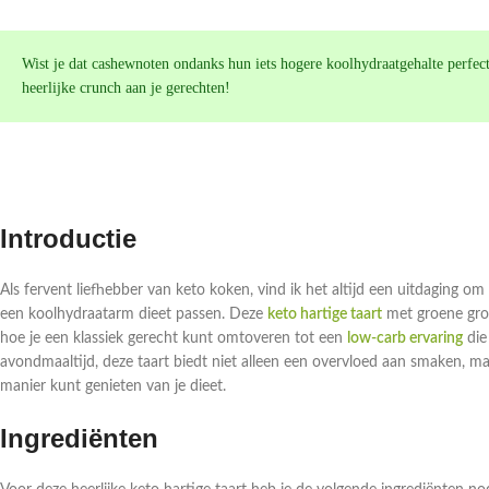
Wist je dat cashewnoten ondanks hun iets hogere koolhydraatgehalte perfect
heerlijke crunch aan je gerechten!
Introductie
Als fervent liefhebber van keto koken, vind ik het altijd een uitdaging om
een koolhydraatarm dieet passen. Deze
keto hartige taart
met groene groe
hoe je een klassiek gerecht kunt omtoveren tot een
low-carb ervaring
die
avondmaaltijd, deze taart biedt niet alleen een overvloed aan smaken, m
manier kunt genieten van je dieet.
Ingrediënten