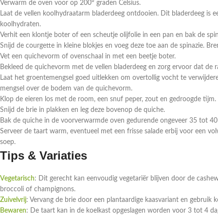
Verwarm de oven voor op 200° graden Celsius.
Laat de vellen koolhydraatarm bladerdeeg ontdooien. Dit bladerdeeg is ee
koolhydraten.
Verhit een klontje boter of een scheutje olijfolie in een pan en bak de spi
Snijd de courgette in kleine blokjes en voeg deze toe aan de spinazie. 
Vet een quichevorm of ovenschaal in met een beetje boter.
Bekleed de quichevorm met de vellen bladerdeeg en zorg ervoor dat de r
Laat het groentemengsel goed uitlekken om overtollig vocht te verwijde
mengsel over de bodem van de quichevorm.
Klop de eieren los met de room, een snuf peper, zout en gedroogde tijm. G
Snijd de brie in plakken en leg deze bovenop de quiche.
Bak de quiche in de voorverwarmde oven gedurende ongeveer 35 tot 40 m
Serveer de taart warm, eventueel met een frisse salade erbij voor een volwa
soep.
Tips & Variaties
Vegetarisch
: Dit gerecht kan eenvoudig vegetariër blijven door de cash
broccoli of champignons.
Zuivelvrij
: Vervang de brie door een plantaardige kaasvariant en gebruik 
Bewaren
: De taart kan in de koelkast opgeslagen worden voor 3 tot 4 dag