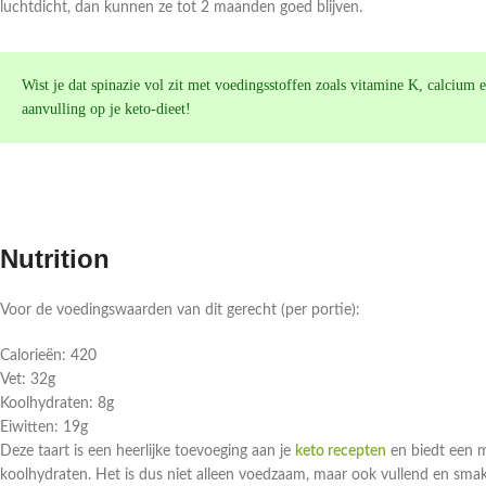
luchtdicht, dan kunnen ze tot 2 maanden goed blijven.
Wist je dat spinazie vol zit met voedingsstoffen zoals vitamine K, calcium
aanvulling op je keto-dieet!
Nutrition
Voor de voedingswaarden van dit gerecht (per portie):
Calorieën: 420
Vet: 32g
Koolhydraten: 8g
Eiwitten: 19g
Deze taart is een heerlijke toevoeging aan je
keto recepten
en biedt een m
koolhydraten. Het is dus niet alleen voedzaam, maar ook vullend en smake