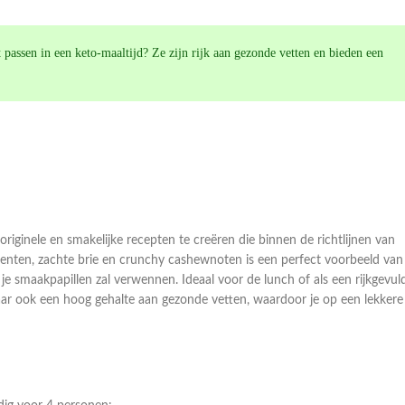
 passen in een keto-maaltijd? Ze zijn rijk aan gezonde vetten en bieden een
 originele en smakelijke recepten te creëren die binnen de richtlijnen van
nten, zachte brie en crunchy cashewnoten is een perfect voorbeeld van
 je smaakpapillen zal verwennen. Ideaal voor de lunch of als een rijkgevul
aar ook een hoog gehalte aan gezonde vetten, waardoor je op een lekkere