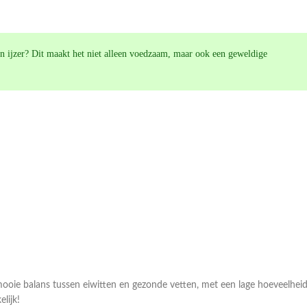
 en ijzer? Dit maakt het niet alleen voedzaam, maar ook een geweldige
ooie balans tussen eiwitten en gezonde vetten, met een lage hoeveelhei
lijk!