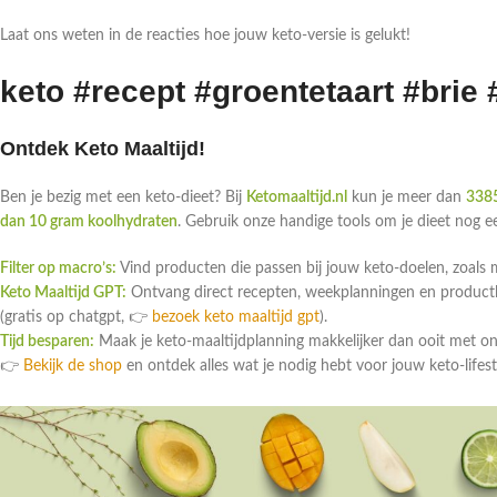
Laat ons weten in de reacties hoe jouw keto-versie is gelukt!
keto #recept #groentetaart #brie
Ontdek Keto Maaltijd!
Ben je bezig met een keto-dieet? Bij
Ketomaaltijd.nl
kun je meer dan
3385
dan 10 gram koolhydraten
. Gebruik onze handige tools om je dieet nog 
Filter op macro’s:
Vind producten die passen bij jouw keto-doelen, zoals 
Keto Maaltijd GPT:
Ontvang direct recepten, weekplanningen en productlin
(gratis op chatgpt, 👉
bezoek keto maaltijd gpt
).
Tijd besparen:
Maak je keto-maaltijdplanning makkelijker dan ooit met o
👉
Bekijk de shop
en ontdek alles wat je nodig hebt voor jouw keto-lifest