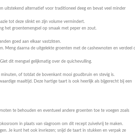
n uitstekend alternatief voor traditioneel deeg en bevat veel minder
nazie tot deze slinkt en zijn volume vermindert.
Breng het groentemengsel op smaak met peper en zout.
anden goed aan elkaar vastzitten.
ren. Meng daarna de uitgelekte groenten met de cashewnoten en verdeel d
iet dit mengsel gelijkmatig over de quichevulling.
inuten, of totdat de bovenkant mooi goudbruin en stevig is.
ardige maaltijd. Deze hartige taart is ook heerlijk als bijgerecht bij een
ewnoten te behouden en eventueel andere groenten toe te voegen zoals
kokosroom in plaats van slagroom om dit recept zuivelvrij te maken.
en. Je kunt het ook invriezen; snijd de taart in stukken en verpak ze