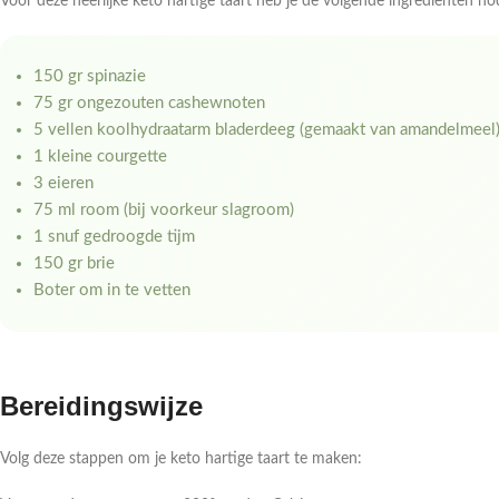
Voor deze heerlijke keto hartige taart heb je de volgende ingrediënten n
150 gr spinazie
75 gr ongezouten cashewnoten
5 vellen koolhydraatarm bladerdeeg (gemaakt van amandelmeel
1 kleine courgette
3 eieren
75 ml room (bij voorkeur slagroom)
1 snuf gedroogde tijm
150 gr brie
Boter om in te vetten
Bereidingswijze
Volg deze stappen om je keto hartige taart te maken: