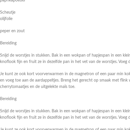
paprikapoeder
Scheutje
olijfolie
peper en zout
Bereiding
Snijd de worstjes in stukken. Bak in een wokpan of hapjespan in een klein 
knoflook fijn en fruit ze in dezelfde pan in het vet van de worstjes. Vo
Je kunt ze ook kort voorverwarmen in de magnetron of een paar min koken 
en voeg toe aan de aardappeltjes. Breng het gerecht op smaak met flink 
cherrytomaatjes en de uitgelekte maïs toe.
Bereiding
Snijd de worstjes in stukken. Bak in een wokpan of hapjespan in een klein 
knoflook fijn en fruit ze in dezelfde pan in het vet van de worstjes. Vo
Je kunt ze ook kort voorverwarmen in de magnetron of een paar min koken 