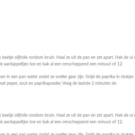
beetje olijfolie rondom bruin. Haal ze uit de pan en zet apart. Hak de ui 
eg de aardappeltjes toe en bak al een omscheppend een minuut of 12.
in een pan water zodat ze sneller gaar zijn. Snijd de paprika in stukjes
wat peper, zout en paprikapoeder. Voeg de laatste 2 minuten de
beetje olijfolie rondom bruin. Haal ze uit de pan en zet apart. Hak de ui 
eg de aardappeltjes toe en bak al een omscheppend een minuut of 12.
in een pan water zodat ze sneller gaar zijn. Snijd de paprika in stukjes