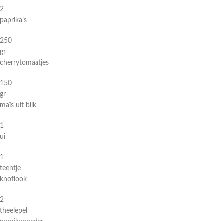
2
paprika’s
250
gr
cherrytomaatjes
150
gr
maïs uit blik
1
ui
1
teentje
knoflook
2
theelepel