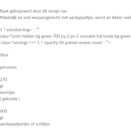
Raak geïnspireerd door dit recept van
Makkelijk en snel eenpansgerecht met aardappeltjes, worst en lekker vee
1 ? extraServings– : ””
class=”print-hidden bg-green-700 py-2 px-2 rounded-full hover:bg-green
:class=”servings === 1 ? ‘opacity-50 pointer-events-none’ : ””>
Voor
personen
270
gr
worstjes
( gekruide )
600
gr
aardappelpartjes of schijfjes