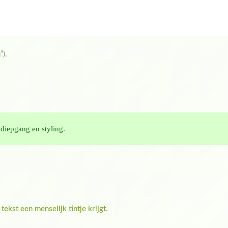
”).
 diepgang en styling.
ekst een menselijk tintje krijgt.