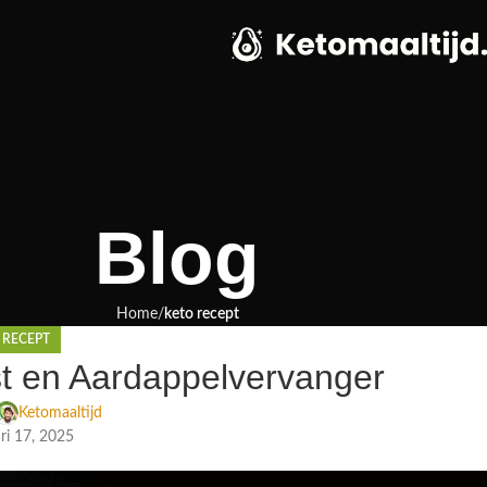
Blog
Home
keto recept
 RECEPT
t en Aardappelvervanger
Ketomaaltijd
ri 17, 2025