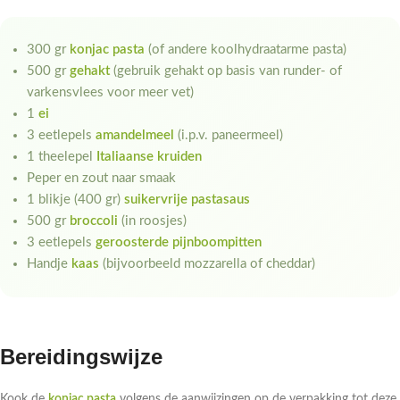
300 gr
konjac pasta
(of andere koolhydraatarme pasta)
500 gr
gehakt
(gebruik gehakt op basis van runder- of
varkensvlees voor meer vet)
1
ei
3 eetlepels
amandelmeel
(i.p.v. paneermeel)
1 theelepel
Italiaanse kruiden
Peper en zout naar smaak
1 blikje (400 gr)
suikervrije pastasaus
500 gr
broccoli
(in roosjes)
3 eetlepels
geroosterde pijnboompitten
Handje
kaas
(bijvoorbeeld mozzarella of cheddar)
Bereidingswijze
Kook de
konjac pasta
volgens de aanwijzingen op de verpakking tot deze