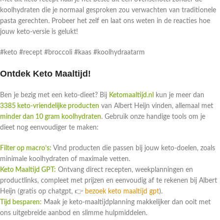
koolhydraten die je normaal gesproken zou verwachten van traditionele
pasta gerechten. Probeer het zelf en laat ons weten in de reacties hoe
jouw keto-versie is gelukt!
#keto #recept #broccoli #kaas #koolhydraatarm
Ontdek Keto Maaltijd!
Ben je bezig met een keto-dieet? Bij
Ketomaaltijd.nl
kun je meer dan
3385 keto-vriendelijke producten
van Albert Heijn vinden, allemaal met
minder dan 10 gram koolhydraten
. Gebruik onze handige tools om je
dieet nog eenvoudiger te maken:
Filter op macro’s:
Vind producten die passen bij jouw keto-doelen, zoals
minimale koolhydraten of maximale vetten.
Keto Maaltijd GPT:
Ontvang direct recepten, weekplanningen en
productlinks, compleet met prijzen en eenvoudig af te rekenen bij Albert
Heijn (gratis op chatgpt, 👉
bezoek keto maaltijd gpt
).
Tijd besparen:
Maak je keto-maaltijdplanning makkelijker dan ooit met
ons uitgebreide aanbod en slimme hulpmiddelen.