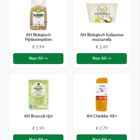
AH Biologisch
AH Biologisch Italiaanse
Pijnboompitten
mozzarella
€ 5,99
€ 2,49
Naar AH →
Naar AH →
AH Broccoli rijst
AH Cheddar 48+
€ 1,99
€ 2,79
Naar AH →
Naar AH →