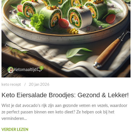
0
Ketomaaltijd
keto recept
20 jan 2026
Keto Eiersalade Broodjes: Gezond & Lekker!
Wist je dat avocado's rijk zijn aan gezonde vetten en vezels, waardoor
ze perfect passen binnen een keto dieet? Ze helpen ook bij het
verminderen...
VERDER LEZEN