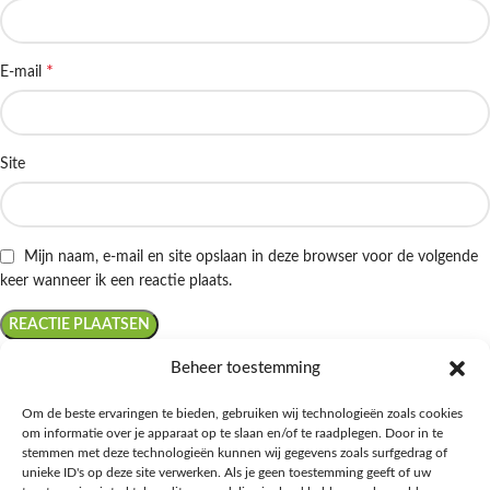
*
E-mail
Site
Mijn naam, e-mail en site opslaan in deze browser voor de volgende
keer wanneer ik een reactie plaats.
Beheer toestemming
Om de beste ervaringen te bieden, gebruiken wij technologieën zoals cookies
om informatie over je apparaat op te slaan en/of te raadplegen. Door in te
Ontdek de beste keto-vriendelijke keuzes van Albert Heijn, verrijk je
stemmen met deze technologieën kunnen wij gegevens zoals surfgedrag of
kennis met onze diepgaande blogs over het keto-dieet, en deel jouw
unieke ID's op deze site verwerken. Als je geen toestemming geeft of uw
favoriete keto recepten in onze bruisende online gemeenschap!