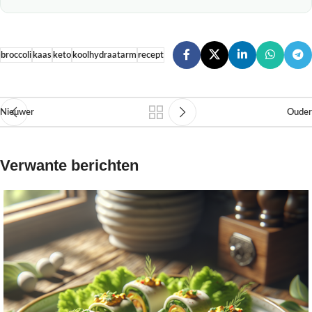
broccoli
kaas
keto
koolhydraatarm
recept
Nieuwer
Ouder
Verwante berichten