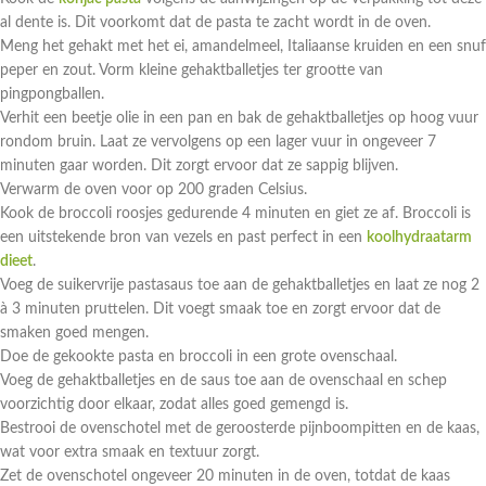
al dente is. Dit voorkomt dat de pasta te zacht wordt in de oven.
Meng het gehakt met het ei, amandelmeel, Italiaanse kruiden en een snuf
peper en zout. Vorm kleine gehaktballetjes ter grootte van
pingpongballen.
Verhit een beetje olie in een pan en bak de gehaktballetjes op hoog vuur
rondom bruin. Laat ze vervolgens op een lager vuur in ongeveer 7
minuten gaar worden. Dit zorgt ervoor dat ze sappig blijven.
Verwarm de oven voor op 200 graden Celsius.
Kook de broccoli roosjes gedurende 4 minuten en giet ze af. Broccoli is
een uitstekende bron van vezels en past perfect in een
koolhydraatarm
dieet
.
Voeg de suikervrije pastasaus toe aan de gehaktballetjes en laat ze nog 2
à 3 minuten pruttelen. Dit voegt smaak toe en zorgt ervoor dat de
smaken goed mengen.
Doe de gekookte pasta en broccoli in een grote ovenschaal.
Voeg de gehaktballetjes en de saus toe aan de ovenschaal en schep
voorzichtig door elkaar, zodat alles goed gemengd is.
Bestrooi de ovenschotel met de geroosterde pijnboompitten en de kaas,
wat voor extra smaak en textuur zorgt.
Zet de ovenschotel ongeveer 20 minuten in de oven, totdat de kaas