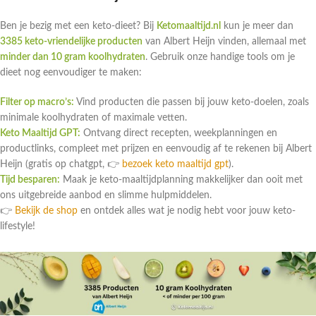
Ben je bezig met een keto-dieet? Bij
Ketomaaltijd.nl
kun je meer dan
3385 keto-vriendelijke producten
van Albert Heijn vinden, allemaal met
minder dan 10 gram koolhydraten
. Gebruik onze handige tools om je
dieet nog eenvoudiger te maken:
Filter op macro’s:
Vind producten die passen bij jouw keto-doelen, zoals
minimale koolhydraten of maximale vetten.
Keto Maaltijd GPT:
Ontvang direct recepten, weekplanningen en
productlinks, compleet met prijzen en eenvoudig af te rekenen bij Albert
Heijn (gratis op chatgpt, 👉
bezoek keto maaltijd gpt
).
Tijd besparen:
Maak je keto-maaltijdplanning makkelijker dan ooit met
ons uitgebreide aanbod en slimme hulpmiddelen.
👉
Bekijk de shop
en ontdek alles wat je nodig hebt voor jouw keto-
lifestyle!