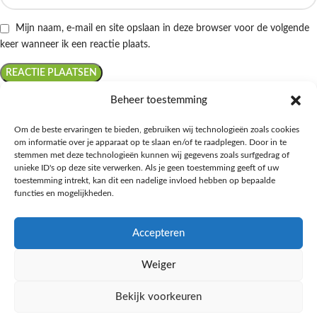
Mijn naam, e-mail en site opslaan in deze browser voor de volgende
keer wanneer ik een reactie plaats.
Beheer toestemming
Om de beste ervaringen te bieden, gebruiken wij technologieën zoals cookies
om informatie over je apparaat op te slaan en/of te raadplegen. Door in te
Ontdek de beste keto-vriendelijke keuzes van Albert Heijn, verrijk je
stemmen met deze technologieën kunnen wij gegevens zoals surfgedrag of
kennis met onze diepgaande blogs over het keto-dieet, en deel jouw
unieke ID's op deze site verwerken. Als je geen toestemming geeft of uw
favoriete keto recepten in onze bruisende online gemeenschap!
toestemming intrekt, kan dit een nadelige invloed hebben op bepaalde
functies en mogelijkheden.
RECENT BLOG BERICHTEN
Accepteren
HANDIGE LINKS
Weiger
MEER INFORMATIE
Bekijk voorkeuren
Ketomaaltijd.nl
2025