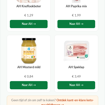
AH Knoflookboter
AH Paprika mix
€ 1,29
€ 1,99
Naar AH →
Naar AH →
AH Mosterd mild
AH Speklap
€ 0,84
€ 3,49
Naar AH →
Naar AH →
Geen tijd of zin om zelf te koken?
Ontdek kant-en-klare keto-