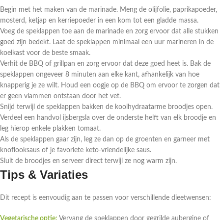
Begin met het maken van de marinade. Meng de olijfolie, paprikapoeder,
mosterd, ketjap en kerriepoeder in een kom tot een gladde massa.
Voeg de speklappen toe aan de marinade en zorg ervoor dat alle stukken
goed zijn bedekt. Laat de speklappen minimaal een uur marineren in de
koelkast voor de beste smaak.
Verhit de BBQ of grillpan en zorg ervoor dat deze goed heet is. Bak de
speklappen ongeveer 8 minuten aan elke kant, afhankelijk van hoe
knapperig je ze wilt. Houd een oogje op de BBQ om ervoor te zorgen dat
er geen vlammen ontstaan door het vet.
Snijd terwijl de speklappen bakken de koolhydraatarme broodjes open.
Verdeel een handvol ijsbergsla over de onderste helft van elk broodje en
leg hierop enkele plakken tomaat.
Als de speklappen gaar zijn, leg ze dan op de groenten en garneer met
knoflooksaus of je favoriete keto-vriendelijke saus.
Sluit de broodjes en serveer direct terwijl ze nog warm zijn.
Tips & Variaties
Dit recept is eenvoudig aan te passen voor verschillende dieetwensen:
Vegetarische optie:
Vervang de speklappen door gegrilde aubergine of