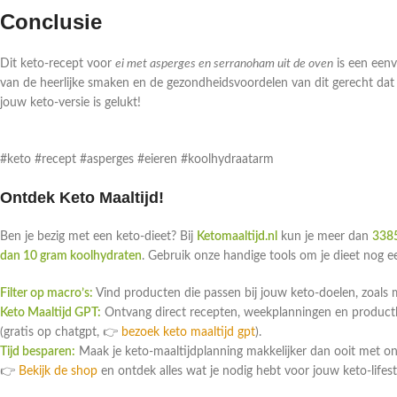
Conclusie
Dit keto-recept voor
ei met asperges en serranoham uit de oven
is een eenv
van de heerlijke smaken en de gezondheidsvoordelen van dit gerecht dat je
jouw keto-versie is gelukt!
#keto #recept #asperges #eieren #koolhydraatarm
Ontdek Keto Maaltijd!
Ben je bezig met een keto-dieet? Bij
Ketomaaltijd.nl
kun je meer dan
3385
dan 10 gram koolhydraten
. Gebruik onze handige tools om je dieet nog 
Filter op macro’s:
Vind producten die passen bij jouw keto-doelen, zoals 
Keto Maaltijd GPT:
Ontvang direct recepten, weekplanningen en productlin
(gratis op chatgpt, 👉
bezoek keto maaltijd gpt
).
Tijd besparen:
Maak je keto-maaltijdplanning makkelijker dan ooit met o
👉
Bekijk de shop
en ontdek alles wat je nodig hebt voor jouw keto-lifest