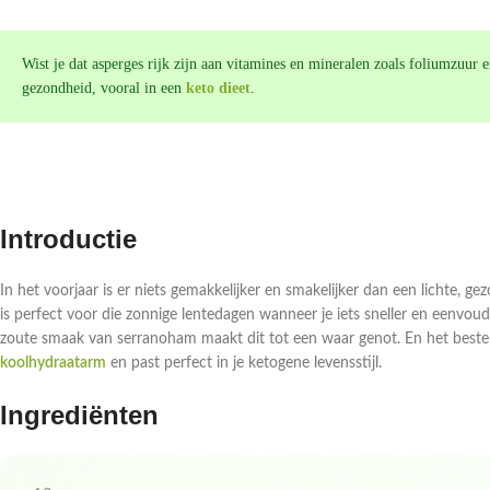
Wist je dat asperges rijk zijn aan vitamines en mineralen zoals foliumzuur 
gezondheid, vooral in een
keto dieet
.
Introductie
In het voorjaar is er niets gemakkelijker en smakelijker dan een lichte, g
is perfect voor die zonnige lentedagen wanneer je iets sneller en eenvou
zoute smaak van serranoham maakt dit tot een waar genot. En het beste va
koolhydraatarm
en past perfect in je ketogene levensstijl.
Ingrediënten