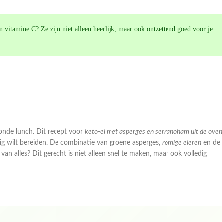
en vitamine C? Ze zijn niet alleen heerlijk, maar ook ontzettend goed voor je
ezonde lunch. Dit recept voor
keto-ei met asperges en serranoham uit de oven
dig wilt bereiden. De combinatie van groene asperges,
romige eieren
en de
n alles? Dit gerecht is niet alleen snel te maken, maar ook volledig