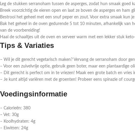
Leg de stukken serranoham tussen de asperges, zodat hun smaak goed k
Breek voorzichtig de eieren open en laat ze boven de asperges en ham gli
Bestrooi het geheel met een snuf peper en zout. Voor extra smaak kun je
Bak het geheel in de oven gedurende 5 tot 10 minuten, afhankelijk van hoe
van de voorbereiding!
Haal de schaaltjes uit de oven en serveer warm met een lekker stuk keto-
Tips & Variaties
– Wil je dit gerecht vegetarisch maken? Vervang de serranoham door ger
– Voor een zuivelvrije optie, gebruik geen boter, maar een plantaardige olie 
– Dit gerecht is perfect om in te vriezen! Maak een grote batch en vries i
– Je kunt altijd variëren met de groenten! Probeer eens spinazie of cour
Voedingsinformatie
– Calorieën: 380
– Vet: 30g
– Koolhydraten: 4g
– Eiwitten: 24g