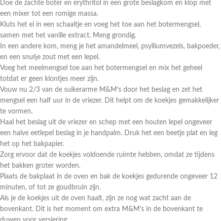
Doe de zachte boter en erythritol in een grote beslagkom en klop met
een mixer tot een romige massa.
Kluts het ei in een schaaltje en voeg het toe aan het botermengsel,
samen met het vanille extract. Meng grondig.
In een andere kom, meng je het amandelmeel, psylliumvezels, bakpoeder,
en een snufje zout met een lepel.
Voeg het meelmengsel toe aan het botermengsel en mix het geheel
totdat er geen klontjes meer zijn.
Vouw nu 2/3 van de suikerarme M&M’s door het beslag en zet het
mengsel een half uur in de vriezer. Dit helpt om de koekjes gemakkelijker
te vormen.
Haal het beslag uit de vriezer en schep met een houten lepel ongeveer
een halve eetlepel beslag in je handpalm. Druk het een beetje plat en leg
het op het bakpapier.
Zorg ervoor dat de koekjes voldoende ruimte hebben, omdat ze tijdens
het bakken groter worden.
Plaats de bakplaat in de oven en bak de koekjes gedurende ongeveer 12
minuten, of tot ze goudbruin zijn.
Als je de koekjes uit de oven haalt, zijn ze nog wat zacht aan de
bovenkant. Dit is het moment om extra M&M’s in de bovenkant te
duwen voor versiering.