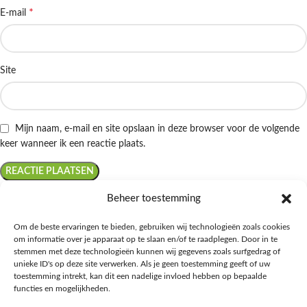
*
E-mail
Site
Mijn naam, e-mail en site opslaan in deze browser voor de volgende
keer wanneer ik een reactie plaats.
Beheer toestemming
Om de beste ervaringen te bieden, gebruiken wij technologieën zoals cookies
om informatie over je apparaat op te slaan en/of te raadplegen. Door in te
Ontdek de beste keto-vriendelijke keuzes van Albert Heijn, verrijk je
stemmen met deze technologieën kunnen wij gegevens zoals surfgedrag of
kennis met onze diepgaande blogs over het keto-dieet, en deel jouw
unieke ID's op deze site verwerken. Als je geen toestemming geeft of uw
favoriete keto recepten in onze bruisende online gemeenschap!
toestemming intrekt, kan dit een nadelige invloed hebben op bepaalde
functies en mogelijkheden.
RECENT BLOG BERICHTEN