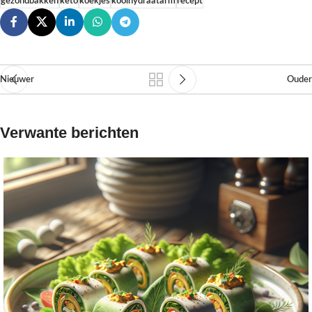
gezondbakken
keto
koekjes
koolhydraatarm
recept
Nieuwer
Ouder
Verwante berichten