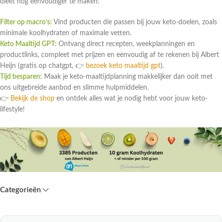
dieet nog eenvoudiger te maken:
Filter op macro’s:
Vind producten die passen bij jouw keto-doelen, zoals
minimale koolhydraten of maximale vetten.
Keto Maaltijd GPT:
Ontvang direct recepten, weekplanningen en
productlinks, compleet met prijzen en eenvoudig af te rekenen bij Albert
Heijn (gratis op chatgpt, 👉
bezoek keto maaltijd gpt
).
Tijd besparen:
Maak je keto-maaltijdplanning makkelijker dan ooit met
ons uitgebreide aanbod en slimme hulpmiddelen.
👉
Bekijk de shop
en ontdek alles wat je nodig hebt voor jouw keto-
lifestyle!
Categorieën