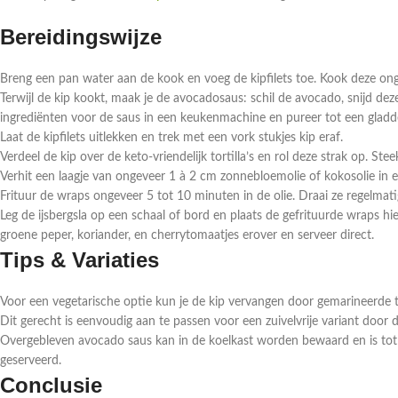
Bereidingswijze
Breng een pan water aan de kook en voeg de kipfilets toe. Kook deze ong
Terwijl de kip kookt, maak je de avocadosaus: schil de avocado, snijd dez
ingrediënten voor de saus in een keukenmachine en pureer tot een gladd
Laat de kipfilets uitlekken en trek met een vork stukjes kip eraf.
Verdeel de kip over de keto-vriendelijk tortilla’s en rol deze strak op. Stee
Verhit een laagje van ongeveer 1 à 2 cm zonnebloemolie of kokosolie in een
Frituur de wraps ongeveer 5 tot 10 minuten in de olie. Draai ze regelmati
Leg de ijsbergsla op een schaal of bord en plaats de gefrituurde wraps hie
groene peper, koriander, en cherrytomaatjes erover en serveer direct.
Tips & Variaties
Voor een vegetarische optie kun je de kip vervangen door gemarineerde
Dit gerecht is eenvoudig aan te passen voor een zuivelvrije variant door
Overgebleven avocado saus kan in de koelkast worden bewaard en is tot 
geserveerd.
Conclusie