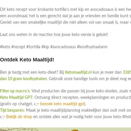
Dit keto recept voor krokante tortilla’s met kip en avocadosaus is een hee
een avondmaal, het is een gerecht dat je aan je vrienden en familie kunt 
Geniet van een smakelijke maaltijd die niet alleen vol van smaak is, maar
Laat ons weten in de reacties hoe jouw keto-versie is gelukt!
#keto #recept #tortilla #kip #avocadosaus #koolhydraatarm
Ontdek Keto Maaltijd!
Ben je bezig met een keto-dieet? Bij
Ketomaaltijd.nl
kun je meer dan
3385
dan 10 gram koolhydraten
. Gebruik onze handige tools om je dieet nog 
Filter op macro’s:
Vind producten die passen bij jouw keto-doelen, zoals 
Keto Maaltijd GPT:
Ontvang direct recepten, weekplanningen en productlin
(gratis op chatgpt, 👉
bezoek keto maaltijd gpt
).
Tijd besparen:
Maak je keto-maaltijdplanning makkelijker dan ooit met o
👉
Bekijk de shop
en ontdek alles wat je nodig hebt voor jouw keto-lifest