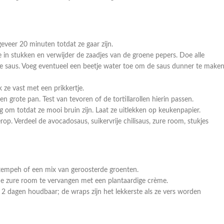
eveer 20 minuten totdat ze gaar zijn.
e in stukken en verwijder de zaadjes van de groene pepers. Doe alle
e saus. Voeg eventueel een beetje water toe om de saus dunner te maken
k ze vast met een prikkertje.
 grote pan. Test van tevoren of de tortillarollen hierin passen.
g om totdat ze mooi bruin zijn. Laat ze uitlekken op keukenpapier.
rop. Verdeel de avocadosaus, suikervrije chilisaus, zure room, stukjes
 tempeh of een mix van geroosterde groenten.
 de zure room te vervangen met een plantaardige crème.
2 dagen houdbaar; de wraps zijn het lekkerste als ze vers worden