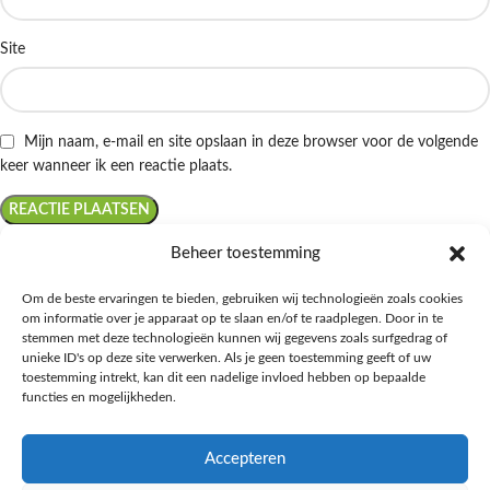
Site
Mijn naam, e-mail en site opslaan in deze browser voor de volgende
keer wanneer ik een reactie plaats.
Beheer toestemming
Om de beste ervaringen te bieden, gebruiken wij technologieën zoals cookies
om informatie over je apparaat op te slaan en/of te raadplegen. Door in te
Ontdek de beste keto-vriendelijke keuzes van Albert Heijn, verrijk je
stemmen met deze technologieën kunnen wij gegevens zoals surfgedrag of
kennis met onze diepgaande blogs over het keto-dieet, en deel jouw
unieke ID's op deze site verwerken. Als je geen toestemming geeft of uw
favoriete keto recepten in onze bruisende online gemeenschap!
toestemming intrekt, kan dit een nadelige invloed hebben op bepaalde
functies en mogelijkheden.
RECENT BLOG BERICHTEN
Accepteren
HANDIGE LINKS