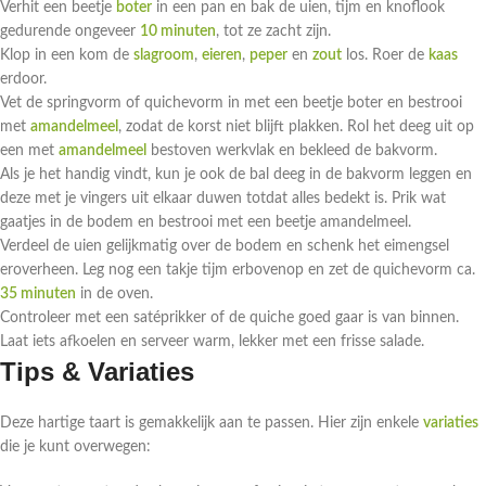
Verhit een beetje
boter
in een pan en bak de uien, tijm en knoflook
gedurende ongeveer
10 minuten
, tot ze zacht zijn.
Klop in een kom de
slagroom
,
eieren
,
peper
en
zout
los. Roer de
kaas
erdoor.
Vet de springvorm of quichevorm in met een beetje boter en bestrooi
met
amandelmeel
, zodat de korst niet blijft plakken. Rol het deeg uit op
een met
amandelmeel
bestoven werkvlak en bekleed de bakvorm.
Als je het handig vindt, kun je ook de bal deeg in de bakvorm leggen en
deze met je vingers uit elkaar duwen totdat alles bedekt is. Prik wat
gaatjes in de bodem en bestrooi met een beetje amandelmeel.
Verdeel de uien gelijkmatig over de bodem en schenk het eimengsel
eroverheen. Leg nog een takje tijm erbovenop en zet de quichevorm ca.
35 minuten
in de oven.
Controleer met een satéprikker of de quiche goed gaar is van binnen.
Laat iets afkoelen en serveer warm, lekker met een frisse salade.
Tips & Variaties
Deze hartige taart is gemakkelijk aan te passen. Hier zijn enkele
variaties
die je kunt overwegen: