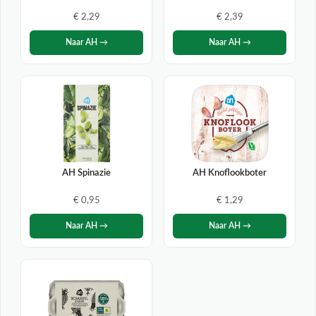
€ 2,29
€ 2,39
Naar AH →
Naar AH →
AH Spinazie
AH Knoflookboter
€ 0,95
€ 1,29
Naar AH →
Naar AH →