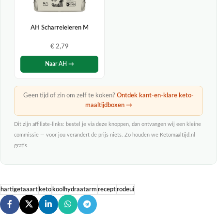
AH Scharreleieren M
€ 2,79
Naar AH →
Geen tijd of zin om zelf te koken?
Ontdek kant-en-klare keto-
maaltijdboxen →
Dit zijn affiliate-links: bestel je via deze knoppen, dan ontvangen wij een kleine
commissie — voor jou verandert de prijs niets. Zo houden we Ketomaaltijd.nl
gratis.
hartigetaaart
keto
koolhydraatarm
recept
rodeui