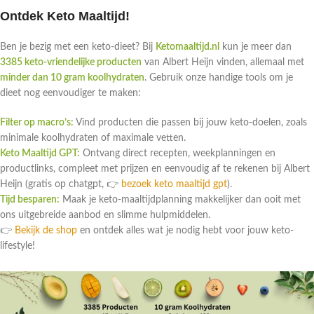
Ontdek Keto Maaltijd!
Ben je bezig met een keto-dieet? Bij
Ketomaaltijd.nl
kun je meer dan
3385 keto-vriendelijke producten
van Albert Heijn vinden, allemaal met
minder dan 10 gram koolhydraten
. Gebruik onze handige tools om je
dieet nog eenvoudiger te maken:
Filter op macro’s:
Vind producten die passen bij jouw keto-doelen, zoals
minimale koolhydraten of maximale vetten.
Keto Maaltijd GPT:
Ontvang direct recepten, weekplanningen en
productlinks, compleet met prijzen en eenvoudig af te rekenen bij Albert
Heijn (gratis op chatgpt, 👉
bezoek keto maaltijd gpt
).
Tijd besparen:
Maak je keto-maaltijdplanning makkelijker dan ooit met
ons uitgebreide aanbod en slimme hulpmiddelen.
👉
Bekijk de shop
en ontdek alles wat je nodig hebt voor jouw keto-
lifestyle!