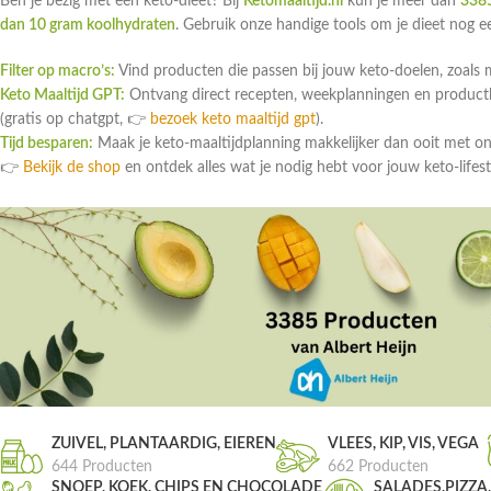
Ben je bezig met een keto-dieet? Bij
Ketomaaltijd.nl
kun je meer dan
3385
dan 10 gram koolhydraten
. Gebruik onze handige tools om je dieet nog 
Filter op macro’s:
Vind producten die passen bij jouw keto-doelen, zoals 
Keto Maaltijd GPT:
Ontvang direct recepten, weekplanningen en productlin
(gratis op chatgpt, 👉
bezoek keto maaltijd gpt
).
Tijd besparen:
Maak je keto-maaltijdplanning makkelijker dan ooit met o
👉
Bekijk de shop
en ontdek alles wat je nodig hebt voor jouw keto-lifest
ZUIVEL, PLANTAARDIG, EIEREN
VLEES, KIP, VIS, VEGA
644 Producten
662 Producten
SNOEP, KOEK, CHIPS EN CHOCOLADE
SALADES,PIZZA