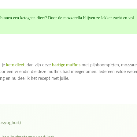
n binnen een ketogeen dieet? Door de mozzarella blijven ze lekker zacht en vol
n je
keto dieet
, dan zijn deze
hartige muffins
met pijnboompitten, mozzarel
 door een vriendin die deze muffins had meegenomen. Iedereen wilde wete
g en nu deel ik het recept met jullie.
kosyoghurt)