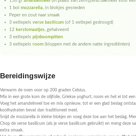
150 gr
amandelmeel
(in plaats van zelfrijzend bakmeel voor e
1 bol
mozzarella
, in blokjes gesneden
Peper en zout naar smaak
3 eetlepels
verse basilicum
(of 1 eetlepel gedroogd)
12
kerstomaatjes
, gehalveerd
3 eetlepels
pijnboompitten
3 eetlepels
room
(kloppen met de andere natte ingrediënten)
Bereidingswijze
Verwarm de oven voor op 200 graden Celsius.
Mix in een grote kom de olijfolie, Griekse yoghurt, room en het ei tot e
Voeg het amandelmeel toe en mix opnieuw, tot er een glad beslag ontsta
koolhydraten bevat dan traditioneel meel.
Snijd de mozzarella in kleine blokjes en voeg deze toe aan het beslag. Me
Chop de verse basilicum (als je verse basilicum gebruikt) en meng deze
extra smaak.