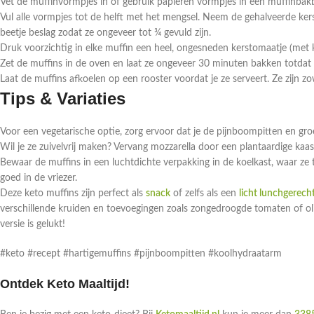
Vet de muffinvormpjes in of gebruik papieren vormpjes in een muffinbakb
Vul alle vormpjes tot de helft met het mengsel. Neem de gehalveerde kers
beetje beslag zodat ze ongeveer tot ¾ gevuld zijn.
Druk voorzichtig in elke muffin een heel, ongesneden kerstomaatje (met 
Zet de muffins in de oven en laat ze ongeveer 30 minuten bakken totdat 
Laat de muffins afkoelen op een rooster voordat je ze serveert. Ze zijn zo
Tips & Variaties
Voor een vegetarische optie, zorg ervoor dat je de pijnboompitten en gr
Wil je ze zuivelvrij maken? Vervang mozzarella door een plantaardige kaas
Bewaar de muffins in een luchtdichte verpakking in de koelkast, waar ze t
goed in de vriezer.
Deze keto muffins zijn perfect als
snack
of zelfs als een
licht lunchgerech
verschillende kruiden en toevoegingen zoals zongedroogde tomaten of oli
versie is gelukt!
#keto #recept #hartigemuffins #pijnboompitten #koolhydraatarm
Ontdek Keto Maaltijd!