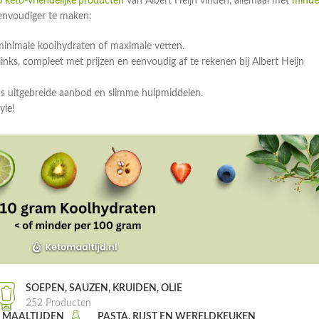
 keto-vriendelijke producten
van Albert Heijn vinden, allemaal met
minde
eenvoudiger te maken:
minimale koolhydraten of maximale vetten.
ks, compleet met prijzen en eenvoudig af te rekenen bij Albert Heijn
ns uitgebreide aanbod en slimme hulpmiddelen.
yle!
SOEPEN, SAUZEN, KRUIDEN, OLIE
252 Producten
, MAALTIJDEN
PASTA, RIJST EN WERELDKEUKEN