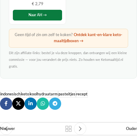
€ 2,79
Naar AH →
Geen tijd of zin om zelf te koken?
Ontdek kant-en-klare keto-
maaltijdboxen →
Dit zijn affiliate-links: bestel je via deze knoppen, dan ontvangen wij een kleine
commissie — voor jou verandert de prijs niets. Zo houden we Ketomaaltijd.nl
gratis.
indonesisch
keto
koolhydraatarm
pasteitjes
recept
Nieuwer
Ouder