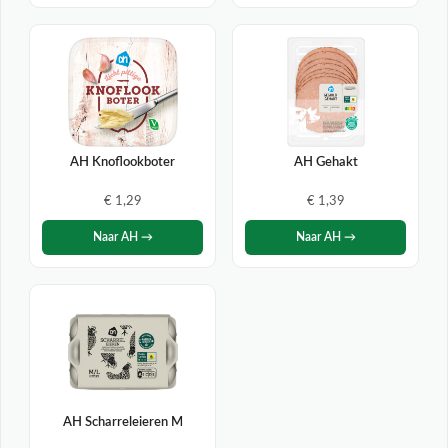
AH Knoflookboter
AH Gehakt
€ 1,29
€ 1,39
Naar AH →
Naar AH →
AH Scharreleieren M