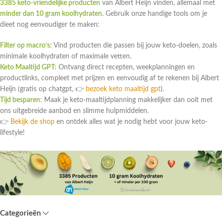
3385 keto-vriendelijke producten
van Albert Heijn vinden, allemaal met
minder dan 10 gram koolhydraten
. Gebruik onze handige tools om je
dieet nog eenvoudiger te maken:
Filter op macro’s:
Vind producten die passen bij jouw keto-doelen, zoals
minimale koolhydraten of maximale vetten.
Keto Maaltijd GPT:
Ontvang direct recepten, weekplanningen en
productlinks, compleet met prijzen en eenvoudig af te rekenen bij Albert
Heijn (gratis op chatgpt, 👉
bezoek keto maaltijd gpt
).
Tijd besparen:
Maak je keto-maaltijdplanning makkelijker dan ooit met
ons uitgebreide aanbod en slimme hulpmiddelen.
👉
Bekijk de shop
en ontdek alles wat je nodig hebt voor jouw keto-
lifestyle!
Categorieën