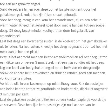
toe aan het gehaktmengsel.
Snijd de selderij fijn en roer deze op het laatste moment door het
gehaktmengsel, zodat het zijn frisse smaak behoudt.
Voor het deeg, meng in een kom het amandelmeel, ei, en een scheut
warm water. Kneed het geheel goed door met je handen tot een soepel
deeg. Dit deeg bevat minder koolhydraten door het gebruik van
amandelmeel.
Laat het deeg een kwartiertje rusten in de koelkast om het gemakkelijker
uit te rollen. Na het rusten, kneed je het deeg nogmaals door tot het niet
meer aan je handen plakt.
Bestuif het aanrecht met een beetje amandelmeel en rol het deeg uit tot
een dikte van ongeveer 3 mm. Steek met een glas rondjes uit het deeg.
Leg een lepel van het gehaktmengsel op de helft van elk deegrondje.
Vouw de andere helft eroverheen en druk de randen goed aan met een
vork om ze te sluiten.
Verhit de olie in een koekenpan op middelhoog vuur. Bak de pasteitjes
aan beide kanten totdat ze goudbruin en krokant zijn, dit duurt ongeveer
3 minuten per kant.
Laat de gebakken pasteitjes uitlekken op een keukenpapiertje voordat je
ze serveert. Deze heerlijke keto pasteitjes zijn nu klaar om van te