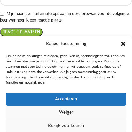
Mijn naam, e-mail en site opslaan in deze browser voor de volgende
keer wanneer ik een reactie plaats.
Beheer toestemming
Om de beste ervaringen te bieden, gebruiken wij technologieën zoals cookies
om informatie over je apparaat op te slaan en/of te raadplegen. Door in te
Ontdek de beste keto-vriendelijke keuzes van Albert Heijn, verrijk je
stemmen met deze technologieën kunnen wij gegevens zoals surfgedrag of
kennis met onze diepgaande blogs over het keto-dieet, en deel jouw
unieke ID's op deze site verwerken. Als je geen toestemming geeft of uw
favoriete keto recepten in onze bruisende online gemeenschap!
toestemming intrekt, kan dit een nadelige invloed hebben op bepaalde
functies en mogelijkheden.
RECENT BLOG BERICHTEN
Accepteren
HANDIGE LINKS
Weiger
MEER INFORMATIE
Bekijk voorkeuren
Ketomaaltijd.nl
2025