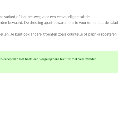
 variant of laat het weg voor een eenvoudigere salade.
orden bewaard. De dressing apart bewaren om te voorkomen dat de sala
tten. Je kunt ook andere groenten zoals courgette of paprika roosteren
eto-recepten? Het heeft een vergelijkbare textuur met veel minder