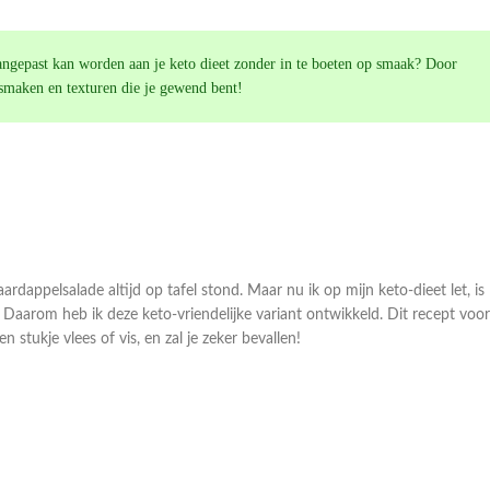
 aangepast kan worden aan je keto dieet zonder in te boeten op smaak? Door
 smaken en texturen die je gewend bent!
appelsalade altijd op tafel stond. Maar nu ik op mijn keto-dieet let, is
Daarom heb ik deze keto-vriendelijke variant ontwikkeld. Dit recept voor
en stukje vlees of vis, en zal je zeker bevallen!