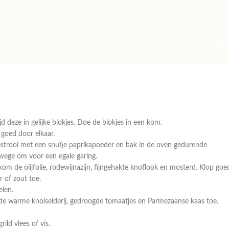
d deze in gelijke blokjes. Doe de blokjes in een kom.
 goed door elkaar.
Bestrooi met een snufje paprikapoeder en bak in de oven gedurende
rwege om voor een egale garing.
 kom de olijfolie, rodewijnazijn, fijngehakte knoflook en mosterd. Klop goe
r of zout toe.
elen.
 de warme knolselderij, gedroogde tomaatjes en Parmezaanse kaas toe.
ild vlees of vis.