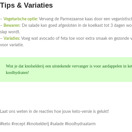
Tips & Variaties
–
Vegetarische optie:
Vervang de Parmezaanse kaas door een veganistische
–
Bewaren:
De salade kan goed afgesloten in de koelkast tot 3 dagen w
slap wordt.
–
Variaties:
Voeg wat avocado of feta toe voor extra smaak en gezonde ve
voor variatie.
Wist je dat knolselderij een uitstekende vervanger is voor aardappelen in k
koolhydraten!
Laat ons weten in de reacties hoe jouw keto-versie is gelukt!
#keto #recept #knolselderij #salade #koolhydraatarm