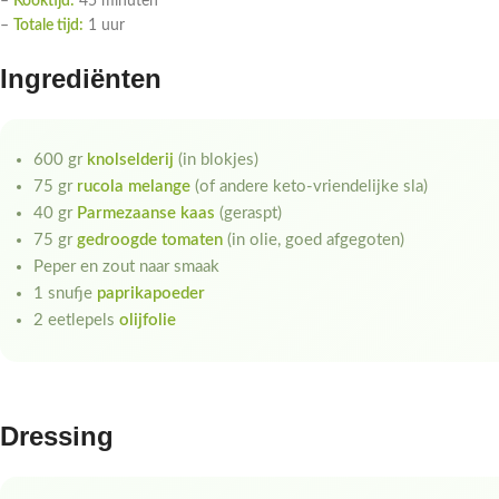
–
Kooktijd:
45 minuten
–
Totale tijd:
1 uur
Ingrediënten
600 gr
knolselderij
(in blokjes)
75 gr
rucola melange
(of andere keto-vriendelijke sla)
40 gr
Parmezaanse kaas
(geraspt)
75 gr
gedroogde tomaten
(in olie, goed afgegoten)
Peper en zout naar smaak
1 snufje
paprikapoeder
2 eetlepels
olijfolie
Dressing