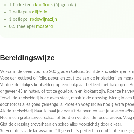
1 flinke teen
knoflook
(fijngehakt)
2 eetlepels
olijfolie
1 eetlepel
rodewijnazijn
0.5 theelepel
mosterd
Bereidingswijze
Verwarm de oven voor op 200 graden Celsius. Schil de knolselderij en snij
Voeg een eetlepel olijfolie, peper, en zout toe aan de knolselderij en meng
Verdeel de blokjes knolselderij op een bakplaat bekleed met bakpapier. 
ongeveer 45 minuten, of tot ze goudbruin en krokant zijn. Roer ze halve
Terwijl de knolselderij in de oven staat, maak je de dressing. Meng in een
door totdat alles goed gemengd is. Proef en voeg indien nodig extra pepe
Als de knolselderij klaar is, haal je deze uit de oven en laat je ze even afko
Neem een grote serveerschaal of bord en verdeel de rucola erover. Voeg
Giet de dressing eroverheen en schep alles voorzichtig door elkaar.
Serveer de salade lauwwarm. Dit gerecht is perfect in combinatie met gegr