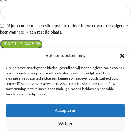
Site
Mijn naam, e-mail en site opslaan in deze browser voor de volgende
keer wanneer ik een reactie plaats.
Beheer toestemming
Om de beste ervaringen te bieden, gebruiken wij technologieën zoals cookies
om informatie over je apparaat op te slaan en/of te raadplegen. Door in te
Ontdek de beste keto-vriendelijke keuzes van Albert Heijn, verrijk je
stemmen met deze technologieën kunnen wij gegevens zoals surfgedrag of
kennis met onze diepgaande blogs over het keto-dieet, en deel jouw
unieke ID's op deze site verwerken. Als je geen toestemming geeft of uw
favoriete keto recepten in onze bruisende online gemeenschap!
toestemming intrekt, kan dit een nadelige invloed hebben op bepaalde
functies en mogelijkheden.
RECENT BLOG BERICHTEN
Accepteren
HANDIGE LINKS
Weiger
MEER INFORMATIE