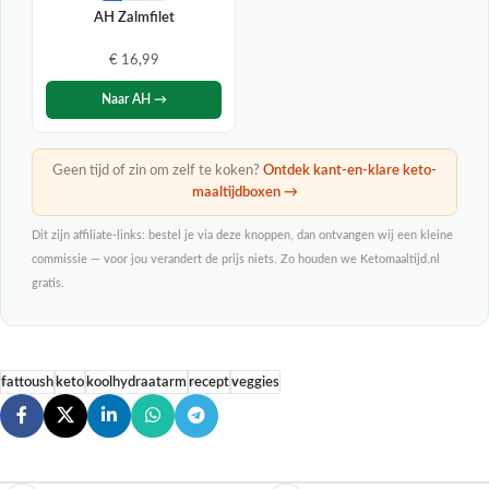
AH Zalmfilet
€ 16,99
Naar AH →
Geen tijd of zin om zelf te koken?
Ontdek kant-en-klare keto-
maaltijdboxen →
Dit zijn affiliate-links: bestel je via deze knoppen, dan ontvangen wij een kleine
commissie — voor jou verandert de prijs niets. Zo houden we Ketomaaltijd.nl
gratis.
fattoush
keto
koolhydraatarm
recept
veggies