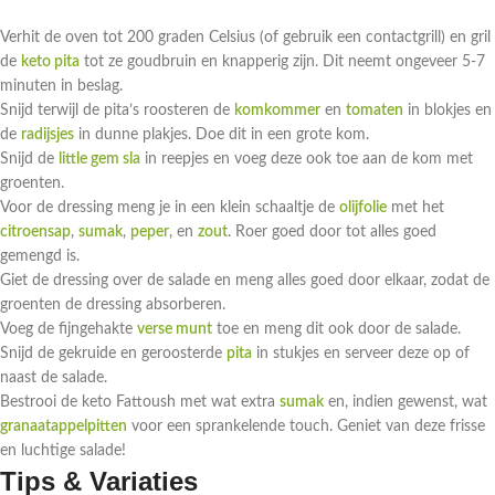
Verhit de oven tot 200 graden Celsius (of gebruik een contactgrill) en gril
de
keto pita
tot ze goudbruin en knapperig zijn. Dit neemt ongeveer 5-7
minuten in beslag.
Snijd terwijl de pita’s roosteren de
komkommer
en
tomaten
in blokjes en
de
radijsjes
in dunne plakjes. Doe dit in een grote kom.
Snijd de
little gem sla
in reepjes en voeg deze ook toe aan de kom met
groenten.
Voor de dressing meng je in een klein schaaltje de
olijfolie
met het
citroensap
,
sumak
,
peper
, en
zout
. Roer goed door tot alles goed
gemengd is.
Giet de dressing over de salade en meng alles goed door elkaar, zodat de
groenten de dressing absorberen.
Voeg de fijngehakte
verse munt
toe en meng dit ook door de salade.
Snijd de gekruide en geroosterde
pita
in stukjes en serveer deze op of
naast de salade.
Bestrooi de keto Fattoush met wat extra
sumak
en, indien gewenst, wat
granaatappelpitten
voor een sprankelende touch. Geniet van deze frisse
en luchtige salade!
Tips & Variaties