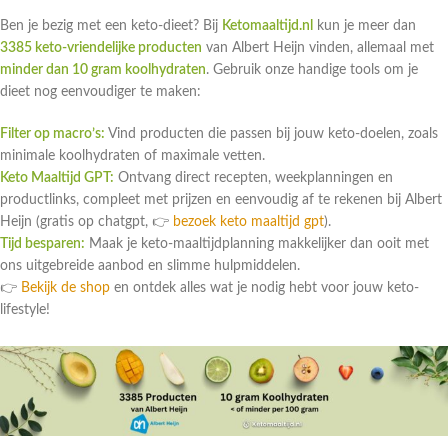
Ben je bezig met een keto-dieet? Bij
Ketomaaltijd.nl
kun je meer dan
3385 keto-vriendelijke producten
van Albert Heijn vinden, allemaal met
minder dan 10 gram koolhydraten
. Gebruik onze handige tools om je
dieet nog eenvoudiger te maken:
Filter op macro’s:
Vind producten die passen bij jouw keto-doelen, zoals
minimale koolhydraten of maximale vetten.
Keto Maaltijd GPT:
Ontvang direct recepten, weekplanningen en
productlinks, compleet met prijzen en eenvoudig af te rekenen bij Albert
Heijn (gratis op chatgpt, 👉
bezoek keto maaltijd gpt
).
Tijd besparen:
Maak je keto-maaltijdplanning makkelijker dan ooit met
ons uitgebreide aanbod en slimme hulpmiddelen.
👉
Bekijk de shop
en ontdek alles wat je nodig hebt voor jouw keto-
lifestyle!