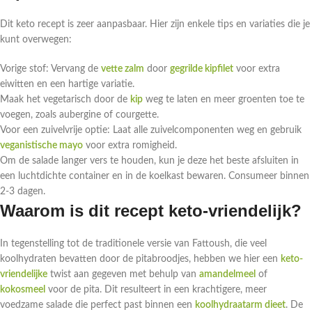
Dit keto recept is zeer aanpasbaar. Hier zijn enkele tips en variaties die je
kunt overwegen:
Vorige stof: Vervang de
vette zalm
door
gegrilde kipfilet
voor extra
eiwitten en een hartige variatie.
Maak het vegetarisch door de
kip
weg te laten en meer groenten toe te
voegen, zoals aubergine of courgette.
Voor een zuivelvrije optie: Laat alle zuivelcomponenten weg en gebruik
veganistische mayo
voor extra romigheid.
Om de salade langer vers te houden, kun je deze het beste afsluiten in
een luchtdichte container en in de koelkast bewaren. Consumeer binnen
2-3 dagen.
Waarom is dit recept keto-vriendelijk?
In tegenstelling tot de traditionele versie van Fattoush, die veel
koolhydraten bevatten door de pitabroodjes, hebben we hier een
keto-
vriendelijke
twist aan gegeven met behulp van
amandelmeel
of
kokosmeel
voor de pita. Dit resulteert in een krachtigere, meer
voedzame salade die perfect past binnen een
koolhydraatarm dieet
. De