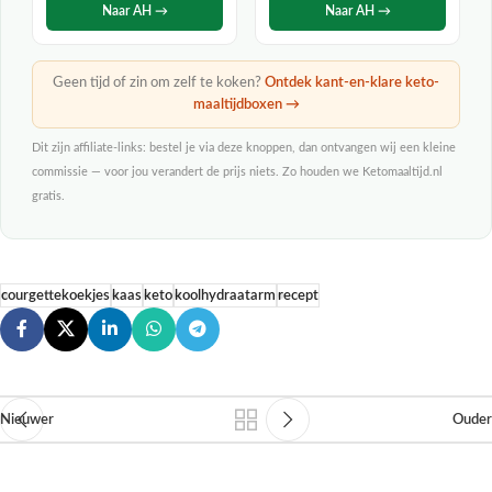
Naar AH →
Naar AH →
Geen tijd of zin om zelf te koken?
Ontdek kant-en-klare keto-
maaltijdboxen →
Dit zijn affiliate-links: bestel je via deze knoppen, dan ontvangen wij een kleine
commissie — voor jou verandert de prijs niets. Zo houden we Ketomaaltijd.nl
gratis.
courgettekoekjes
kaas
keto
koolhydraatarm
recept
Nieuwer
Ouder