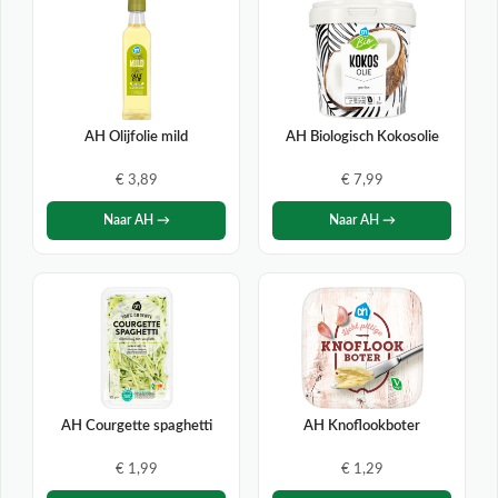
AH Olijfolie mild
AH Biologisch Kokosolie
€ 3,89
€ 7,99
Naar AH →
Naar AH →
AH Courgette spaghetti
AH Knoflookboter
€ 1,99
€ 1,29