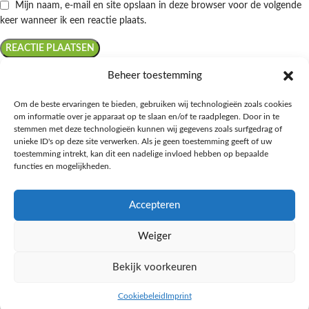
Mijn naam, e-mail en site opslaan in deze browser voor de volgende
keer wanneer ik een reactie plaats.
Beheer toestemming
Om de beste ervaringen te bieden, gebruiken wij technologieën zoals cookies
om informatie over je apparaat op te slaan en/of te raadplegen. Door in te
Ontdek de beste keto-vriendelijke keuzes van Albert Heijn, verrijk je
stemmen met deze technologieën kunnen wij gegevens zoals surfgedrag of
kennis met onze diepgaande blogs over het keto-dieet, en deel jouw
unieke ID's op deze site verwerken. Als je geen toestemming geeft of uw
favoriete keto recepten in onze bruisende online gemeenschap!
toestemming intrekt, kan dit een nadelige invloed hebben op bepaalde
functies en mogelijkheden.
RECENT BLOG BERICHTEN
Accepteren
HANDIGE LINKS
Weiger
MEER INFORMATIE
Bekijk voorkeuren
Ketomaaltijd.nl
2025
Cookiebeleid
Imprint
inkel op
Zijbalk