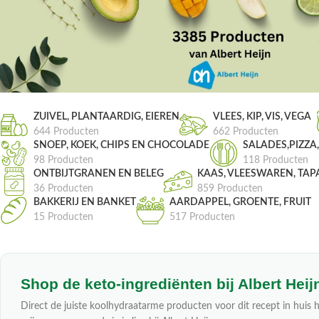
ZUIVEL, PLANTAARDIG, EIEREN
VLEES, KIP, VIS, VEGA
644 Producten
662 Producten
SNOEP, KOEK, CHIPS EN CHOCOLADE
SALADES,PIZZA
98 Producten
118 Producten
ONTBIJTGRANEN EN BELEG
KAAS, VLEESWAREN, TAP
36 Producten
859 Producten
BAKKERIJ EN BANKET
AARDAPPEL, GROENTE, FRUIT
15 Producten
517 Producten
Shop de keto-ingrediënten bij Albert Heij
Direct de juiste koolhydraatarme producten voor dit recept in huis h