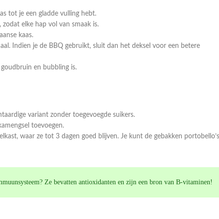
tot je een gladde vulling hebt.
 zodat elke hap vol van smaak is.
aanse kaas.
al. Indien je de BBQ gebruikt, sluit dan het deksel voor een betere
goudbruin en bubbling is.
aardige variant zonder toegevoegde suikers.
rikamengsel toevoegen.
elkast, waar ze tot 3 dagen goed blijven. Je kunt de gebakken portobello’
e immuunsysteem? Ze bevatten antioxidanten en zijn een bron van B-vitaminen!