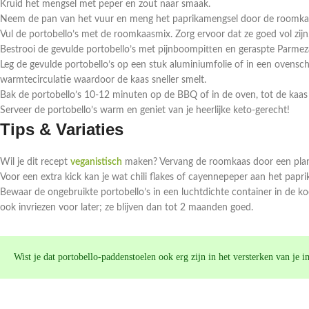
Kruid het mengsel met peper en zout naar smaak.
Neem de pan van het vuur en meng het paprikamengsel door de roomkaas 
Vul de portobello’s met de roomkaasmix. Zorg ervoor dat ze goed vol zijn,
Bestrooi de gevulde portobello’s met pijnboompitten en geraspte Parmez
Leg de gevulde portobello’s op een stuk aluminiumfolie of in een ovenscha
warmtecirculatie waardoor de kaas sneller smelt.
Bak de portobello’s 10-12 minuten op de BBQ of in de oven, tot de kaas 
Serveer de portobello’s warm en geniet van je heerlijke keto-gerecht!
Tips & Variaties
Wil je dit recept
veganistisch
maken? Vervang de roomkaas door een plant
Voor een extra kick kan je wat chili flakes of cayennepeper aan het pap
Bewaar de ongebruikte portobello’s in een luchtdichte container in de ko
ook invriezen voor later; ze blijven dan tot 2 maanden goed.
Wist je dat portobello-paddenstoelen ook erg zijn in het versterken van j