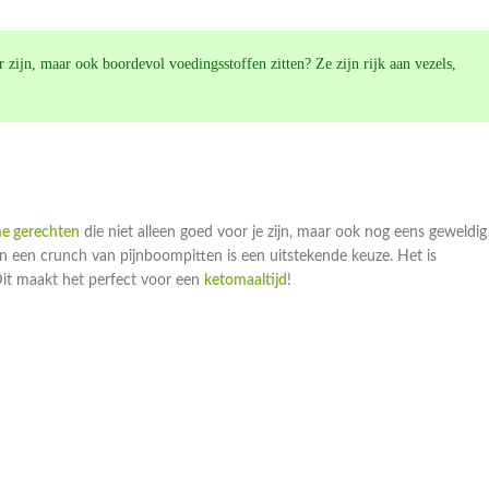
r zijn, maar ook boordevol voedingsstoffen zitten? Ze zijn rijk aan vezels,
e gerechten
die niet alleen goed voor je zijn, maar ook nog eens geweldig
n een crunch van pijnboompitten is een uitstekende keuze. Het is
it maakt het perfect voor een
ketomaaltijd
!