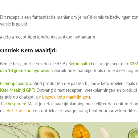
Dit recept is een fantastische manier om je maïskorrels te bedwingen zo
versie is gelukt!
#keto #recept #portobello #kaas #koolhydraatarm
Ontdek Keto Maaltijd!
Ben je bezig met een keto-dieet? Bij
Ketomaaltijd.nl
kun je meer dan
3385
dan 10 gram koolhydraten
. Gebruik onze handige tools om je dieet nog 
Filter op macro’s:
Vind producten die passen bij jouw keto-doelen, zoals 
Keto Maaltijd GPT:
Ontvang direct recepten, weekplanningen en productlin
(gratis op chatgpt, 👉
bezoek keto maaltijd gpt
).
Tijd besparen:
Maak je keto-maaltijdplanning makkelijker dan ooit met o
👉
Bekijk de shop
en ontdek alles wat je nodig hebt voor jouw keto-lifest