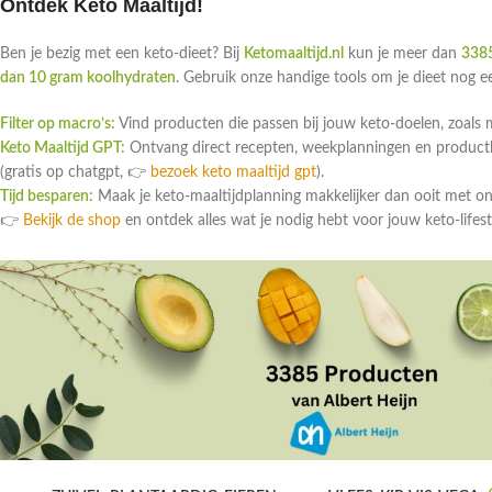
Ontdek Keto Maaltijd!
Ben je bezig met een keto-dieet? Bij
Ketomaaltijd.nl
kun je meer dan
3385
dan 10 gram koolhydraten
. Gebruik onze handige tools om je dieet nog 
Filter op macro’s:
Vind producten die passen bij jouw keto-doelen, zoals 
Keto Maaltijd GPT:
Ontvang direct recepten, weekplanningen en productlin
(gratis op chatgpt, 👉
bezoek keto maaltijd gpt
).
Tijd besparen:
Maak je keto-maaltijdplanning makkelijker dan ooit met o
👉
Bekijk de shop
en ontdek alles wat je nodig hebt voor jouw keto-lifest