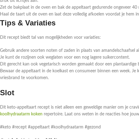
druk dit lichtjes aan.
Zet de bakplaat in de oven en bak de appeltaart gedurende ongeveer 40
Haal de taart uit de oven en laat deze volledig afkoelen voordat je hem in
Tips & Variaties
Dit recept biedt tal van mogelijkheden voor variaties:
Gebruik andere soorten noten of zaden in plaats van amandelschaafsel als
Je kunt de rozijnen ook weglaten voor een nog lagere suikercontent.
Dit gerecht kan ook vegetarisch worden gemaakt door een plantaardige b
Bewaar de appeltaart in de koelkast en consumeer binnen een week. Je ku
vriesbrand te voorkomen.
Slot
Dit keto-appeltaart recept is niet alleen een geweldige manier om je crav
koolhydraatarm koken
repertoire. Laat ons weten in de reacties hoe jouw 
#keto #recept #appeltaart #koolhydraatarm #gezond