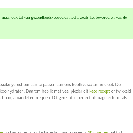
n, maar ook tal van gezondheidsvoordelen heeft, zoals het bevorderen van de
assieke gerechten aan te passen aan ons koolhydraatarme dieet. De
 koolhydraten. Daarom heb ik met veel plezier dit
keto recept
ontwikkeld
fraan, amandel en rozijnen. Dit gerecht is perfect als nagerecht of als
ten
in beslag om voor te bereiden, met nog eens
40 minuten
baktijd.