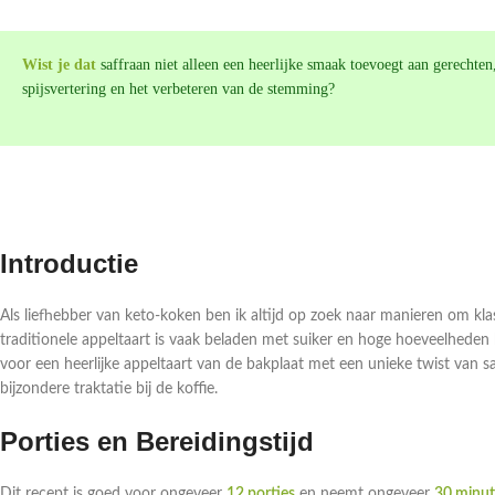
Wist je dat
saffraan niet alleen een heerlijke smaak toevoegt aan gerechte
spijsvertering en het verbeteren van de stemming?
Introductie
Als liefhebber van keto-koken ben ik altijd op zoek naar manieren om kl
traditionele appeltaart is vaak beladen met suiker en hoge hoeveelheden
voor een heerlijke appeltaart van de bakplaat met een unieke twist van saf
bijzondere traktatie bij de koffie.
Porties en Bereidingstijd
Dit recept is goed voor ongeveer
12 porties
en neemt ongeveer
30 minu