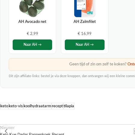
AH Avocado net
AH Zalmfilet
€ 2,99
€ 16,99
Naar AH →
Naar AH →
Geen tijd of zin om zelf te koken?
Ontd
Dit zijn affiliate-links: bestel je via deze knoppen, dan ontvangen wij een kleine comm
keto
keto-vis
koolhydraatarm
recept
tilapia
Nieuwer
Keto Kue Dadar Pannenkoek Recept