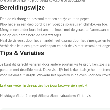
Olie om te bakken (bijvoorbeeld kokosolie of avocadolie)
Bereidingswijze
Dep de vis droog en bestrooi met een snufje zout en peper.
Klop het ei in een diep bord los en voeg de sojasaus en chilivlokken toe.
Meng in een ander bord het amandelmeel met de geraspte Parmezaanse 
Doe op een derde bord de sesamzaadjes.
Haal de vis eerst door het amandelmeel, daarna door het eimengsel en t
Verhit de olie in een grote koekenpan en bak de vis met sesamkorst ongev
Tips & Variaties
Je kunt dit gerecht variëren door andere soorten vis te gebruiken, zoals 
paneren met dezelfde korst. Deze vis blijft het lekkerst als je hem metee
voor maximaal 2 dagen. Verwarm het opnieuw in de oven voor een kroka
Laat ons weten in de reacties hoe jouw keto-versie is gelukt!
Hashtags: #keto #recept #tilapia #koolhydraatarm #keto-vis