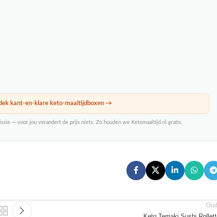
ek kant-en-klare keto-maaltijdboxen →
issie — voor jou verandert de prijs niets. Zo houden we Ketomaaltijd.nl gratis.
Oud
Keto Temaki Sushi Rollet