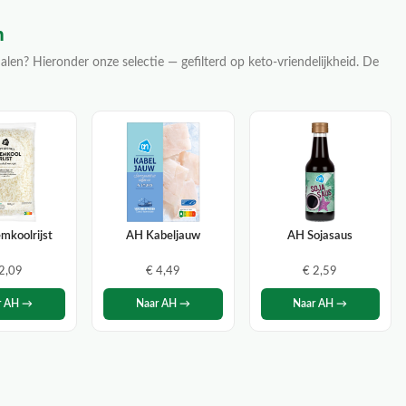
n
alen? Hieronder onze selectie — gefilterd op keto-vriendelijkheid. De
mkoolrijst
AH Kabeljauw
AH Sojasaus
 2,09
€ 4,49
€ 2,59
r AH →
Naar AH →
Naar AH →