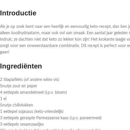
Introductie
Als je op zoek bent naar een heerlijk en eenvoudig keto-recept, dan ben je
alleen koolhydraatarm, maar ook vol van smaak. Een aantal jaar geleden
indruk; ze dachten niet dat keto zo lekker kon zijn! Het krokante laagj
zorgt voor een onweerstaanbare combinatie. Dit recept is perfect voor 
gaan!
Ingrediënten
2 tilapiafilets (of andere witte vis)
Snufje zout en peper
4 eetlepels amandelmeel (i.p.v. bloem)
1 ei
Snufje chilivlokken
1 eetlepel sojasaus (keto-vriendelijk)
3 eetlepels geraspte Parmezaanse kaas (i.p.v. paneermeel)
3 eetlepels sesamzaadjes