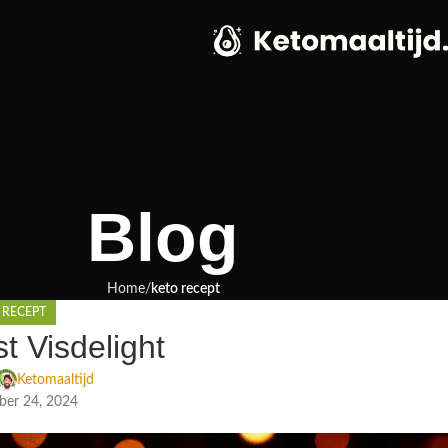
Blog
Home
keto recept
 RECEPT
 Visdelight
Ketomaaltijd
er 24, 2024