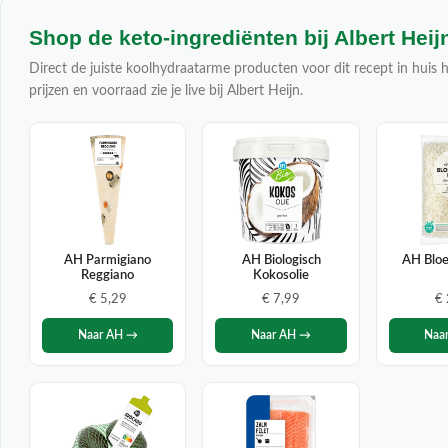
Shop de keto-ingrediënten bij Albert Heij
Direct de juiste koolhydraatarme producten voor dit recept in huis h
prijzen en voorraad zie je live bij Albert Heijn.
AH Parmigiano
AH Biologisch
AH Bloe
Reggiano
Kokosolie
€ 5,29
€ 7,99
€
Naar AH →
Naar AH →
Naa