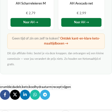
AH Scharreleieren M
AH Avocado net
€ 2,79
€ 2,99
Naar AH →
Naar AH →
Geen tijd of zin om zelf te koken?
Ontdek kant-en-klare keto-
maaltijdboxen →
Dit zijn affiliate-links: bestel je via deze knoppen, dan ontvangen wij een kleine
commissie — voor jou verandert de prijs niets. Zo houden we Ketomaaltijd.nl
gratis.
crumble
dadels
keto
koolhydraatarm
recept
vijgen