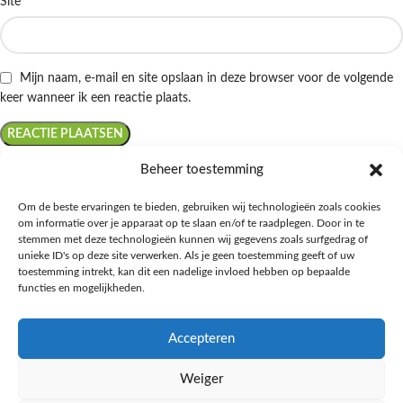
Site
Mijn naam, e-mail en site opslaan in deze browser voor de volgende
keer wanneer ik een reactie plaats.
Beheer toestemming
Om de beste ervaringen te bieden, gebruiken wij technologieën zoals cookies
om informatie over je apparaat op te slaan en/of te raadplegen. Door in te
Ontdek de beste keto-vriendelijke keuzes van Albert Heijn, verrijk je
stemmen met deze technologieën kunnen wij gegevens zoals surfgedrag of
kennis met onze diepgaande blogs over het keto-dieet, en deel jouw
unieke ID's op deze site verwerken. Als je geen toestemming geeft of uw
favoriete keto recepten in onze bruisende online gemeenschap!
toestemming intrekt, kan dit een nadelige invloed hebben op bepaalde
functies en mogelijkheden.
RECENT BLOG BERICHTEN
Accepteren
HANDIGE LINKS
Weiger
MEER INFORMATIE