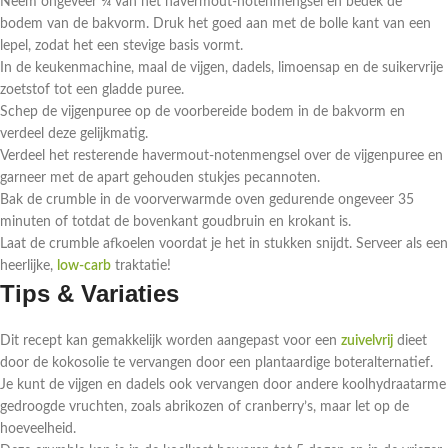
Neem ongeveer ¾ van het havermout-notenmengsel en bedek de
bodem van de bakvorm. Druk het goed aan met de bolle kant van een
lepel, zodat het een stevige basis vormt.
In de keukenmachine, maal de vijgen, dadels, limoensap en de suikervrije
zoetstof tot een gladde puree.
Schep de vijgenpuree op de voorbereide bodem in de bakvorm en
verdeel deze gelijkmatig.
Verdeel het resterende havermout-notenmengsel over de vijgenpuree en
garneer met de apart gehouden stukjes pecannoten.
Bak de crumble in de voorverwarmde oven gedurende ongeveer 35
minuten of totdat de bovenkant goudbruin en krokant is.
Laat de crumble afkoelen voordat je het in stukken snijdt. Serveer als een
heerlijke,
low-carb
traktatie!
Tips & Variaties
Dit recept kan gemakkelijk worden aangepast voor een
zuivelvrij
dieet
door de kokosolie te vervangen door een plantaardige boteralternatief.
Je kunt de vijgen en dadels ook vervangen door andere koolhydraatarme
gedroogde vruchten, zoals abrikozen of cranberry’s, maar let op de
hoeveelheid.