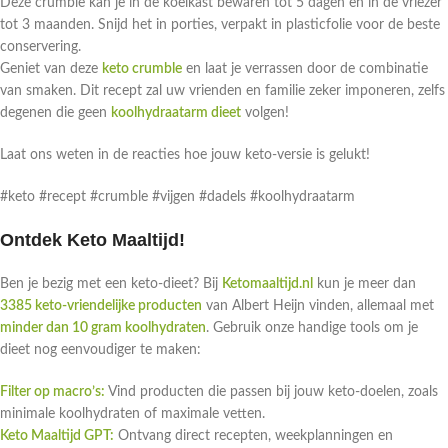
Deze crumble kan je in de koelkast bewaren tot 5 dagen en in de vriezer
tot 3 maanden. Snijd het in porties, verpakt in plasticfolie voor de beste
conservering.
Geniet van deze
keto crumble
en laat je verrassen door de combinatie
van smaken. Dit recept zal uw vrienden en familie zeker imponeren, zelfs
degenen die geen
koolhydraatarm dieet
volgen!
Laat ons weten in de reacties hoe jouw keto-versie is gelukt!
#keto #recept #crumble #vijgen #dadels #koolhydraatarm
Ontdek Keto Maaltijd!
Ben je bezig met een keto-dieet? Bij
Ketomaaltijd.nl
kun je meer dan
3385 keto-vriendelijke producten
van Albert Heijn vinden, allemaal met
minder dan 10 gram koolhydraten
. Gebruik onze handige tools om je
dieet nog eenvoudiger te maken:
Filter op macro’s:
Vind producten die passen bij jouw keto-doelen, zoals
minimale koolhydraten of maximale vetten.
Keto Maaltijd GPT:
Ontvang direct recepten, weekplanningen en