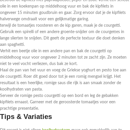
Bestrooi de kipfilets met paprikapoeder, peper en zout. Verhit een scheut
olie in een koekenpan op middelhoog vuur en bak de kipfilets in
ongeveer 15 minuten goudbruin en gaar. Zorg ervoor dat je de kipfilets
halverwege omdraait voor een gelijkmatige garing.
terwijl de tomaatjes roosteren en de kip garen, maak je de courgetti.
Gebruik een spirelli of een andere groente-snijder om de courgettes in
lange slierten te snijden. Dit geeft de perfecte textuur die doet denken
aan spaghetti.
Verhit een beetje olie in een andere pan en bak de courgetti op
middelhoog vuur voor ongeveer 2 minuten tot ze zacht zijn. Ze moeten
niet te veel vocht verliezen, dus bak ze kort.
Haal de pan van het vuur en voeg de Griekse yoghurt en pesto toe aan
de courgetti. Roer dit goed door tot je een romig mengsel krijgt. Het
resultaat is een heerlijke, romige saus die rijk is aan smaak zonder de
koolhydraten van pasta.
Serveer de romige pesto courgetti op een bord en leg de gebakken
kipfilets ernaast. Garneer met de geroosterde tomaatjes voor een
prachtige presentatie.
Tips & Variaties