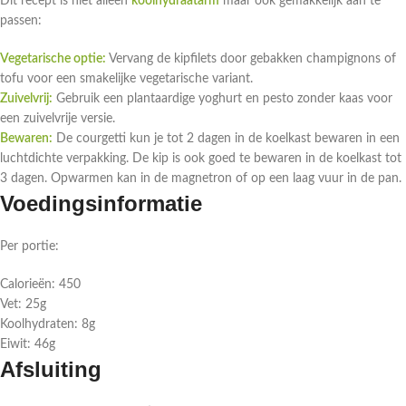
Dit recept is niet alleen
koolhydraatarm
maar ook gemakkelijk aan te
passen:
Vegetarische optie:
Vervang de kipfilets door gebakken champignons of
tofu voor een smakelijke vegetarische variant.
Zuivelvrij:
Gebruik een plantaardige yoghurt en pesto zonder kaas voor
een zuivelvrije versie.
Bewaren:
De courgetti kun je tot 2 dagen in de koelkast bewaren in een
luchtdichte verpakking. De kip is ook goed te bewaren in de koelkast tot
3 dagen. Opwarmen kan in de magnetron of op een laag vuur in de pan.
Voedingsinformatie
Per portie:
Calorieën: 450
Vet: 25g
Koolhydraten: 8g
Eiwit: 46g
Afsluiting