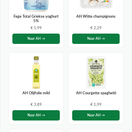
Fage Total Griekse yoghurt
AH Witte champignons
5%
€ 5,99
€ 2,29
Naar AH →
Naar AH →
AH Olijfolie mild
AH Courgette spaghetti
€ 3,89
€ 1,99
Naar AH →
Naar AH →