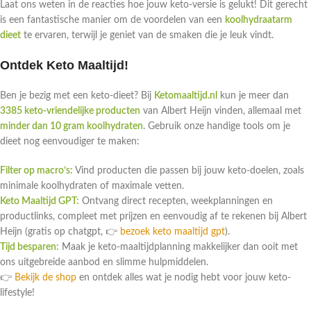
Laat ons weten in de reacties hoe jouw keto-versie is gelukt! Dit gerecht
is een fantastische manier om de voordelen van een
koolhydraatarm
dieet
te ervaren, terwijl je geniet van de smaken die je leuk vindt.
Ontdek Keto Maaltijd!
Ben je bezig met een keto-dieet? Bij
Ketomaaltijd.nl
kun je meer dan
3385 keto-vriendelijke producten
van Albert Heijn vinden, allemaal met
minder dan 10 gram koolhydraten
. Gebruik onze handige tools om je
dieet nog eenvoudiger te maken:
Filter op macro’s:
Vind producten die passen bij jouw keto-doelen, zoals
minimale koolhydraten of maximale vetten.
Keto Maaltijd GPT:
Ontvang direct recepten, weekplanningen en
productlinks, compleet met prijzen en eenvoudig af te rekenen bij Albert
Heijn (gratis op chatgpt, 👉
bezoek keto maaltijd gpt
).
Tijd besparen:
Maak je keto-maaltijdplanning makkelijker dan ooit met
ons uitgebreide aanbod en slimme hulpmiddelen.
👉
Bekijk de shop
en ontdek alles wat je nodig hebt voor jouw keto-
lifestyle!