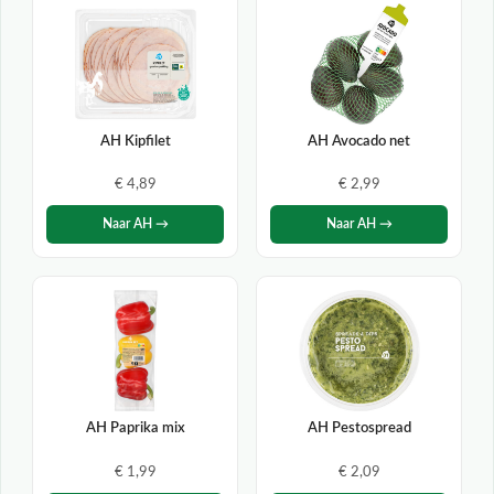
AH Kipfilet
AH Avocado net
€ 4,89
€ 2,99
Naar AH →
Naar AH →
AH Paprika mix
AH Pestospread
€ 1,99
€ 2,09