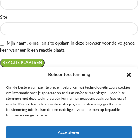
Site
Mijn naam, e-mail en site opslaan in deze browser voor de volgende
keer wanneer ik een reactie plaats.
Beheer toestemming
Om de beste ervaringen te bieden, gebruiken wij technologieën zoals cookies
om informatie over je apparaat op te slaan en/of te raadplegen. Door in te
Ontdek de beste keto-vriendelijke keuzes van Albert Heijn, verrijk je
stemmen met deze technologieën kunnen wij gegevens zoals surfgedrag of
kennis met onze diepgaande blogs over het keto-dieet, en deel jouw
unieke ID's op deze site verwerken. Als je geen toestemming geeft of uw
favoriete keto recepten in onze bruisende online gemeenschap!
toestemming intrekt, kan dit een nadelige invloed hebben op bepaalde
functies en mogelijkheden.
RECENT BLOG BERICHTEN
Accepteren
HANDIGE LINKS