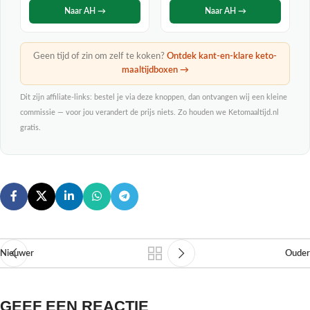
Naar AH →
Naar AH →
Geen tijd of zin om zelf te koken?
Ontdek kant-en-klare keto-
maaltijdboxen →
Dit zijn affiliate-links: bestel je via deze knoppen, dan ontvangen wij een kleine
commissie — voor jou verandert de prijs niets. Zo houden we Ketomaaltijd.nl
gratis.
Nieuwer
Ouder
GEEF EEN REACTIE