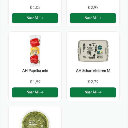
€ 1,05
€ 2,99
Naar AH →
Naar AH →
AH Paprika mix
AH Scharreleieren M
€ 1,99
€ 2,79
Naar AH →
Naar AH →