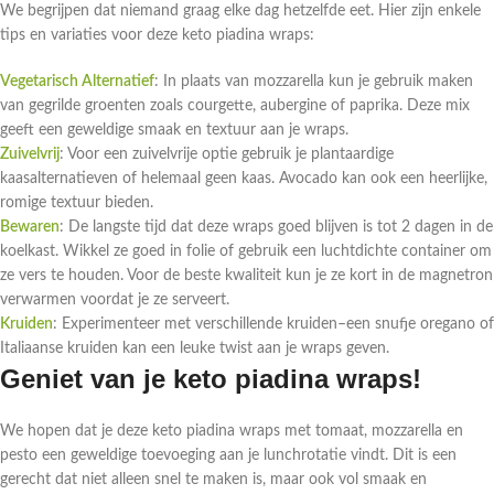
We begrijpen dat niemand graag elke dag hetzelfde eet. Hier zijn enkele
tips en variaties voor deze keto piadina wraps:
Vegetarisch Alternatief
: In plaats van mozzarella kun je gebruik maken
van gegrilde groenten zoals courgette, aubergine of paprika. Deze mix
geeft een geweldige smaak en textuur aan je wraps.
Zuivelvrij
: Voor een zuivelvrije optie gebruik je plantaardige
kaasalternatieven of helemaal geen kaas. Avocado kan ook een heerlijke,
romige textuur bieden.
Bewaren
: De langste tijd dat deze wraps goed blijven is tot 2 dagen in de
koelkast. Wikkel ze goed in folie of gebruik een luchtdichte container om
ze vers te houden. Voor de beste kwaliteit kun je ze kort in de magnetron
verwarmen voordat je ze serveert.
Kruiden
: Experimenteer met verschillende kruiden–een snufje oregano of
Italiaanse kruiden kan een leuke twist aan je wraps geven.
Geniet van je keto piadina wraps!
We hopen dat je deze keto piadina wraps met tomaat, mozzarella en
pesto een geweldige toevoeging aan je lunchrotatie vindt. Dit is een
gerecht dat niet alleen snel te maken is, maar ook vol smaak en