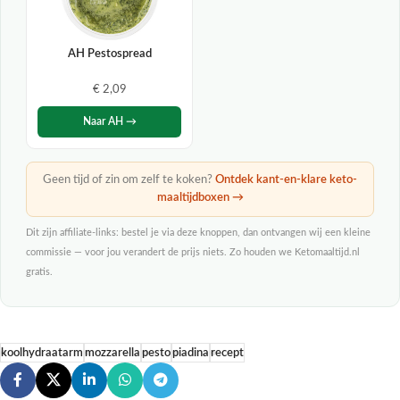
AH Pestospread
€ 2,09
Naar AH →
Geen tijd of zin om zelf te koken?
Ontdek kant-en-klare keto-
maaltijdboxen →
Dit zijn affiliate-links: bestel je via deze knoppen, dan ontvangen wij een kleine
commissie — voor jou verandert de prijs niets. Zo houden we Ketomaaltijd.nl
gratis.
koolhydraatarm
mozzarella
pesto
piadina
recept