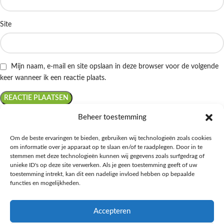
Site
Mijn naam, e-mail en site opslaan in deze browser voor de volgende
keer wanneer ik een reactie plaats.
Beheer toestemming
Om de beste ervaringen te bieden, gebruiken wij technologieën zoals cookies
om informatie over je apparaat op te slaan en/of te raadplegen. Door in te
Ontdek de beste keto-vriendelijke keuzes van Albert Heijn, verrijk je
stemmen met deze technologieën kunnen wij gegevens zoals surfgedrag of
kennis met onze diepgaande blogs over het keto-dieet, en deel jouw
unieke ID's op deze site verwerken. Als je geen toestemming geeft of uw
favoriete keto recepten in onze bruisende online gemeenschap!
toestemming intrekt, kan dit een nadelige invloed hebben op bepaalde
functies en mogelijkheden.
RECENT BLOG BERICHTEN
Accepteren
HANDIGE LINKS