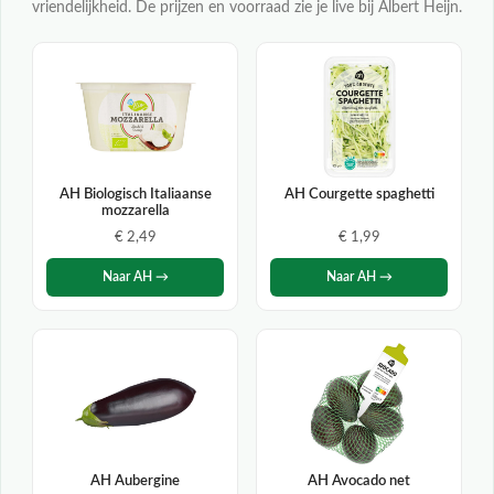
vriendelijkheid. De prijzen en voorraad zie je live bij Albert Heijn.
AH Biologisch Italiaanse
AH Courgette spaghetti
mozzarella
€ 2,49
€ 1,99
Naar AH →
Naar AH →
AH Aubergine
AH Avocado net