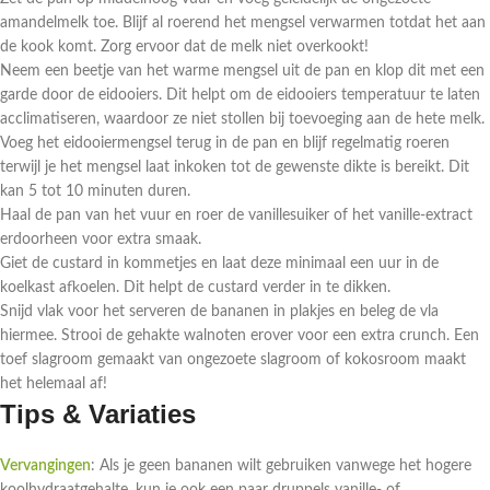
amandelmelk toe. Blijf al roerend het mengsel verwarmen totdat het aan
de kook komt. Zorg ervoor dat de melk niet overkookt!
Neem een beetje van het warme mengsel uit de pan en klop dit met een
garde door de eidooiers. Dit helpt om de eidooiers temperatuur te laten
acclimatiseren, waardoor ze niet stollen bij toevoeging aan de hete melk.
Voeg het eidooiermengsel terug in de pan en blijf regelmatig roeren
terwijl je het mengsel laat inkoken tot de gewenste dikte is bereikt. Dit
kan 5 tot 10 minuten duren.
Haal de pan van het vuur en roer de vanillesuiker of het vanille-extract
erdoorheen voor extra smaak.
Giet de custard in kommetjes en laat deze minimaal een uur in de
koelkast afkoelen. Dit helpt de custard verder in te dikken.
Snijd vlak voor het serveren de bananen in plakjes en beleg de vla
hiermee. Strooi de gehakte walnoten erover voor een extra crunch. Een
toef slagroom gemaakt van ongezoete slagroom of kokosroom maakt
het helemaal af!
Tips & Variaties
Vervangingen
: Als je geen bananen wilt gebruiken vanwege het hogere