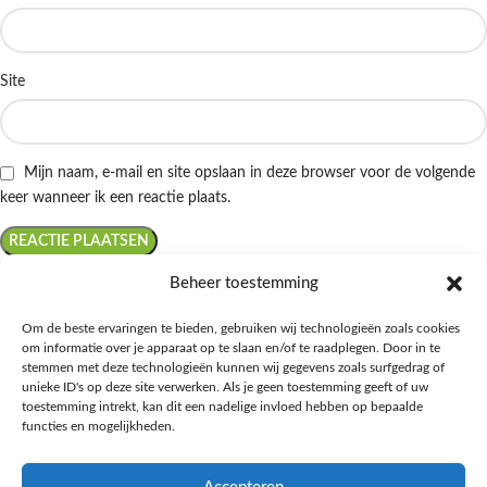
Site
Mijn naam, e-mail en site opslaan in deze browser voor de volgende
keer wanneer ik een reactie plaats.
Beheer toestemming
Om de beste ervaringen te bieden, gebruiken wij technologieën zoals cookies
om informatie over je apparaat op te slaan en/of te raadplegen. Door in te
Ontdek de beste keto-vriendelijke keuzes van Albert Heijn, verrijk je
stemmen met deze technologieën kunnen wij gegevens zoals surfgedrag of
kennis met onze diepgaande blogs over het keto-dieet, en deel jouw
unieke ID's op deze site verwerken. Als je geen toestemming geeft of uw
favoriete keto recepten in onze bruisende online gemeenschap!
toestemming intrekt, kan dit een nadelige invloed hebben op bepaalde
functies en mogelijkheden.
RECENT BLOG BERICHTEN