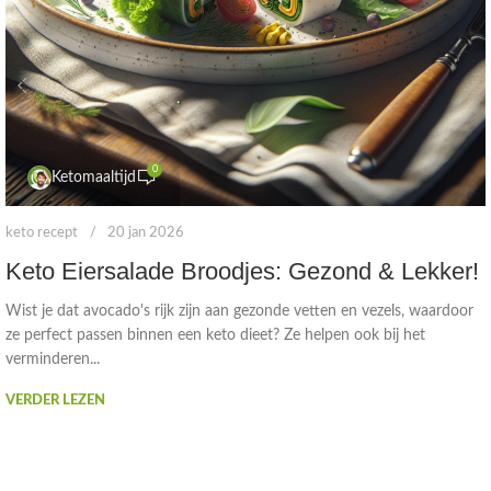
0
Ketomaaltijd
keto recept
20 jan 2026
Keto Eiersalade Broodjes: Gezond & Lekker!
Wist je dat avocado's rijk zijn aan gezonde vetten en vezels, waardoor
ze perfect passen binnen een keto dieet? Ze helpen ook bij het
verminderen...
VERDER LEZEN