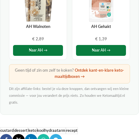
AH Walnoten
AH Gehakt
€ 2,89
€ 1,39
Naar AH →
Naar AH →
Geen tijd of zin om zelf te koken?
Ontdek kant-en-klare keto-
maaltijdboxen →
Dit zijn affiliate-links: bestel je via deze knoppen, dan ontvangen wij een kleine
commissie — voor jou verandert de prijs niets. Zo houden we Ketomaaltijd.nl
gratis.
custard
dessert
keto
koolhydraatarm
recept