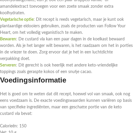
koolhydraatgehalte, kun je ook een paar druppels vanille- of
amandelextract toevoegen voor een zoete smaak zonder extra
koolhydraten.
Vegetarische optie
: Dit recept is reeds vegetarisch, maar je kunt ook
plantaardige eidooiers gebruiken, zoals de producten van Follow Your
Heart, om het volledig veganistisch te maken.
Bewaren
: De custard vla kan een paar dagen in de koelkast bewaard
worden. Als je het langer wilt bewaren, is het raadzaam om het in porties
in de vriezer te doen. Zorg ervoor dat je het in een luchtdichte
verpakking doet.
Serveren
: Dit gerecht is ook heerlijk met andere keto-vriendelijke
toppings zoals geraspte kokos of een snufje cacao.
Voedingsinformatie
Het is goed om te weten dat dit recept, hoewel vol van smaak, ook nog
eens voedzaam is. De exacte voedingswaarden kunnen variëren op basis
van specifieke ingrediënten, maar een geschatte portie van de keto
custard vla bevat:
Calorieën: 150
Vet: 10 g