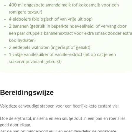
400 ml ongezoete amandelmelk (of kokosmelk voor een
romigere textuur)
4 eidooiers (biologisch of van vrije uitloop)
2 bananen (gebruik in beperkte hoeveelheid, of vervang door
een paar druppels bananenextract voor extra smaak zonder extra
koolhydraten)
2 eetlepels walnoten (ingeraspt of gehakt)
1 zakje vanillesuiker of vanille-extract (let op dat je een
suikervrije variant gebruikt)
Bereidingswijze
Volg deze eenvoudige stappen voor een heerlijke keto custard vla:
Doe de erythritol, maïzena en een snufje zout in een pan en roer alles
goed door elkaar.
Zet de pan op middelhoog vuur en voeg geleidelijk de ongezoete