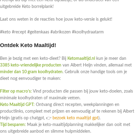
Heerlijk als dip met een Keto dipsausje, of als onderdeel van een
uitgebreide Keto borrelplank!
Laat ons weten in de reacties hoe jouw keto-versie is gelukt!
#keto #recept #geitenkaas #abrikozen #koolhydraatarm
Ontdek Keto Maaltijd!
Ben je bezig met een keto-dieet? Bij
Ketomaaltijd.nl
kun je meer dan
3385 keto-vriendelijke producten
van Albert Heijn vinden, allemaal met
minder dan 10 gram koolhydraten
. Gebruik onze handige tools om je
dieet nog eenvoudiger te maken:
Filter op macro’s:
Vind producten die passen bij jouw keto-doelen, zoals
minimale koolhydraten of maximale vetten.
Keto Maaltijd GPT:
Ontvang direct recepten, weekplanningen en
productlinks, compleet met prijzen en eenvoudig af te rekenen bij Albert
Heijn (gratis op chatgpt, 👉
bezoek keto maaltijd gpt
).
Tijd besparen:
Maak je keto-maaltijdplanning makkelijker dan ooit met
ons uitgebreide aanbod en slimme hulpmiddelen.