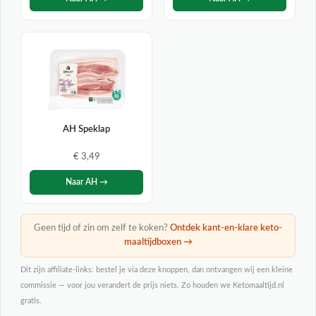
AH Speklap
€ 3,49
Naar AH →
Geen tijd of zin om zelf te koken?
Ontdek kant-en-klare keto-
maaltijdboxen →
Dit zijn affiliate-links: bestel je via deze knoppen, dan ontvangen wij een kleine
commissie — voor jou verandert de prijs niets. Zo houden we Ketomaaltijd.nl
gratis.