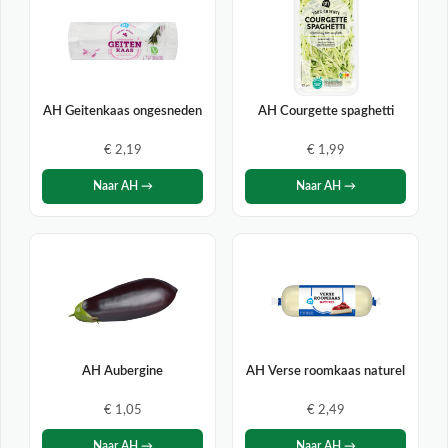
AH Geitenkaas ongesneden
AH Courgette spaghetti
€ 2,19
€ 1,99
Naar AH →
Naar AH →
AH Aubergine
AH Verse roomkaas naturel
€ 1,05
€ 2,49
Naar AH →
Naar AH →