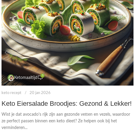
0
Ketomaaltijd
keto recept
20 jan 2026
Keto Eiersalade Broodjes: Gezond & Lekker!
Wist je dat avocado's rijk zijn aan gezonde vetten en vezels, waardoor
ze perfect passen binnen een keto dieet? Ze helpen ook bij het
verminderen...