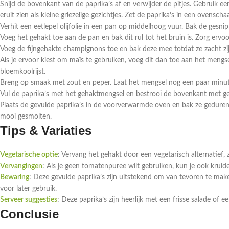
Snijd de bovenkant van de paprika’s af en verwijder de pitjes. Gebruik e
eruit zien als kleine griezelige gezichtjes. Zet de paprika’s in een ovenscha
Verhit een eetlepel olijfolie in een pan op middelhoog vuur. Bak de gesnipp
Voeg het gehakt toe aan de pan en bak dit rul tot het bruin is. Zorg ervoo
Voeg de fijngehakte champignons toe en bak deze mee totdat ze zacht zij
Als je ervoor kiest om maïs te gebruiken, voeg dit dan toe aan het mengse
bloemkoolrijst.
Breng op smaak met zout en peper. Laat het mengsel nog een paar minut
Vul de paprika’s met het gehaktmengsel en bestrooi de bovenkant met ge
Plaats de gevulde paprika’s in de voorverwarmde oven en bak ze gedurend
mooi gesmolten.
Tips & Variaties
Vegetarische optie
: Vervang het gehakt door een vegetarisch alternatief, 
Vervangingen
: Als je geen tomatenpuree wilt gebruiken, kun je ook kruid
Bewaring
: Deze gevulde paprika’s zijn uitstekend om van tevoren te mak
voor later gebruik.
Serveer suggesties
: Deze paprika’s zijn heerlijk met een frisse salade of
Conclusie