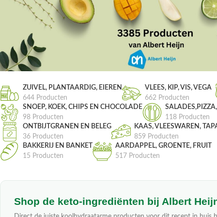
ZUIVEL, PLANTAARDIG, EIEREN
VLEES, KIP, VIS, VEGA
644 Producten
662 Producten
SNOEP, KOEK, CHIPS EN CHOCOLADE
SALADES,PIZZA
98 Producten
118 Producten
ONTBIJTGRANEN EN BELEG
KAAS, VLEESWAREN, TAP
36 Producten
859 Producten
BAKKERIJ EN BANKET
AARDAPPEL, GROENTE, FRUIT
15 Producten
517 Producten
Shop de keto-ingrediënten bij Albert Heij
Direct de juiste koolhydraatarme producten voor dit recept in huis h