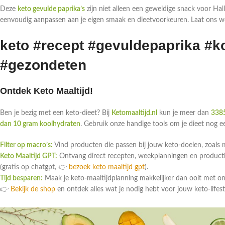
Deze
keto gevulde paprika’s
zijn niet alleen een geweldige snack voor Ha
eenvoudig aanpassen aan je eigen smaak en dieetvoorkeuren. Laat ons wet
keto #recept #gevuldepaprika #
#gezondeten
Ontdek Keto Maaltijd!
Ben je bezig met een keto-dieet? Bij
Ketomaaltijd.nl
kun je meer dan
3385
dan 10 gram koolhydraten
. Gebruik onze handige tools om je dieet nog 
Filter op macro’s:
Vind producten die passen bij jouw keto-doelen, zoals 
Keto Maaltijd GPT:
Ontvang direct recepten, weekplanningen en productlin
(gratis op chatgpt, 👉
bezoek keto maaltijd gpt
).
Tijd besparen:
Maak je keto-maaltijdplanning makkelijker dan ooit met o
👉
Bekijk de shop
en ontdek alles wat je nodig hebt voor jouw keto-lifest