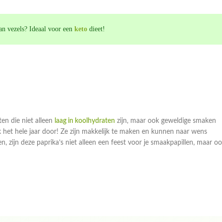
van vezels? Ideaal voor een
keto
dieet!
ten die niet alleen
laag in koolhydraten
zijn, maar ook geweldige smaken
k het hele jaar door! Ze zijn makkelijk te maken en kunnen naar wens
, zijn deze paprika’s niet alleen een feest voor je smaakpapillen, maar o