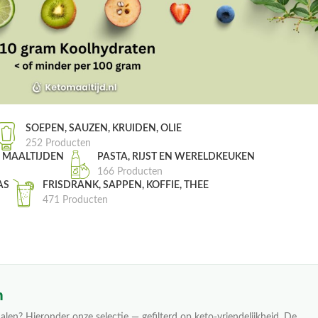
SOEPEN, SAUZEN, KRUIDEN, OLIE
252 Producten
, MAALTIJDEN
PASTA, RIJST EN WERELDKEUKEN
166 Producten
AS
FRISDRANK, SAPPEN, KOFFIE, THEE
471 Producten
n
alen? Hieronder onze selectie — gefilterd op keto-vriendelijkheid. De