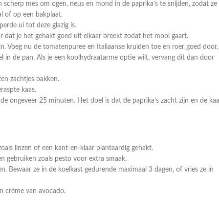
en scherp mes om ogen, neus en mond in de paprika’s te snijden, zodat ze
al of op een bakplaat.
erde ui tot deze glazig is.
r dat je het gehakt goed uit elkaar breekt zodat het mooi gaart.
n. Voeg nu de tomatenpuree en Italiaanse kruiden toe en roer goed door.
l in de pan. Als je een koolhydraatarme optie wilt, vervang dit dan door
en zachtjes bakken.
raspte kaas.
e ongeveer 25 minuten. Het doel is dat de paprika’s zacht zijn en de ka
zoals linzen of een kant-en-klaar plantaardig gehakt.
en gebruiken zoals pesto voor extra smaak.
en. Bewaar ze in de koelkast gedurende maximaal 3 dagen, of vries ze in
 een crème van avocado.