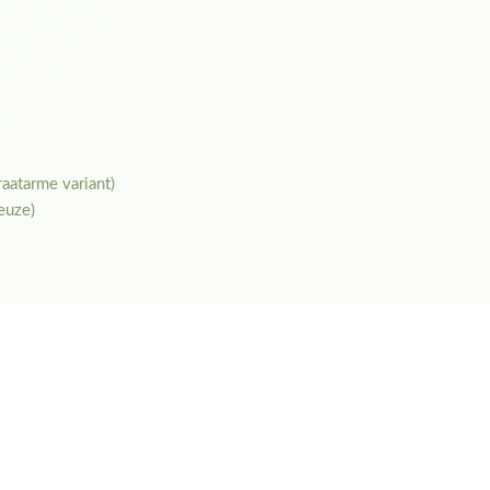
raatarme variant)
euze)