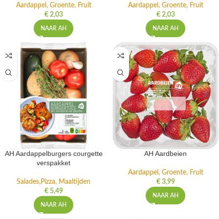
Aardappel, Groente, Fruit
Aardappel, Groente, Fruit
€
2,03
€
2,03
NAAR AH
NAAR AH
AH Aardappelburgers courgette
AH Aardbeien
verspakket
Aardappel, Groente, Fruit
Salades,Pizza, Maaltijden
€
3,99
€
5,49
NAAR AH
NAAR AH