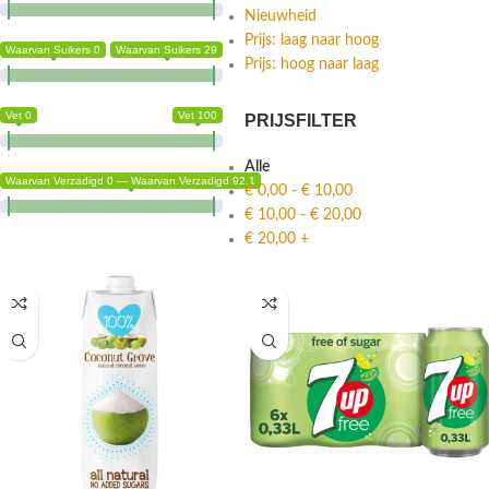
Nieuwheid
Prijs: laag naar hoog
Waarvan Suikers 0
Waarvan Suikers 29
Prijs: hoog naar laag
Vet 0
Vet 100
PRIJSFILTER
Alle
Waarvan Verzadigd 0 — Waarvan Verzadigd 92.1
€
0,00
-
€
10,00
€
10,00
-
€
20,00
€
20,00
+