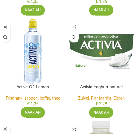
€
1,35
€
1,35
NAAR AH
NAAR AH
Active O2 Lemon
Activia Yoghurt naturel
Frisdrank, sappen, koffie, thee
Zuivel, Plantaardig, Eieren
€
1,35
€
2,29
NAAR AH
NAAR AH