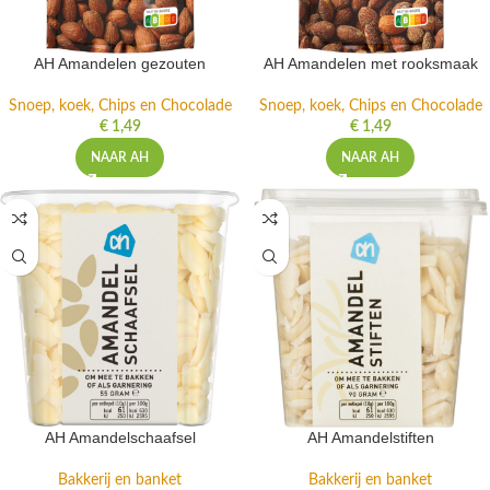
AH Amandelen gezouten
AH Amandelen met rooksmaak
Snoep, koek, Chips en Chocolade
Snoep, koek, Chips en Chocolade
€
1,49
€
1,49
NAAR AH
NAAR AH
AH Amandelschaafsel
AH Amandelstiften
Bakkerij en banket
Bakkerij en banket