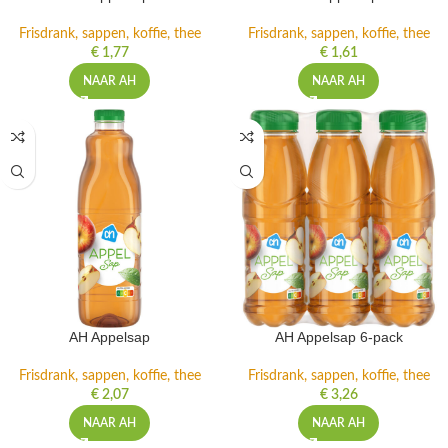
Frisdrank, sappen, koffie, thee
Frisdrank, sappen, koffie, thee
€
1,77
€
1,61
NAAR AH
NAAR AH
AH Appelsap
AH Appelsap 6-pack
Frisdrank, sappen, koffie, thee
Frisdrank, sappen, koffie, thee
€
2,07
€
3,26
NAAR AH
NAAR AH