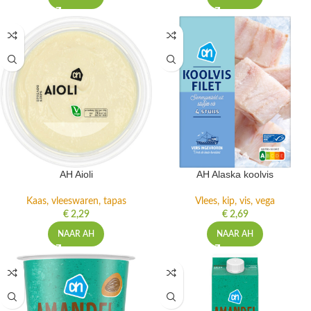
AH Aioli
AH Alaska koolvis
Kaas, vleeswaren, tapas
Vlees, kip, vis, vega
€
2,29
€
2,69
NAAR AH
NAAR AH