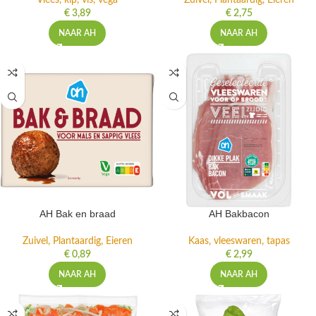
Vlees, kip, vis, vega
Zuivel, Plantaardig, Eieren
€
3,89
€
2,75
NAAR AH
NAAR AH
AH Bak en braad
AH Bakbacon
Zuivel, Plantaardig, Eieren
Kaas, vleeswaren, tapas
€
0,89
€
2,99
NAAR AH
NAAR AH