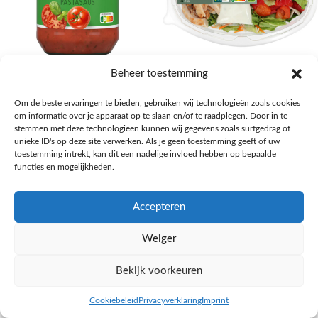
AH Basilicum pastasaus
AH Basis maaltijdsalade gegrilde
Beheer toestemming
kip
Pasta, rijst en wereldkeuken
Om de beste ervaringen te bieden, gebruiken wij technologieën zoals cookies
€
1,59
Salades,Pizza, Maaltijden
om informatie over je apparaat op te slaan en/of te raadplegen. Door in te
€
3,39
NAAR AH
stemmen met deze technologieën kunnen wij gegevens zoals surfgedrag of
NAAR AH
unieke ID's op deze site verwerken. Als je geen toestemming geeft of uw
toestemming intrekt, kan dit een nadelige invloed hebben op bepaalde
functies en mogelijkheden.
Accepteren
Weiger
Bekijk voorkeuren
Cookiebeleid
Privacyverklaring
Imprint
inkel op
Filters