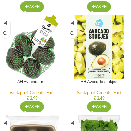
NAAR AH
NAAR AH
AH Avocado net
AH Avocado stukjes
Aardappel, Groente, Fruit
Aardappel, Groente, Fruit
€
2,99
€
2,49
NAAR AH
NAAR AH