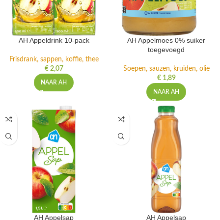
AH Appeldrink 10-pack
AH Appelmoes 0% suiker
toegevoegd
Frisdrank, sappen, koffie, thee
€
2,07
Soepen, sauzen, kruiden, olie
€
1,89
NAAR AH
NAAR AH
AH Appelsap
AH Appelsap