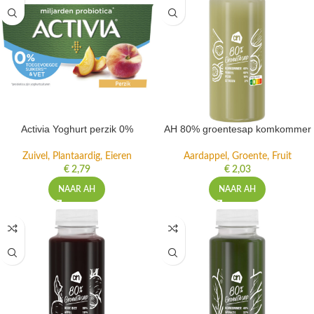
Activia Yoghurt perzik 0%
AH 80% groentesap komkommer
Zuivel, Plantaardig, Eieren
Aardappel, Groente, Fruit
€
2,79
€
2,03
NAAR AH
NAAR AH