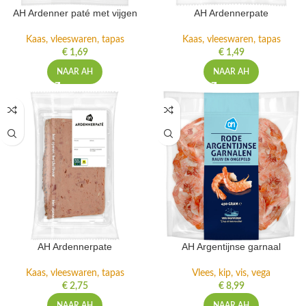
AH Ardenner paté met vijgen
AH Ardennerpate
Kaas, vleeswaren, tapas
Kaas, vleeswaren, tapas
€
1,69
€
1,49
NAAR AH
NAAR AH
AH Ardennerpate
AH Argentijnse garnaal
Kaas, vleeswaren, tapas
Vlees, kip, vis, vega
€
2,75
€
8,99
NAAR AH
NAAR AH