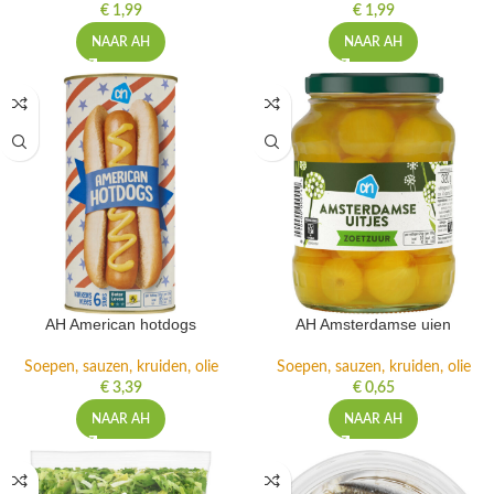
€
1,99
€
1,99
NAAR AH
NAAR AH
AH American hotdogs
AH Amsterdamse uien
Soepen, sauzen, kruiden, olie
Soepen, sauzen, kruiden, olie
€
3,39
€
0,65
NAAR AH
NAAR AH