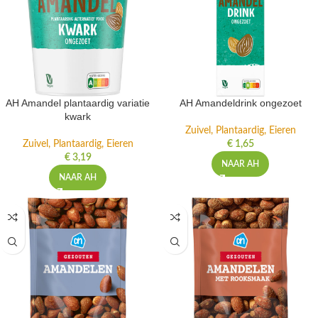
AH Amandel plantaardig variatie
AH Amandeldrink ongezoet
kwark
Zuivel, Plantaardig, Eieren
Zuivel, Plantaardig, Eieren
€
1,65
€
3,19
NAAR AH
NAAR AH