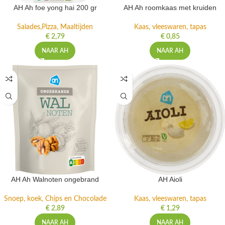
AH Ah foe yong hai 200 gr
AH Ah roomkaas met kruiden
Salades,Pizza, Maaltijden
Kaas, vleeswaren, tapas
€
2,79
€
0,85
NAAR AH
NAAR AH
AH Ah Walnoten ongebrand
AH Aioli
Snoep, koek, Chips en Chocolade
Kaas, vleeswaren, tapas
€
2,89
€
1,29
NAAR AH
NAAR AH