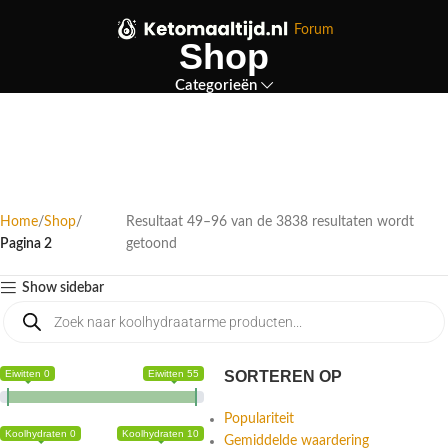
Forum
Shop
Categorieën
Home
Shop
Resultaat 49–96 van de 3838 resultaten wordt
Pagina 2
getoond
Show sidebar
Eiwitten 0
Eiwitten 55
SORTEREN OP
Populariteit
Koolhydraten 0
Koolhydraten 10
Gemiddelde waardering