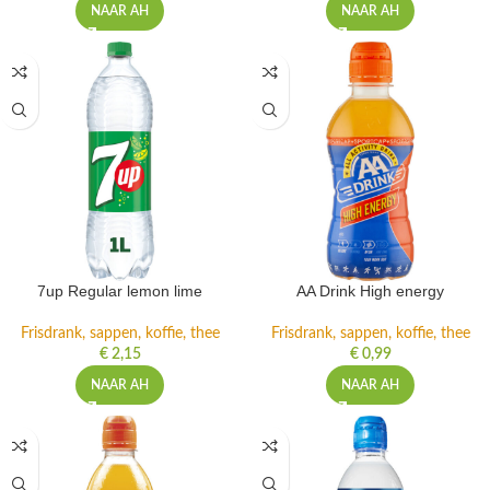
NAAR AH
NAAR AH
7up Regular lemon lime
AA Drink High energy
Frisdrank, sappen, koffie, thee
Frisdrank, sappen, koffie, thee
€
2,15
€
0,99
NAAR AH
NAAR AH