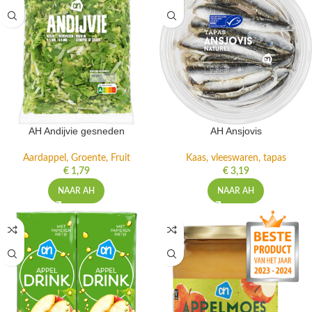
AH Andijvie gesneden
AH Ansjovis
Aardappel, Groente, Fruit
Kaas, vleeswaren, tapas
€
1,79
€
3,19
NAAR AH
NAAR AH