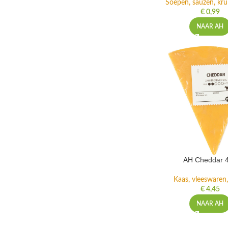
Soepen, sauzen, krui
€
0,99
NAAR AH
AH Cheddar 
Kaas, vleeswaren,
€
4,45
NAAR AH