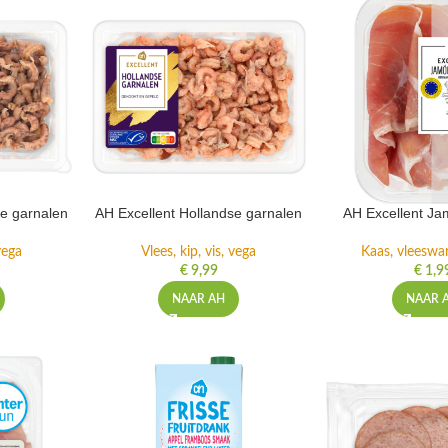
se garnalen
AH Excellent Hollandse garnalen
AH Excellent Ja
 vega
Vlees, kip, vis, vega
Kaas, vleeswa
€
9,99
€
1,9
NAAR AH
NAAR 