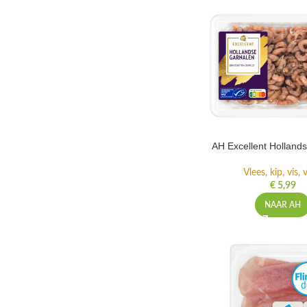
AH Excellent Holland
Vlees, kip, vis,
€
5,99
NAAR AH