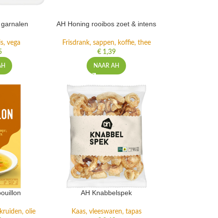
 garnalen
AH Honing rooibos zoet & intens
is, vega
Frisdrank, sappen, koffie, thee
5
€
1,39
AH
NAAR AH
ouillon
AH Knabbelspek
ruiden, olie
Kaas, vleeswaren, tapas