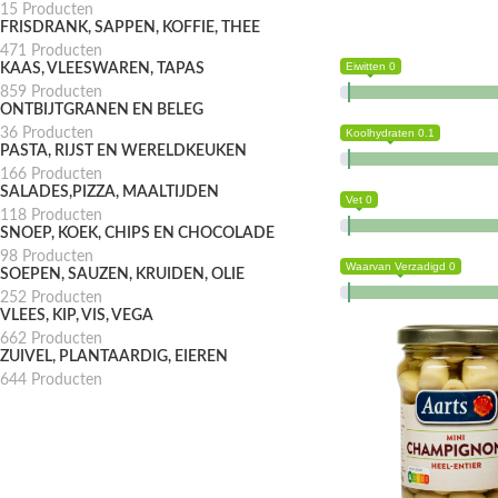
15 Producten
FRISDRANK, SAPPEN, KOFFIE, THEE
471 Producten
Eiwitten 0
KAAS, VLEESWAREN, TAPAS
859 Producten
ONTBIJTGRANEN EN BELEG
36 Producten
Koolhydraten 0.1
PASTA, RIJST EN WERELDKEUKEN
166 Producten
SALADES,PIZZA, MAALTIJDEN
Vet 0
118 Producten
SNOEP, KOEK, CHIPS EN CHOCOLADE
98 Producten
Waarvan Verzadigd 0
SOEPEN, SAUZEN, KRUIDEN, OLIE
252 Producten
VLEES, KIP, VIS, VEGA
662 Producten
ZUIVEL, PLANTAARDIG, EIEREN
644 Producten