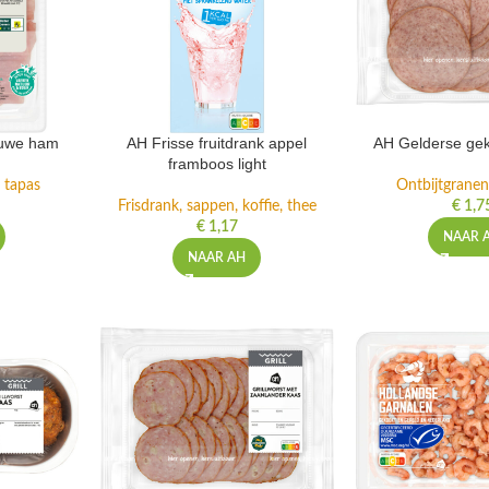
auwe ham
AH Frisse fruitdrank appel
AH Gelderse gek
framboos light
 tapas
Ontbijtgranen
Frisdrank, sappen, koffie, thee
€
1,7
€
1,17
NAAR 
NAAR AH