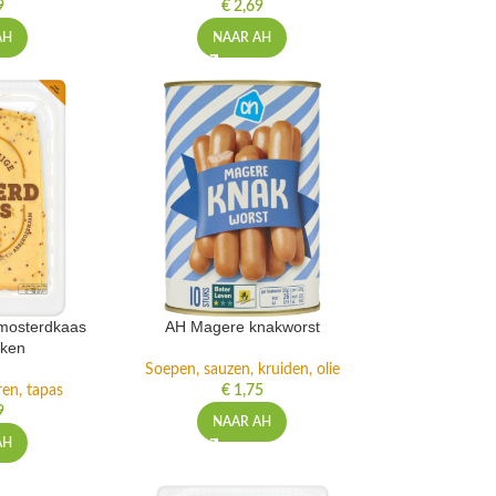
9
€
2,69
AH
NAAR AH
 mosterdkaas
AH Magere knakworst
kken
Soepen, sauzen, kruiden, olie
ren, tapas
€
1,75
9
NAAR AH
AH