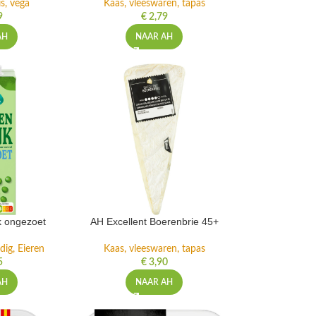
is, vega
Kaas, vleeswaren, tapas
9
€
2,79
AH
NAAR AH
k ongezoet
AH Excellent Boerenbrie 45+
dig, Eieren
Kaas, vleeswaren, tapas
5
€
3,90
AH
NAAR AH