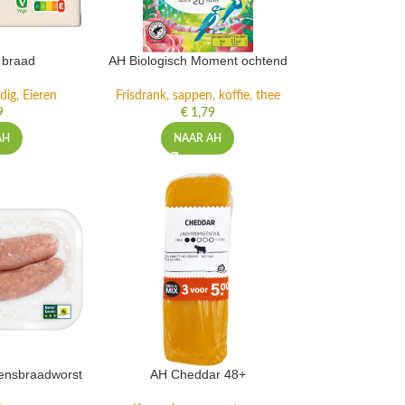
 braad
AH Biologisch Moment ochtend
dig, Eieren
Frisdrank, sappen, koffie, thee
9
€
1,79
AH
NAAR AH
kensbraadworst
AH Cheddar 48+