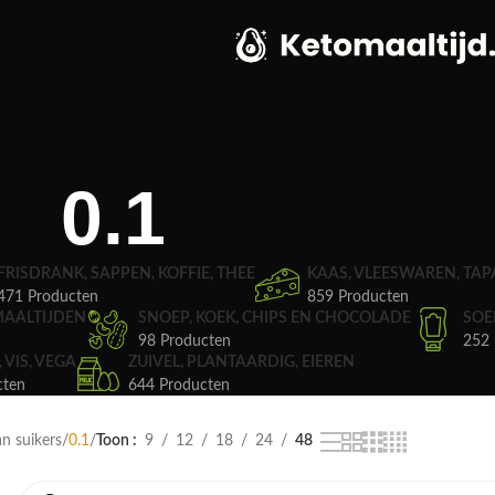
0.1
FRISDRANK, SAPPEN, KOFFIE, THEE
KAAS, VLEESWAREN, TAP
471 Producten
859 Producten
MAALTIJDEN
SNOEP, KOEK, CHIPS EN CHOCOLADE
SOE
98 Producten
252 
, VIS, VEGA
ZUIVEL, PLANTAARDIG, EIEREN
cten
644 Producten
n suikers
0.1
Toon
9
12
18
24
48