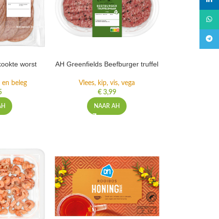
linked
What
Teleg
ookte worst
AH Greenfields Beefburger truffel
 en beleg
Vlees, kip, vis, vega
5
€
3,99
AH
NAAR AH