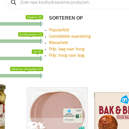
Eiwitten 55
SORTEREN OP
Populariteit
Koolhydraten 10
Gemiddelde waardering
Nieuwheid
Prijs: laag naar hoog
Vet 97
Prijs: hoog naar laag
Waarvan Verzadigd 45