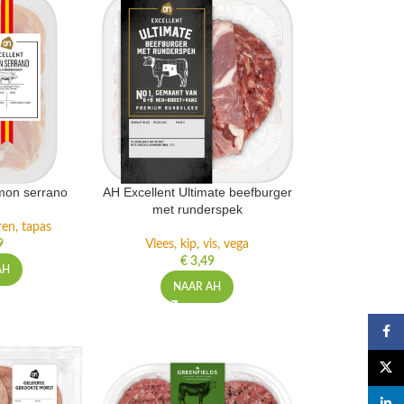
mon serrano
AH Excellent Ultimate beefburger
met runderspek
ren, tapas
9
Vlees, kip, vis, vega
€
3,49
AH
NAAR AH
Faceb
X