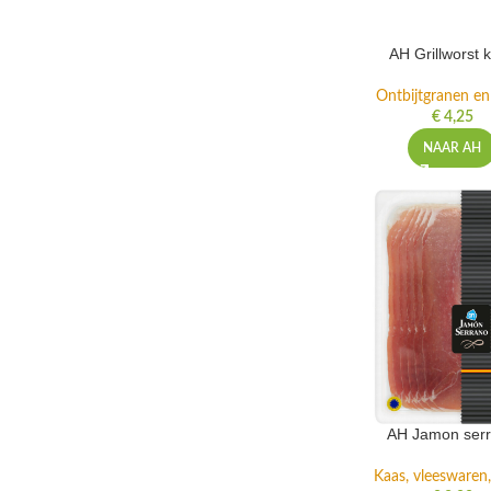
AH Grillworst 
Ontbijtgranen en
€
4,25
NAAR AH
AH Jamon ser
Kaas, vleeswaren,