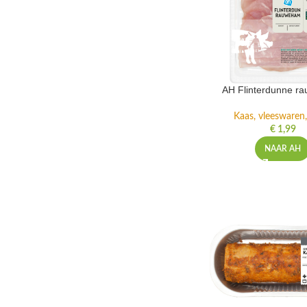
AH Flinterdunne r
Kaas, vleeswaren,
€
1,99
NAAR AH