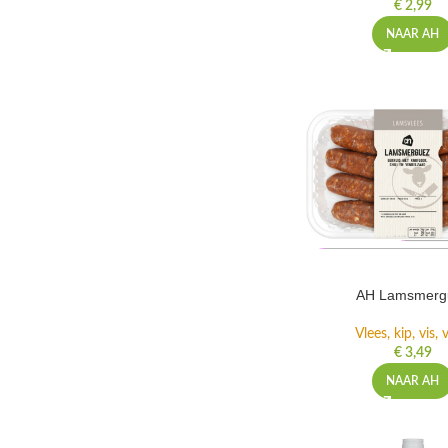
€
2,99
NAAR AH
AH Lamsmerg
Vlees, kip, vis,
€
3,49
NAAR AH