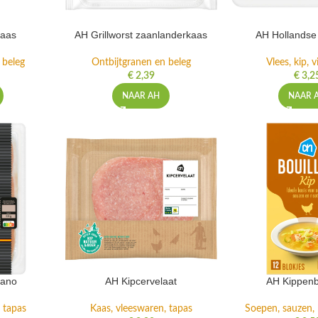
kaas
AH Grillworst zaanlanderkaas
AH Hollandse
 beleg
Ontbijtgranen en beleg
Vlees, kip, v
€
2,39
€
3,2
NAAR AH
NAAR 
rano
AH Kipcervelaat
AH Kippenb
 tapas
Kaas, vleeswaren, tapas
Soepen, sauzen, k