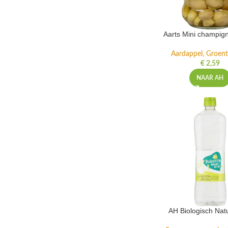
Aarts Mini champig
Aardappel, Groente
€
2,59
NAAR AH
AH Biologisch Nat