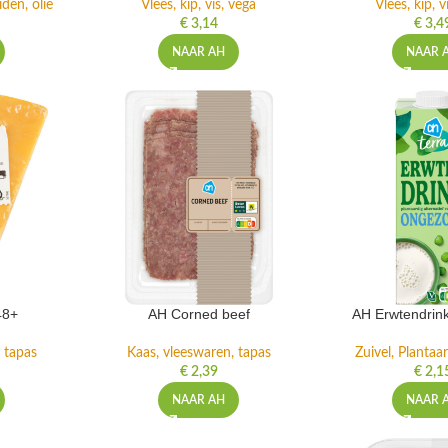
den, olie
Vlees, kip, vis, vega
Vlees, kip, v
€
3,14
€
3,4
NAAR AH
NAAR 
48+
AH Corned beef
AH Erwtendrin
 tapas
Kaas, vleeswaren, tapas
Zuivel, Plantaar
€
2,39
€
2,1
NAAR AH
NAAR 