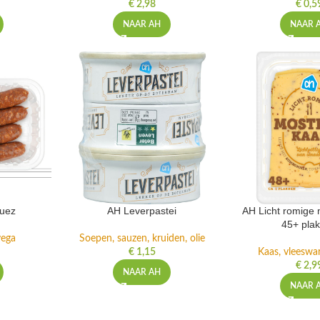
€
2,98
€
0,5
NAAR AH
NAAR 
uez
AH Leverpastei
AH Licht romige
45+ pla
 vega
Soepen, sauzen, kruiden, olie
€
1,15
Kaas, vleeswa
€
2,9
NAAR AH
NAAR 