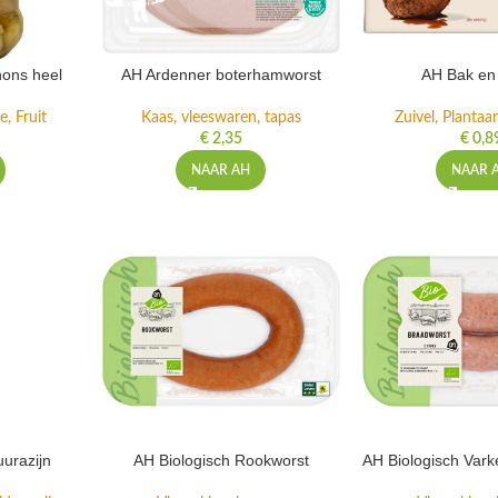
nons heel
AH Ardenner boterhamworst
AH Bak en
, Fruit
Kaas, vleeswaren, tapas
Zuivel, Plantaar
€
2,35
€
0,8
NAAR AH
NAAR 
uurazijn
AH Biologisch Rookworst
AH Biologisch Var