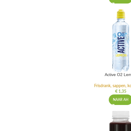
Active O2 Le
Frisdrank, sappen, ko
€
1,35
NAAR AH