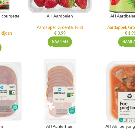
 courgette
AH Aardbeien
AH Aardbeie
Aardappel, Groente, Fruit
Aardappel, Gro
ltijden
€
3,99
€
1,9
NAAR AH
NAAR 
am
AH Achterham
AH Ah foe yong