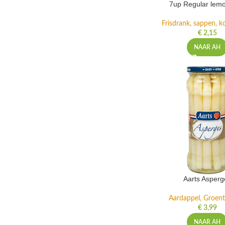
7up Regular lemo
Frisdrank, sappen, ko
€
2,15
NAAR AH
Aarts Asperg
Aardappel, Groente
€
3,99
NAAR AH