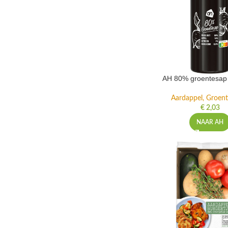
AH 80% groentesap 
Aardappel, Groente
€
2,03
NAAR AH