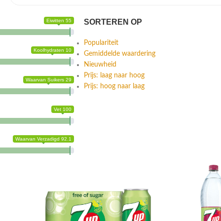
Eiwitten 55
SORTEREN OP
Populariteit
Koolhydraten 10
Gemiddelde waardering
Nieuwheid
Prijs: laag naar hoog
Waarvan Suikers 29
Prijs: hoog naar laag
Vet 100
Waarvan Verzadigd 92.1