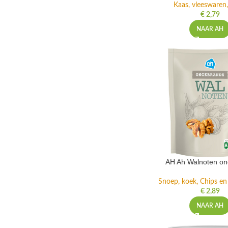
Kaas, vleeswaren,
€
2,79
NAAR AH
AH Ah Walnoten o
Snoep, koek, Chips e
€
2,89
NAAR AH