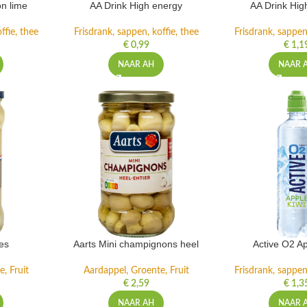
n lime
AA Drink High energy
AA Drink Hig
ffie, thee
Frisdrank, sappen, koffie, thee
Frisdrank, sappen,
€
0,99
€
1,1
NAAR AH
NAAR 
es
Aarts Mini champignons heel
Active O2 Ap
, Fruit
Aardappel, Groente, Fruit
Frisdrank, sappen,
€
2,59
€
1,3
NAAR AH
NAAR 