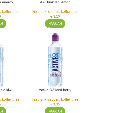
h energy
AA Drink Iso lemon
 koffie, thee
Frisdrank, sappen, koffie, thee
9
€
1,19
AH
NAAR AH
ple kiwi
Active O2 Iced berry
 koffie, thee
Frisdrank, sappen, koffie, thee
5
€
1,35
AH
NAAR AH