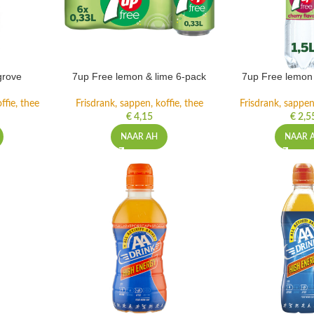
grove
7up Free lemon & lime 6-pack
7up Free lemon 
ffie, thee
Frisdrank, sappen, koffie, thee
Frisdrank, sappen,
€
4,15
€
2,5
NAAR AH
NAAR 