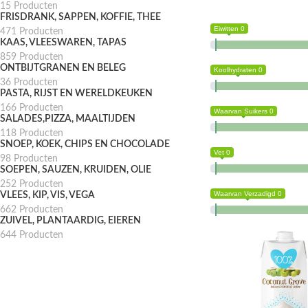
15 Producten
FRISDRANK, SAPPEN, KOFFIE, THEE
Eiwitten 0
471 Producten
KAAS, VLEESWAREN, TAPAS
859 Producten
ONTBIJTGRANEN EN BELEG
Koolhydraten 0
36 Producten
PASTA, RIJST EN WERELDKEUKEN
166 Producten
Waarvan Suikers 0
SALADES,PIZZA, MAALTIJDEN
118 Producten
SNOEP, KOEK, CHIPS EN CHOCOLADE
Vet 0
98 Producten
SOEPEN, SAUZEN, KRUIDEN, OLIE
252 Producten
Waarvan Verzadigd 0
VLEES, KIP, VIS, VEGA
662 Producten
ZUIVEL, PLANTAARDIG, EIEREN
644 Producten