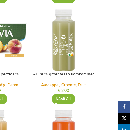
t perzik 0%
AH 80% groentesap komkommer
dig, Eieren
Aardappel, Groente, Fruit
9
€
2,03
AH
NAAR AH
Faceb
X