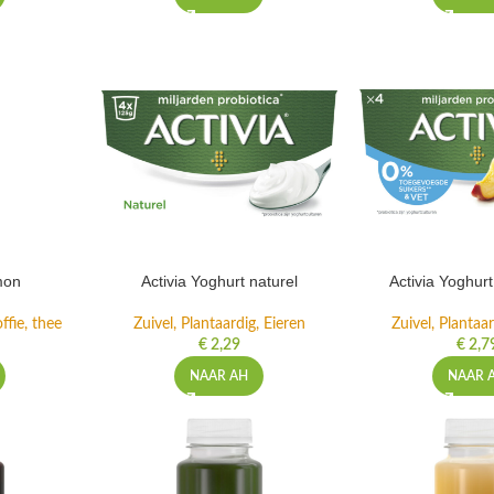
mon
Activia Yoghurt naturel
Activia Yoghur
ffie, thee
Zuivel, Plantaardig, Eieren
Zuivel, Plantaar
€
2,29
€
2,7
NAAR AH
NAAR 