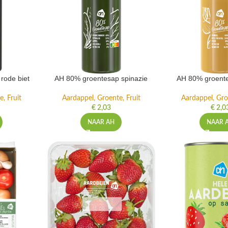
rode biet
AH 80% groentesap spinazie
AH 80% groente
, Fruit
Aardappel, Groente, Fruit
Aardappel, Gro
€
2,03
€
2,0
NAAR AH
NAAR 