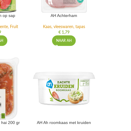
n op sap
AH Achterham
ente, Fruit
Kaas, vleeswaren, tapas
9
€
1,79
AH
NAAR AH
 hai 200 gr
AH Ah roomkaas met kruiden