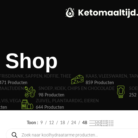
Shop
FRISDRANK, SAPPEN, KOFFIE, THEE
KAAS, VLEESWAREN, TAP
471 Producten
859 Producten
MAALTIJDEN
SNOEP, KOEK, CHIPS EN CHOCOLADE
SOE
98 Producten
252 
, VIS, VEGA
ZUIVEL, PLANTAARDIG, EIEREN
cten
644 Producten
Toon
9
12
18
24
48