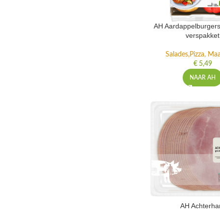
AH Aardappelburgers
verspakket
Salades,Pizza, Maa
€
5,49
NAAR AH
AH Achterh