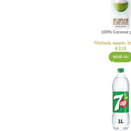
100% Coconut 
Frisdrank, sappen, ko
€
2,15
NAAR AH