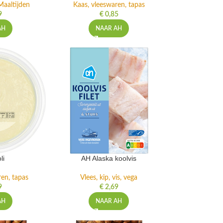
Maaltijden
Kaas, vleeswaren, tapas
9
€
0,85
AH
NAAR AH
li
AH Alaska koolvis
ren, tapas
Vlees, kip, vis, vega
9
€
2,69
AH
NAAR AH