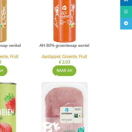
linked
What
Teleg
sap venkel
AH 80% groentesap wortel
ente, Fruit
Aardappel, Groente, Fruit
3
€
2,03
AH
NAAR AH