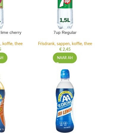
lime cherry
7up Regular
 koffie, thee
Frisdrank, sappen, koffie, thee
5
€
2,45
AH
NAAR AH