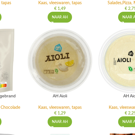
 tapas
Kaas, vleeswaren, tapas
Salades,Pizza, 
€
1,49
€
2,7
NAAR AH
NAAR 
ngebrand
AH Aioli
AH Aio
n Chocolade
Kaas, vleeswaren, tapas
Kaas, vleeswa
€
1,29
€
2,2
NAAR AH
NAAR 