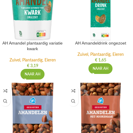
AH Amandel plantaardig variatie
AH Amandeldrink ongezoet
kwark
Zuivel, Plantaardig, Eieren
Zuivel, Plantaardig, Eieren
€
1,65
€
3,19
NAAR AH
NAAR AH