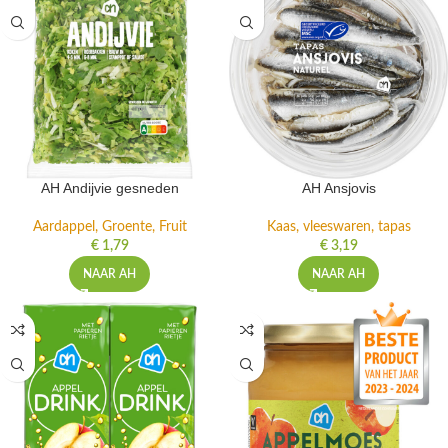
AH Andijvie gesneden
AH Ansjovis
Aardappel, Groente, Fruit
Kaas, vleeswaren, tapas
€
1,79
€
3,19
NAAR AH
NAAR AH