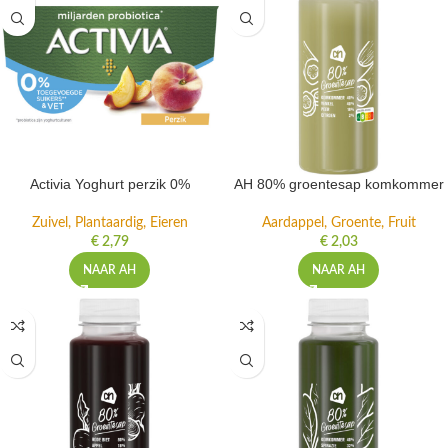
Activia Yoghurt perzik 0%
AH 80% groentesap komkommer
Zuivel, Plantaardig, Eieren
Aardappel, Groente, Fruit
€
2,79
€
2,03
NAAR AH
NAAR AH