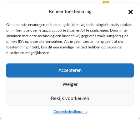
Beheer toestemming
Om de beste ervaringen te bieden, gebruiken wij technologieën zoals cookies
om informatie over je apparaat op te slaan en/of te raadplegen. Door in te
stemmen met deze technologieën kunnen wij gegevens zoals surfgedrag of
unieke ID's op deze site verwerken. Als je geen toestemming geeft of uw
toestemming intrekt, kan dit een nadelige invloed hebben op bepaalde
functies en mogelijkheden.
Accepteren
AH Appelsap 6-pack
AH Arachide olie
Weiger
Frisdrank, sappen, koffie, thee
Pasta, rijst en wereldkeuken
€
1,66
€
4,49
Bekijk voorkeuren
NAAR AH
NAAR AH
Cookiebeleid
Imprint
inkel op
Filters