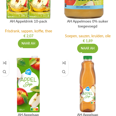
AH Appeldrink 10-pack
AH Appelmoes 0% suiker
toegevoegd
Frisdrank, sappen, koffie, thee
€
2,07
Soepen, sauzen, kruiden, olie
€
1,89
NAAR AH
NAAR AH
AH Appelsap
AH Appelsap