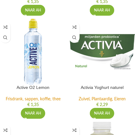
€
1,35
€
1,35
NAAR AH
NAAR AH
Active O2 Lemon
Activia Yoghurt naturel
Frisdrank, sappen, koffie, thee
Zuivel, Plantaardig, Eieren
€
1,35
€
2,29
NAAR AH
NAAR AH