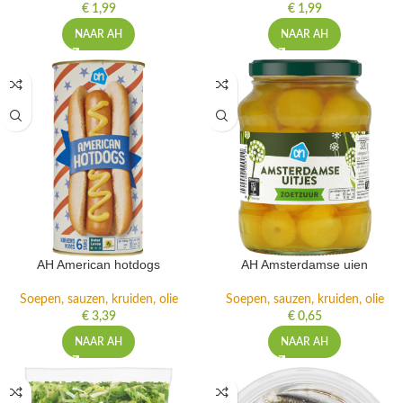
€
1,99
€
1,99
NAAR AH
NAAR AH
AH American hotdogs
AH Amsterdamse uien
Soepen, sauzen, kruiden, olie
Soepen, sauzen, kruiden, olie
€
3,39
€
0,65
NAAR AH
NAAR AH