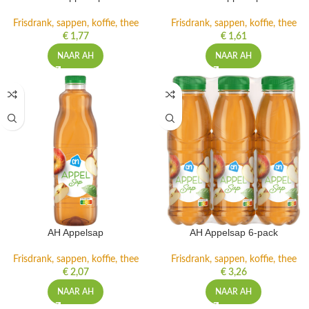
Frisdrank, sappen, koffie, thee
Frisdrank, sappen, koffie, thee
€
1,77
€
1,61
NAAR AH
NAAR AH
AH Appelsap
AH Appelsap 6-pack
Frisdrank, sappen, koffie, thee
Frisdrank, sappen, koffie, thee
€
2,07
€
3,26
NAAR AH
NAAR AH