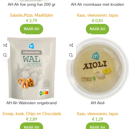
AH Ah foe yong hai 200 gr
AH Ah roomkaas met kruiden
Salades,Pizza, Maaltijden
Kaas, vleeswaren, tapas
€
2,79
€
0,85
NAAR AH
NAAR AH
AH Ah Walnoten ongebrand
AH Aioli
Snoep, koek, Chips en Chocolade
Kaas, vleeswaren, tapas
€
2,89
€
1,29
NAAR AH
NAAR AH