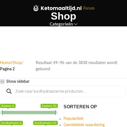
Forum
Shop
Categorieën
Home
Shop
Resultaat 49–96 van de 3838 resultaten wordt
Pagina 2
getoond
Show sidebar
Eiwitten 0
Eiwitten 55
SORTEREN OP
Populariteit
Koolhydraten 0
Koolhydraten 10
Gemiddelde waardering