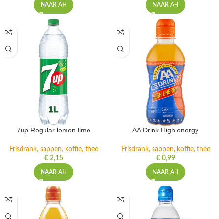
NAAR AH
NAAR AH
7up Regular lemon lime
AA Drink High energy
Frisdrank, sappen, koffie, thee
Frisdrank, sappen, koffie, thee
€
2,15
€
0,99
NAAR AH
NAAR AH