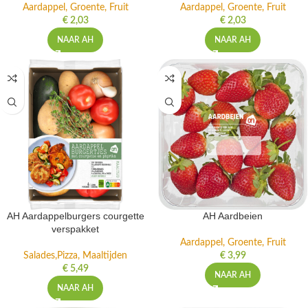
Aardappel, Groente, Fruit
Aardappel, Groente, Fruit
€
2,03
€
2,03
NAAR AH
NAAR AH
AH Aardappelburgers courgette
AH Aardbeien
verspakket
Aardappel, Groente, Fruit
Salades,Pizza, Maaltijden
€
3,99
€
5,49
NAAR AH
NAAR AH