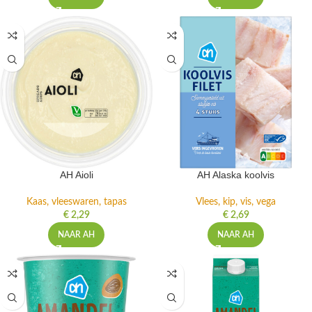
AH Aioli
AH Alaska koolvis
Kaas, vleeswaren, tapas
Vlees, kip, vis, vega
€
2,29
€
2,69
NAAR AH
NAAR AH