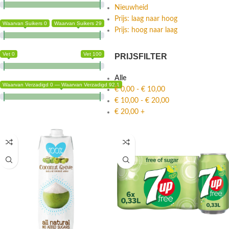
Nieuwheid
Prijs: laag naar hoog
Waarvan Suikers 0
Waarvan Suikers 29
Prijs: hoog naar laag
Vet 0
Vet 100
PRIJSFILTER
Alle
Waarvan Verzadigd 0 — Waarvan Verzadigd 92.1
€
0,00
-
€
10,00
€
10,00
-
€
20,00
€
20,00
+