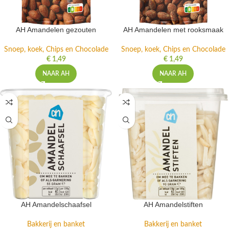
AH Amandelen gezouten
AH Amandelen met rooksmaak
Snoep, koek, Chips en Chocolade
Snoep, koek, Chips en Chocolade
€
1,49
€
1,49
NAAR AH
NAAR AH
AH Amandelschaafsel
AH Amandelstiften
Bakkerij en banket
Bakkerij en banket